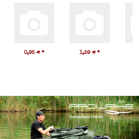
0,95 €
*
1,59 €
*
1