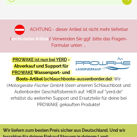
ACHTUNG - dieser Artikel ist nicht mehr lieferbar
(
archivierter Artikel
)! Verwenden Sie ggf. bitte das Fragen-
Formular unten ...
PROWAKE ist nun bei YERD
-
Abverkauf und Support für
PROWAKE
Wassersport- und
Boots-Artikel (
schlauchboote-aussenborder.de
):
Wir
(
Motorgeräte Fischer GmbH
) lösen unseren Schlauchboot und
Außenborder Geschäftsbereich auf. HIER auf "yerd.de"
erhältst du weiterhin Support und Ersatzteile für deine bei
PROWAKE gekauften Produkte!
Wir liefern zum besten Preis sicher aus Deutschland. Und wir
bezahlen für deinen Einkauf Steuern in deinem Land: