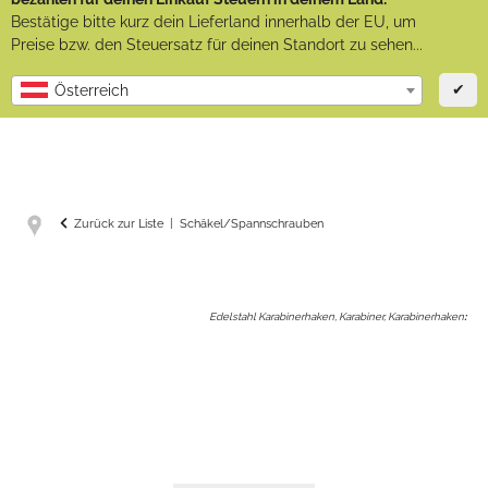
Bestätige bitte kurz dein Lieferland innerhalb der EU, um
Preise bzw. den Steuersatz für deinen Standort zu sehen...
✔
Österreich
Zurück zur Liste
Schäkel/Spannschrauben
Edelstahl Karabinerhaken, Karabiner, Karabinerhaken
: