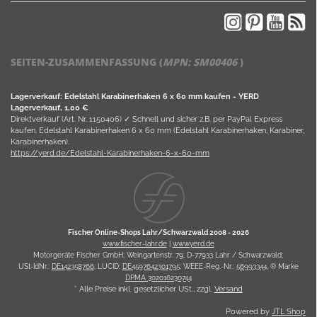
SEITEN-ZUSAMMENFASSUNG (
MPN:
SM00406
)
Lagerverkauf: Edelstahl Karabinerhaken 6 x 60 mm kaufen - YERD
Lagerverkauf, 1,00 €
Direktverkauf (Art. Nr. 1150406) ✓ Schnell und sicher z.B. per PayPal Express
kaufen. Edelstahl Karabinerhaken 6 x 60 mm (Edelstahl Karabinerhaken, Karabiner,
Karabinerhaken).
https://yerd.de/Edelstahl-Karabinerhaken-6-x-60-mm
Fischer Online-Shops Lahr/Schwarzwald 2008 -
2026
www.fischer-lahr.de
|
www.yerd.de
Motorgeräte Fischer GmbH; Weingartenstr. 79; D-77933 Lahr / Schwarzwald;
USt-IdNr.:
DE142358766
; LUCID:
DE4597642301795
; WEEE-Reg.-Nr.:
56993344
, ® Marke
DPMA 302016230744
* Alle Preise inkl. gesetzlicher USt., zzgl.
Versand
Powered by
JTL Shop