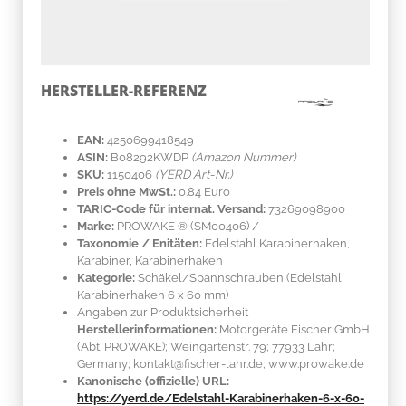
HERSTELLER-REFERENZ
EAN:
4250699418549
ASIN:
B08292KWDP
(Amazon Nummer)
SKU:
1150406
(YERD Art-Nr.)
Preis ohne MwSt.:
0.84 Euro
TARIC-Code für internat. Versand:
73269098900
Marke:
PROWAKE ®
(SM00406)
/
Taxonomie / Enitäten:
Edelstahl Karabinerhaken,
Karabiner, Karabinerhaken
Kategorie:
Schäkel/Spannschrauben (Edelstahl
Karabinerhaken 6 x 60 mm)
Angaben zur Produktsicherheit
Herstellerinformationen:
Motorgeräte Fischer GmbH
(Abt. PROWAKE); Weingartenstr. 79; 77933 Lahr;
Germany; kontakt@fischer-lahr.de; www.prowake.de
Kanonische (offizielle) URL:
https://yerd.de/Edelstahl-Karabinerhaken-6-x-60-