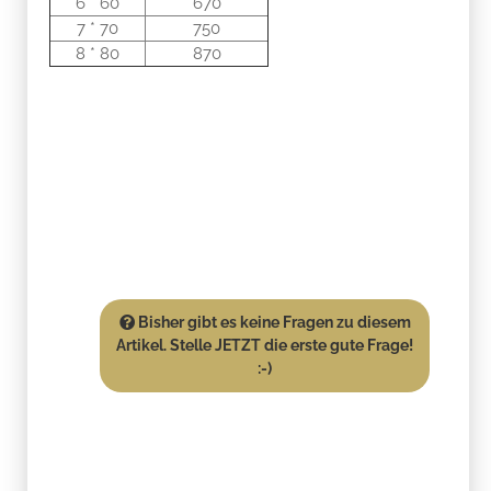
6 * 60
670
7 * 70
750
8 * 80
870
Bisher gibt es keine Fragen zu diesem
Artikel. Stelle JETZT die erste gute Frage!
:-)