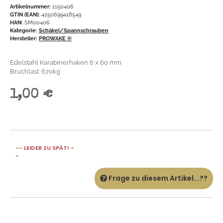
Artikelnummer:
1150406
GTIN (EAN):
4250699418549
HAN:
SM00406
Kategorie:
Schäkel/Spannschrauben
Hersteller:
PROWAKE ®
Edelstahl Karabinerhaken 6 x 60 mm
Bruchlast: 670kg
1,00 €
-- LEIDER ZU SPÄT! -
-
Frage zu diesem Artikel...??