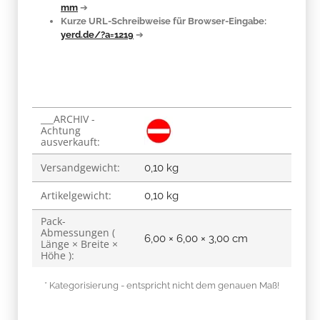
mm
➔
Kurze URL-Schreibweise für Browser-Eingabe:
yerd.de/?a=1219
➔
___ARCHIV -
Produkteigenschaft
Wert
Achtung
ausverkauft:
Versandgewicht:
0,10 kg
Artikelgewicht:
0,10
kg
Pack-
Abmessungen (
6,00 × 6,00 × 3,00 cm
Länge × Breite ×
Höhe ):
* Kategorisierung - entspricht nicht dem genauen Maß!