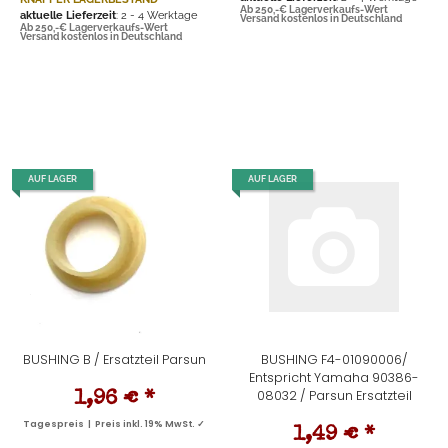
Ab 250,-€ Lagerverkaufs-Wert
aktuelle Lieferzeit
: 2 - 4 Werktage
Versand kostenlos in Deutschland
Ab 250,-€ Lagerverkaufs-Wert
Versand kostenlos in Deutschland
AUF LAGER
AUF LAGER
BUSHING B / Ersatzteil Parsun
BUSHING F4-01090006/
Entspricht Yamaha 90386-
08032 / Parsun Ersatzteil
1,96 €
*
Tagespreis | Preis inkl. 19% MwSt. ✓
1,49 €
*