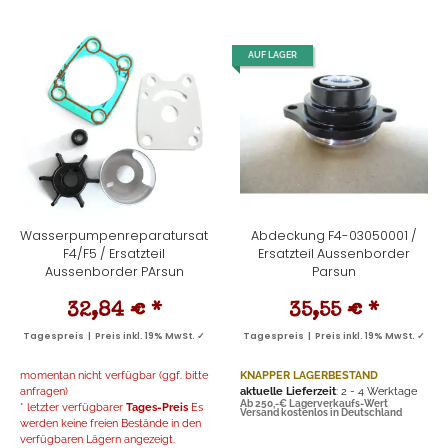
AUF LAGER
Wasserpumpenreparatursatz
Abdeckung F4-03050001 /
F4/F5 / Ersatzteil
Ersatzteil Aussenborder
Aussenborder PArsun
Parsun
32,84 €
*
35,55 €
*
Tagespreis | Preis inkl. 19% MwSt. ✓
Tagespreis | Preis inkl. 19% MwSt. ✓
momentan nicht verfügbar (ggf. bitte
KNAPPER LAGERBESTAND
anfragen)
aktuelle Lieferzeit
: 2 - 4 Werktage
Ab 250,-€ Lagerverkaufs-Wert
* letzter verfügbarer
Tages-Preis
Es
Versand kostenlos in Deutschland
werden keine freien Bestände in den
verfügbaren Lägern angezeigt.