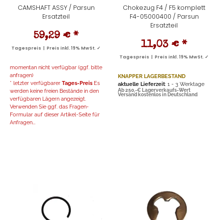
CAMSHAFT ASSY / Parsun
Chokezug F4 / F5 komplett
Ersatzteil
F4-05000400 / Parsun
Ersatzteil
59,29 €
*
11,03 €
*
Tagespreis | Preis inkl. 19% MwSt. ✓
Tagespreis | Preis inkl. 19% MwSt. ✓
momentan nicht verfügbar (ggf. bitte
anfragen)
KNAPPER LAGERBESTAND
* letzter verfügbarer
Tages-Preis
Es
aktuelle Lieferzeit
: 1 - 3 Werktage
werden keine freien Bestände in den
Ab 250,-€ Lagerverkaufs-Wert
Versand kostenlos in Deutschland
verfügbaren Lägern angezeigt.
Verwenden Sie ggf. das Fragen-
Formular auf dieser Artikel-Seite für
Anfragen...