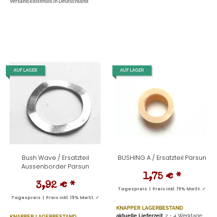
Versand kostenlos in Deutschland
AUF LAGER
AUF LAGER
Bush Wave / Ersatzteil
BUSHING A / Ersatzteil Parsun
Aussenborder Parsun
1,75 €
*
3,92 €
*
Tagespreis | Preis inkl. 19% MwSt. ✓
Tagespreis | Preis inkl. 19% MwSt. ✓
KNAPPER LAGERBESTAND
aktuelle Lieferzeit
: 2 - 4 Werktage
KNAPPER LAGERBESTAND