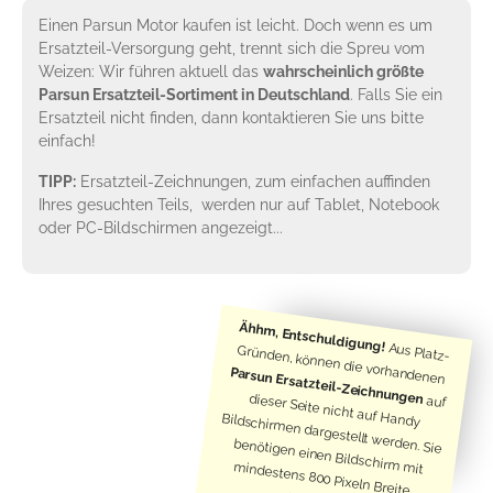
Einen Parsun Motor kaufen ist leicht. Doch wenn es um
Ersatzteil-Versorgung geht, trennt sich die Spreu vom
Weizen: Wir führen aktuell das
wahrscheinlich größte
Parsun Ersatzteil-Sortiment in Deutschland
. Falls Sie ein
Ersatzteil nicht finden, dann kontaktieren Sie uns bitte
einfach!
TIPP:
Ersatzteil-Zeichnungen, zum einfachen auffinden
Ihres gesuchten Teils, werden nur auf Tablet, Notebook
oder PC-Bildschirmen angezeigt...
Ähhm, Entschuldigung!
Aus Platz-
Gründen, können die vorhandenen
Parsun Ersatzteil-Zeichnungen
auf
dieser Seite nicht auf Handy
Bildschirmen dargestellt werden. Sie
benötigen einen Bildschirm mit
mindestens 800 Pixeln Breite...