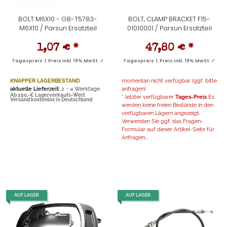
BOLT M6X10 - GB-T5783-
BOLT, CLAMP BRACKET F15-
M6X10 / Parsun Ersatzteil
01010001 / Parsun Ersatzteil
1,07 €
*
47,80 €
*
Tagespreis | Preis inkl. 19% MwSt. ✓
Tagespreis | Preis inkl. 19% MwSt. ✓
KNAPPER LAGERBESTAND
momentan nicht verfügbar (ggf. bitte
aktuelle Lieferzeit
: 2 - 4 Werktage
anfragen)
Ab 250,-€ Lagerverkaufs-Wert
* letzter verfügbarer
Tages-Preis
Es
Versand kostenlos in Deutschland
werden keine freien Bestände in den
verfügbaren Lägern angezeigt.
Verwenden Sie ggf. das Fragen-
Formular auf dieser Artikel-Seite für
Anfragen...
AUF LAGER
AUF LAGER