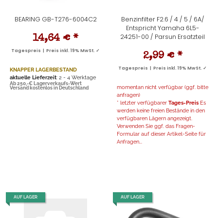
BEARING GB-T276-6004C2
Benzinfilter F2.6 / 4 / 5 / 6A/
Entspricht Yamaha 6L5-
24251-00 / Parsun Ersatzteil
14,64 €
*
Tagespreis | Preis inkl. 19% MwSt. ✓
2,99 €
*
Tagespreis | Preis inkl. 19% MwSt. ✓
KNAPPER LAGERBESTAND
aktuelle Lieferzeit
: 2 - 4 Werktage
Ab 250,-€ Lagerverkaufs-Wert
momentan nicht verfügbar (ggf. bitte
Versand kostenlos in Deutschland
anfragen)
* letzter verfügbarer
Tages-Preis
Es
werden keine freien Bestände in den
verfügbaren Lägern angezeigt.
Verwenden Sie ggf. das Fragen-
Formular auf dieser Artikel-Seite für
Anfragen...
AUF LAGER
AUF LAGER