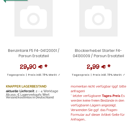
Benzintank F5 F4-04120001 /
Blockierhebel Starter F4-
Parsun Ersatzteil
04130009 / Parsun Ersatzteil
29,90 €
*
2,99 €
*
Tagespreis | Preis inkl. 19% MwSt. ✓
Tagespreis | Preis inkl. 19% MwSt. ✓
KNAPPER LAGERBESTAND
momentan nicht verfügbar (ggf. bitte
aktuelle Lieferzeit
: 2 - 4 Werktage
anfragen)
Ab 250,-€ Lagerverkaufs-Wert
* letzter verfügbarer
Tages-Preis
Es
Versand kostenlos in Deutschland
werden keine freien Bestände in den
verfügbaren Lägern angezeigt.
Verwenden Sie ggf. das Fragen-
Formular auf dieser Artikel-Seite für
Anfragen...