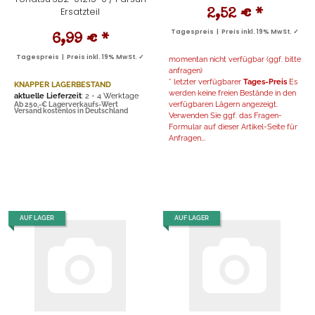
Ersatzteil
2,52 €
*
Tagespreis | Preis inkl. 19% MwSt. ✓
6,99 €
*
Tagespreis | Preis inkl. 19% MwSt. ✓
momentan nicht verfügbar (ggf. bitte
anfragen)
* letzter verfügbarer
Tages-Preis
Es
KNAPPER LAGERBESTAND
werden keine freien Bestände in den
aktuelle Lieferzeit
: 2 - 4 Werktage
verfügbaren Lägern angezeigt.
Ab 250,-€ Lagerverkaufs-Wert
Versand kostenlos in Deutschland
Verwenden Sie ggf. das Fragen-
Formular auf dieser Artikel-Seite für
Anfragen...
AUF LAGER
AUF LAGER