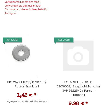
verfügbaren Lägern angezeigt.
Verwenden Sie ggf. das Fragen-
Formular auf dieser Artikel-Seite für
Anfragen...
AUF LAGER
AUF LAGER
BIG WASHER GB/T5287-6 /
BLOCK SHIFT ROD F8-
Parsun Ersatzteil
03010003/ Entspricht Tohatsu
3V1-66225-0 / Parsun
Ersatzteil
1,43 €
*
Tagespreis | Preis inkl. 19% MwSt. ✓
9,98 €
*