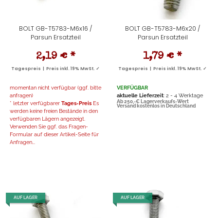
BOLT GB-T5783-M6x16 /
BOLT GB-T5783-M6x20 /
Parsun Ersatzteil
Parsun Ersatzteil
2,19 €
*
1,79 €
*
Tagespreis | Preis inkl. 19% MwSt. ✓
Tagespreis | Preis inkl. 19% MwSt. ✓
momentan nicht verfügbar (ggf. bitte
VERFÜGBAR
anfragen)
aktuelle Lieferzeit
: 2 - 4 Werktage
Ab 250,-€ Lagerverkaufs-Wert
* letzter verfügbarer
Tages-Preis
Es
Versand kostenlos in Deutschland
werden keine freien Bestände in den
verfügbaren Lägern angezeigt.
Verwenden Sie ggf. das Fragen-
Formular auf dieser Artikel-Seite für
Anfragen...
AUF LAGER
AUF LAGER