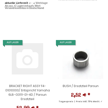
aktuelle Lieferzeit
: 2 - 4 Werktage
Ab 250,-€ Lagerverkaufs-Wert
Versand kostenlos in Deutschland
AUF LAGER
AUF LAGER
BRACKET RIGHT ASSY F4-
BUSH / Ersatzteil Parsun
01010000/ Entspricht Yamaha
6L8-G3111-01-4D / Parsun
2,52 €
*
Ersatzteil
Tagespreis | Preis inkl. 19% MwSt. ✓