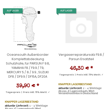
AUF LAGER
AUF LAGER
Oceansouth Außenborder
Vergaserreparatursatz F9.8 /
Komplettabdeckung
Parsun Ersatzteil
Schutzhülle, für PARSUN F 9.8,
YAMAHA F8 / F9.9 / T9,
46,30 €
*
MERCURY 5 / 8 / 9.9 , SUZUKI
Tagespreis | Preis inkl. 19% MwSt. ✓
DF8 / DF9.9 / DF15A, DF20A
KNAPPER LAGERBESTAND
39,90 €
*
aktuelle Lieferzeit
: 2 - 4 Werktage
Ab 250,-€ Lagerverkaufs-Wert
Tagespreis | Preis inkl. 19% MwSt. ✓
Versand kostenlos in Deutschland
KNAPPER LAGERBESTAND
aktuelle Lieferzeit
: 1 - 3 Werktage
Ab 250,-€ Lagerverkaufs-Wert