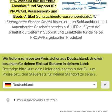
PROWAKE ist nun bei YERD
-
Abverkauf und Support für
PROWAKE
Wassersport- und
Boots-Artikel (
schlauchboote-aussenborder.de
):
Wir
(
Motorgeräte Fischer GmbH
) lösen unseren Schlauchboot und
Außenborder Geschäftsbereich auf. HIER auf "yerd.de"
erhältst du weiterhin Support und Ersatzteile für deine bei
PROWAKE gekauften Produkte!
Wir liefern zum besten Preis sicher aus Deutschland. Und wir
bezahlen für deinen Einkauf Steuern in deinem Land:
Bestätige bitte kurz dein Lieferland innerhalb der EU, um
Preise bzw. den Steuersatz für deinen Standort zu sehen...
✔
Deutschland
Parsun Außenborder Ersatzteile
Ersartzteile, Spare Parts, Parsun, F-8, F-9.8
: