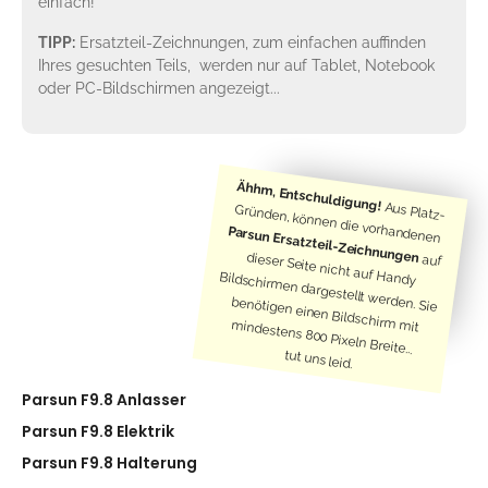
einfach!
TIPP:
Ersatzteil-Zeichnungen, zum einfachen auffinden
Ihres gesuchten Teils, werden nur auf Tablet, Notebook
oder PC-Bildschirmen angezeigt...
Ähhm, Entschuldigung!
Aus Platz-
Gründen, können die vorhandenen
Parsun Ersatzteil-Zeichnungen
auf
dieser Seite nicht auf Handy
Bildschirmen dargestellt werden. Sie
benötigen einen Bildschirm mit
mindestens 800 Pixeln Breite...
tut uns leid.
Parsun F9.8 Anlasser
Parsun F9.8 Elektrik
Parsun F9.8 Halterung