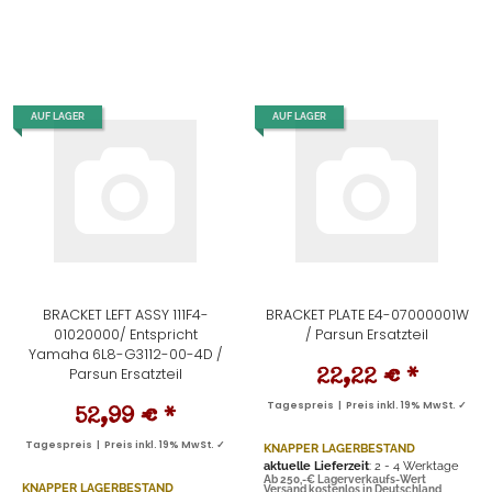
AUF LAGER
AUF LAGER
BRACKET LEFT ASSY 111F4-
BRACKET PLATE E4-07000001W
01020000/ Entspricht
/ Parsun Ersatzteil
Yamaha 6L8-G3112-00-4D /
Parsun Ersatzteil
22,22 €
*
Tagespreis | Preis inkl. 19% MwSt. ✓
52,99 €
*
Tagespreis | Preis inkl. 19% MwSt. ✓
KNAPPER LAGERBESTAND
aktuelle Lieferzeit
: 2 - 4 Werktage
Ab 250,-€ Lagerverkaufs-Wert
KNAPPER LAGERBESTAND
Versand kostenlos in Deutschland