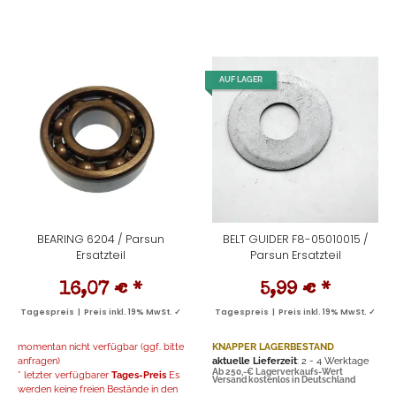
AUF LAGER
BEARING 6204 / Parsun
BELT GUIDER F8-05010015 /
Ersatzteil
Parsun Ersatzteil
16,07 €
*
5,99 €
*
Tagespreis | Preis inkl. 19% MwSt. ✓
Tagespreis | Preis inkl. 19% MwSt. ✓
momentan nicht verfügbar (ggf. bitte
KNAPPER LAGERBESTAND
anfragen)
aktuelle Lieferzeit
: 2 - 4 Werktage
Ab 250,-€ Lagerverkaufs-Wert
* letzter verfügbarer
Tages-Preis
Es
Versand kostenlos in Deutschland
werden keine freien Bestände in den