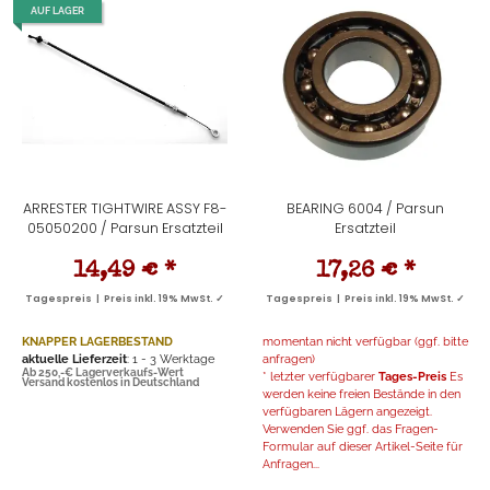
AUF LAGER
ARRESTER TIGHTWIRE ASSY F8-
BEARING 6004 / Parsun
05050200 / Parsun Ersatzteil
Ersatzteil
14,49 €
*
17,26 €
*
Tagespreis | Preis inkl. 19% MwSt. ✓
Tagespreis | Preis inkl. 19% MwSt. ✓
KNAPPER LAGERBESTAND
momentan nicht verfügbar (ggf. bitte
aktuelle Lieferzeit
: 1 - 3 Werktage
anfragen)
Ab 250,-€ Lagerverkaufs-Wert
* letzter verfügbarer
Tages-Preis
Es
Versand kostenlos in Deutschland
werden keine freien Bestände in den
verfügbaren Lägern angezeigt.
Verwenden Sie ggf. das Fragen-
Formular auf dieser Artikel-Seite für
Anfragen...