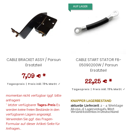
AUF LAGER
CABLE BRACKET ASSY / Parsun
CABLE START STATOR F8-
Ersatzteil
05090200W / Parsun
Ersatzteil
7,09 €
*
22,25 €
*
Tagespreis | Preis inkl. 19% MwSt. ✓
Tagespreis | Preis inkl. 19% MwSt. ✓
momentan nicht verfügbar (ggf. bitte
anfragen)
KNAPPER LAGERBESTAND
* letzter verfügbarer
Tages-Preis
Es
aktuelle Lieferzeit
: 2 - 4 Werktage
werden keine freien Bestände in den
Ab 250,-€ Lagerverkaufs-Wert
Versand kostenlos in Deutschland
verfügbaren Lägern angezeigt.
Verwenden Sie ggf. das Fragen-
Formular auf dieser Artikel-Seite für
Anfragen...