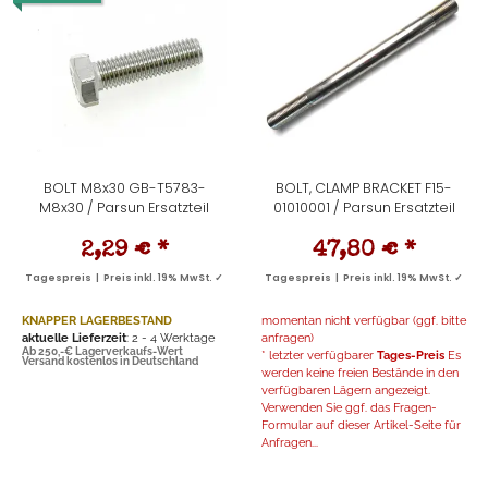
BOLT M8x30 GB-T5783-
BOLT, CLAMP BRACKET F15-
M8x30 / Parsun Ersatzteil
01010001 / Parsun Ersatzteil
2,29 €
*
47,80 €
*
Tagespreis | Preis inkl. 19% MwSt. ✓
Tagespreis | Preis inkl. 19% MwSt. ✓
KNAPPER LAGERBESTAND
momentan nicht verfügbar (ggf. bitte
aktuelle Lieferzeit
: 2 - 4 Werktage
anfragen)
Ab 250,-€ Lagerverkaufs-Wert
* letzter verfügbarer
Tages-Preis
Es
Versand kostenlos in Deutschland
werden keine freien Bestände in den
verfügbaren Lägern angezeigt.
Verwenden Sie ggf. das Fragen-
Formular auf dieser Artikel-Seite für
Anfragen...