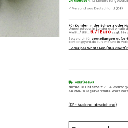
24 Monaten
, 12 Monate für gewerb
✓
Versand aus Deutschland (
DE
)
Für Kunden in der Schweiz oder N
Umsatzsteuer in Länder außerhalb de
6.71 Euro
MwSt. / USt.:
zzgl. Ste
Setze dich für
Bestellungen außerh
kontakt@yerd.de kurz mit uns in Verbi
...oder per
WhatsApp
(NUR Chat!)
VERFÜGBAR
aktuelle Lieferzeit
:
2 - 4 Werktag
Ab 250,-€ Lagerverkaufs-Wert Vers
(DE - Ausland abweichend)