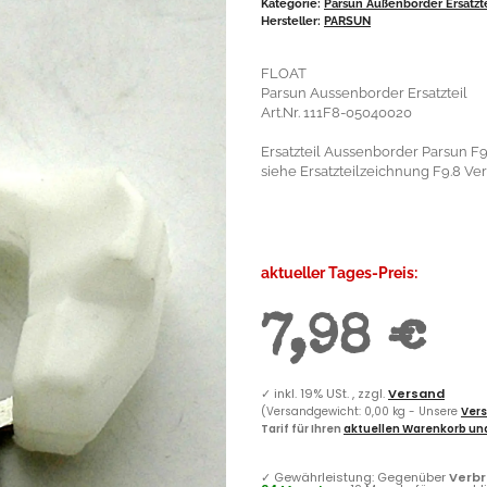
Kategorie:
Parsun Außenborder Ersatzt
Hersteller:
PARSUN
FLOAT
Parsun Aussenborder Ersatzteil
Art.Nr. 111F8-05040020
Ersatzteil Aussenborder Parsun F9
siehe Ersatzteilzeichnung F9.8 Verg
aktueller Tages-Preis:
7,98 €
✓
inkl. 19% USt. , zzgl.
Versand
(Versandgewicht: 0,00 kg - Unsere
Vers
Tarif für Ihren
aktuellen Warenkorb und
✓
Gewährleistung: Gegenüber
Verb