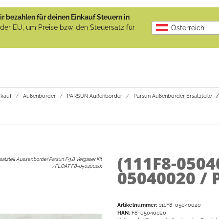
r bezahlen für deinen Einkauf Steuern in
b der EU, um Preise bzw. den Steuersatz für
Österreich
kauf
Außenborder
PARSUN Außenborder
Parsun Außenborder Ersatzteile
(111F8-0504
satzteil Aussenborder Parsun F9.8 Vergaser Kit
/FLOAT F8-05040020
:
05040020 / 
Artikelnummer:
111F8-05040020
HAN:
F8-05040020