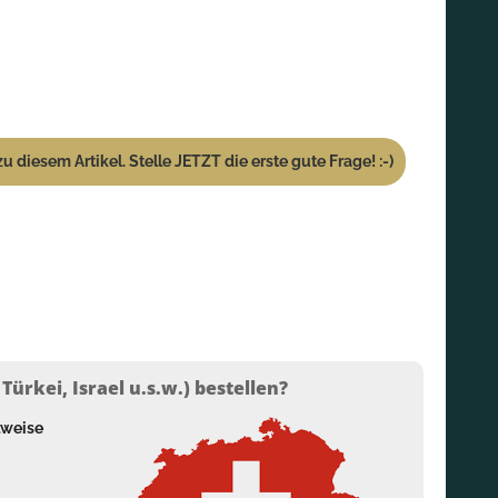
u diesem Artikel. Stelle JETZT die erste gute Frage! :-)
ürkei, Israel u.s.w.) bestellen?
lweise