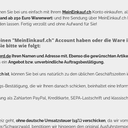
en Sie bei uns einfach mit Ihrem
MeinEinkauf.ch
Konto einkaufen, al
sand ab 250 Euro Warenwert
) und Ihre Sendung über MeinEinkauf.c
en lassen. Fertig verzollt und ohne Aufwand für Sie!
inen "MeinEinkauf.ch" Account haben oder die Ware i
e bitte wie folgt:
erd.de
Ihren Namen und Adresse mit. Ebenso die gewünschten Arti
s ein
Angebot bzw. unverbindliche Auftragsbestätigung.
h ist
, können Sie bei uns natürlich zu den üblichen Geschäftszeite
ags-Bestätigung, die wir Ihnen danach schicken, beinhaltet eine Info
lung als Zahlarten PayPal, Kreditkarte, SEPA-Lastschrift und klassi
eiz geht,
ohne deutsche Umsatzsteuer (19%) verschicken
, da wir vo
hr/Schwarzwald, benötigen wir hingegen den original Ausfuhrstempel 