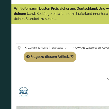
YAMAHA und PARSUN Außenborder
Wir liefern zum besten Preis sicher aus Deutschland. Und wi
(Abverkauf)!
deinem Land:
Bestätige bitte kurz dein Lieferland innerhal
deinen Standort zu sehen...
GARANTIE UND SERVICE:
Du erhältst über
diese Seite weiterhin Support für PROWAKE
Artikel!
Fragen?
Ruf uns für Fragen zu PROWAKE
Artikeln einfach an!
Zurück zur Liste
Startseite
__PROWAKE Wassersport Abver
Frage zu diesem Artikel...??
Er