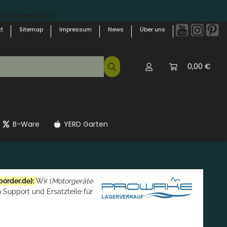
 weitergeleitet...
t
Sitemap
Impressum
News
Über uns
0,00 €
B-Ware
YERD Garten
border.de
):
Wir (
Motorgeräte
 Support und Ersatzteile für