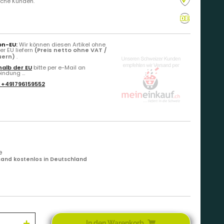
liche Kunden.
on-EU:
Wir können diesen Artikel ohne
r EU liefern
(Preis netto ohne VAT /
uern)
.
alb der EU
bitte per e-Mail an
ndung ...
:
+491796159552
e
and kostenlos in Deutschland
In den Warenkorb