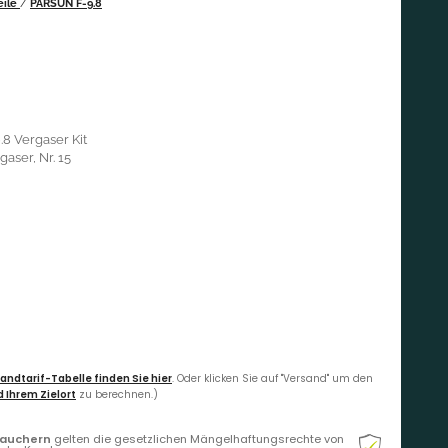
eile
/
PARSUN F-9.8
.8 Vergaser Kit
aser, Nr. 15
andtarif-Tabelle finden Sie hier
. Oder klicken Sie auf "Versand" um den
 Ihrem Zielort
zu berechnen.)
rauchern
gelten die gesetzlichen Mängelhaftungsrechte von