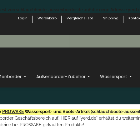
st von schlauchboote-aussenborder.de auf die neue Adresse yerd.de
Login
Warenkorb
Vergleichsliste
Shipping
Kontak
ßenborder
Außenborder-Zubehör
Wassersport
r
PROWAKE
Wassersport- und Boots-Artikel (
schlauchboote-aussen
rder Geschäftsbereich auf. HIER auf "yerd.de" erhältst du weiterhin
deine bei PROWAKE gekauften Produkte!