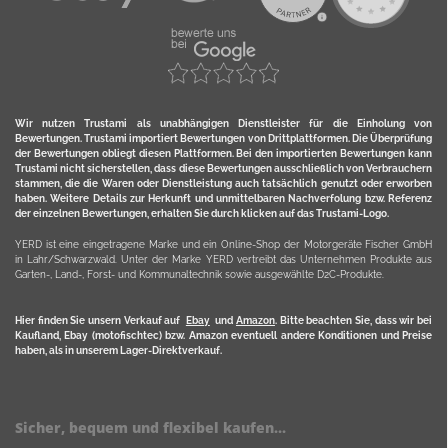
Wir nutzen Trustami als unabhängigen Dienstleister für die Einholung von
Bewertungen. Trustami importiert Bewertungen von Drittplattformen. Die Überprüfung
der Bewertungen obliegt diesen Plattformen. Bei den importierten Bewertungen kann
Trustami nicht sicherstellen, dass diese Bewertungen ausschließlich von Verbrauchern
stammen, die die Waren oder Dienstleistung auch tatsächlich genutzt oder erworben
haben. Weitere Details zur Herkunft und unmittelbaren Nachverfolung bzw. Referenz
der einzelnen Bewertungen, erhalten Sie durch klicken auf das Trustami-Logo.
YERD ist eine eingetragene Marke und ein Online-Shop der Motorgeräte Fischer GmbH
in Lahr/Schwarzwald. Unter der Marke YERD vertreibt das Unternehmen Produkte aus
Garten-, Land-, Forst- und Kommunaltechnik sowie ausgewählte D2C-Produkte.
Hier finden Sie unsern Verkauf auf
Ebay
und
Amazon
. Bitte beachten Sie, dass wir bei
Kaufland, Ebay (motofischtec) bzw. Amazon eventuell andere Konditionen und Preise
haben, als in unserem Lager-Direktverkauf.
Sicher, bequem und flexibel kaufen...