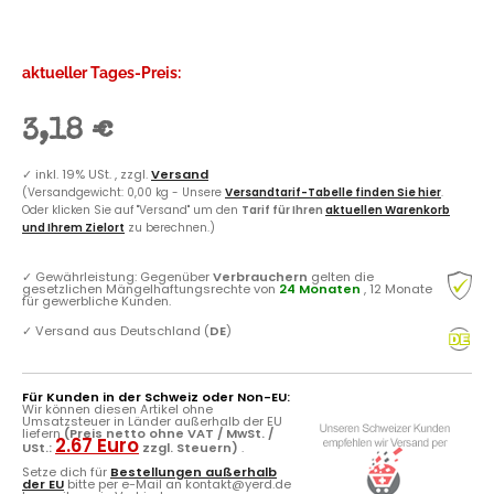
aktueller Tages-Preis:
3,18 €
✓
inkl. 19% USt. , zzgl.
Versand
(Versandgewicht: 0,00 kg - Unsere
Versandtarif-Tabelle finden Sie hier
.
Oder klicken Sie auf "Versand" um den
Tarif für Ihren
aktuellen Warenkorb
und Ihrem Zielort
zu berechnen.)
✓
Gewährleistung: Gegenüber
Verbrauchern
gelten die
gesetzlichen Mängelhaftungsrechte von
24 Monaten
, 12 Monate
für gewerbliche Kunden.
✓
Versand aus Deutschland (
DE
)
Für Kunden in der Schweiz oder Non-EU:
Wir können diesen Artikel ohne
Umsatzsteuer in Länder außerhalb der EU
liefern
(Preis netto ohne VAT / MwSt. /
2.67 Euro
USt.:
zzgl. Steuern)
.
Setze dich für
Bestellungen außerhalb
der EU
bitte per e-Mail an kontakt@yerd.de