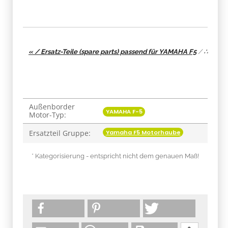
« / Ersatz-Teile (spare parts) passend für YAMAHA F5
/
∴
Außenborder
Produkteigenschaft
Wert
YAMAHA F-5
Motor-Typ:
Yamaha F5 Motorhaube
Ersatzteil Gruppe:
* Kategorisierung - entspricht nicht dem genauen Maß!