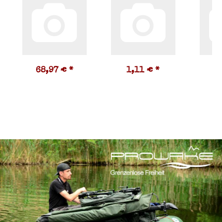
68,97 €
*
1,11 €
*
2