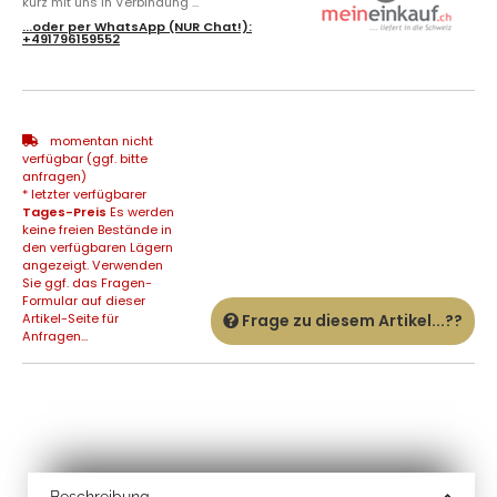
kurz mit uns in Verbindung ...
...oder per
WhatsApp
(NUR Chat!):
+491796159552
momentan nicht
verfügbar (ggf. bitte
anfragen)
* letzter verfügbarer
Tages-Preis
Es werden
keine freien Bestände in
den verfügbaren Lägern
angezeigt. Verwenden
Sie ggf. das Fragen-
Formular auf dieser
Artikel-Seite für
Frage zu diesem Artikel...??
Anfragen...
Beschreibung