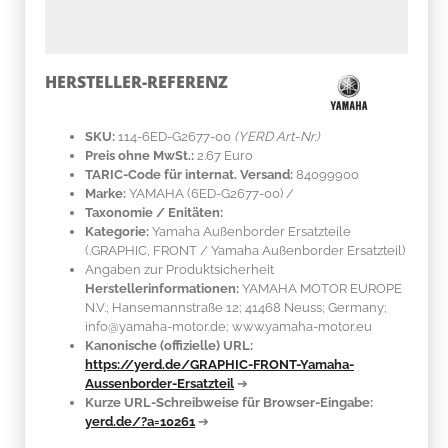
HERSTELLER-REFERENZ
SKU:
114-6ED-G2677-00
(YERD Art-Nr.)
Preis ohne MwSt.:
2.67 Euro
TARIC-Code für internat. Versand:
84099900
Marke:
YAMAHA
(6ED-G2677-00)
/
Taxonomie / Enitäten:
Kategorie:
Yamaha Außenborder Ersatzteile
(.GRAPHIC, FRONT / Yamaha Außenborder Ersatzteil)
Angaben zur Produktsicherheit
Herstellerinformationen:
YAMAHA MOTOR EUROPE
N.V.; Hansemannstraße 12; 41468 Neuss; Germany;
info@yamaha-motor.de; www.yamaha-motor.eu
Kanonische (offizielle) URL:
https://yerd.de/GRAPHIC-FRONT-Yamaha-
Aussenborder-Ersatzteil
➔
Kurze URL-Schreibweise für Browser-Eingabe:
yerd.de/?a=10261
➔