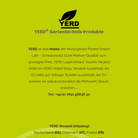
®
YERD
Gartentechnik-Produkte
YERD
ist eine
Marke
der Motorgeräte Fischer GmbH
Lahr - Schwarzwald: Gute Marken-Qualität zum
günstigen Preis. YERD Lagerverkauf: Kaufen Sie jetzt
direkt im YERD Online Shop. Versand ausserhalb der
EU bitte auf Anfrage. Kunden ausserhalb der EU
können wir selbstverständlich die Mehrwert-Steuer
erstatten......
Tel.: +49 (0) 7821 58838 30
YERD Versand (shipping)
Deutschland
(DE)
, Österreich
(AT)
, France
(FR)
,