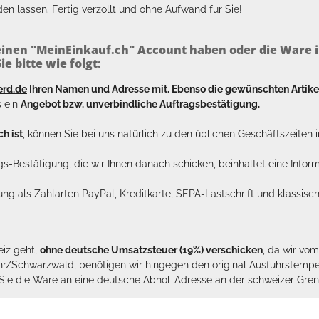
en lassen. Fertig verzollt und ohne Aufwand für Sie!
inen "MeinEinkauf.ch" Account haben oder die Ware i
e bitte wie folgt:
erd.de
Ihren Namen und Adresse mit. Ebenso die gewünschten Arti
s ein
Angebot bzw. unverbindliche Auftragsbestätigung.
h ist
, können Sie bei uns natürlich zu den üblichen Geschäftszeite
ags-Bestätigung, die wir Ihnen danach schicken, beinhaltet eine Info
lung als Zahlarten PayPal, Kreditkarte, SEPA-Lastschrift und klassi
eiz geht,
ohne deutsche Umsatzsteuer (19%) verschicken
, da wir vo
hr/Schwarzwald, benötigen wir hingegen den original Ausfuhrstempel 
n Sie die Ware an eine deutsche Abhol-Adresse an der schweizer Gren