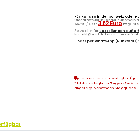
Für Kunden in der Schweiz oder N
Umsatzsteuer in Länder außerhalb de
3.62 Euro
MwSt. / USt.:
zzgl. St
Setze dich für
Bestellungen außerh
kontakt@yerd.de kurz mit uns in Verbi
...oder per
WhatsApp
(NUR Chat!)
momentan nicht verfügbar (ggf. 
* letzter verfügbarer
Tages-Preis
Es
angezeigt. Verwenden Sie ggf. das Fr
erfügbar