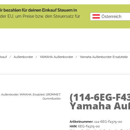
r bezahlen für deinen Einkauf Steuern in
b der EU, um Preise bzw. den Steuersatz für
Österreich
kauf
Außenborder
YAMAHA Außenborder
Yamaha Außenborder Ersatzteile
(114-6EG-F4
Außenborder, YAMAHA, Ersatzteil, GROMMET,
Gummituelle
:
Yamaha Auß
Artikelnummer:
114-6EG-F4375-00
HAN:
6EG-F4375-00