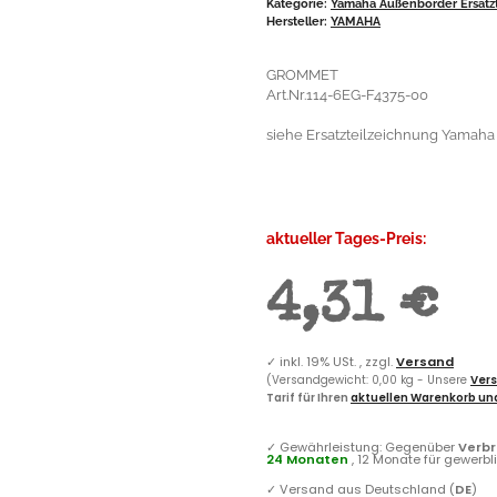
Kategorie:
Yamaha Außenborder Ersatzt
Hersteller:
YAMAHA
GROMMET
Art.Nr.114-6EG-F4375-00
siehe Ersatzteilzeichnung Yamaha F2
aktueller Tages-Preis:
4,31 €
✓
inkl. 19% USt. , zzgl.
Versand
(Versandgewicht: 0,00 kg - Unsere
Vers
Tarif für Ihren
aktuellen Warenkorb und
✓
Gewährleistung: Gegenüber
Verb
24 Monaten
, 12 Monate für gewerb
✓
Versand aus Deutschland (
DE
)