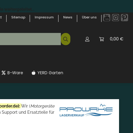
 weitergeleitet...
t
Sitemap
Impressum
News
Über uns
0,00 €
B-Ware
YERD Garten
border.de
):
Wir (
Motorgeräte
 Support und Ersatzteile für