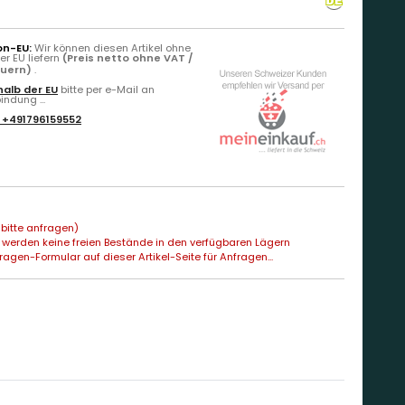
on-EU:
Wir können diesen Artikel ohne
r EU liefern
(Preis netto ohne VAT /
euern)
.
alb der EU
bitte per e-Mail an
ndung ...
:
+491796159552
bitte anfragen)
 werden keine freien Bestände in den verfügbaren Lägern
agen-Formular auf dieser Artikel-Seite für Anfragen...