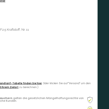
eile
.5 Kraftstoff, Nr. 11
andtarif-Tabelle finden Sie hier
. Oder klicken Sie auf "Versand" um den
 Ihrem Zielort
zu berechnen.)
rauchern
gelten die gesetzlichen Mängelhaftungsrechte von
liche Kunden.