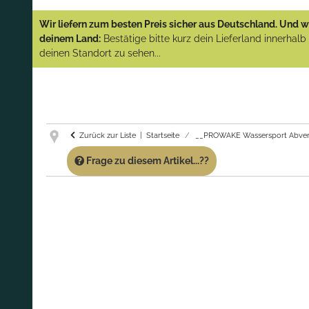
YAMAHA und PARSUN Außenborder
Wir liefern zum besten Preis sicher aus Deutschland. Und wi
(Abverkauf)!
deinem Land:
Bestätige bitte kurz dein Lieferland innerhal
deinen Standort zu sehen...
GARANTIE UND SERVICE:
Du erhältst über
diese Seite weiterhin Support für PROWAKE
Artikel!
Fragen?
Ruf uns für Fragen zu PROWAKE
Artikeln einfach an!
Zurück zur Liste
Startseite
__PROWAKE Wassersport Abver
Frage zu diesem Artikel...??