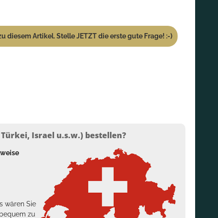
u diesem Artikel. Stelle JETZT die erste gute Frage! :-)
ürkei, Israel u.s.w.) bestellen?
lweise
s wären Sie
h bequem zu