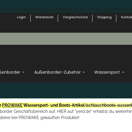
st von schlauchboote-aussenborder.de auf die neue Adresse yerd.de
Login
Warenkorb
Vergleichsliste
Shipping
Kontak
ßenborder
Außenborder-Zubehör
Wassersport
r
PROWAKE
Wassersport- und Boots-Artikel (
schlauchboote-aussen
rder Geschäftsbereich auf. HIER auf "yerd.de" erhältst du weiterhin
deine bei PROWAKE gekauften Produkte!