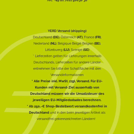
YERD Versand (shipping)
Deutschland
(DE)
, Österreich
(AT)
, France
(FR)
,
Nederland
(NL)
, Belgique België Belgien
(BE)
,
Lëtzebuerg
(LU)
, Sverige
(SE)
* Lieferzeiten gelten für Lieferungen innerhalb
Deutschlands, Lieferzeiten für andere Länder
entnehmen Sie bitte der Schaltfläche mit den
Versandinformationen
* Alle Preise inkl. MwSt. zzgl. Versand. Für EU-
Kunden mit Versand-Ziel ausserhalb von
Deutschland müssen wir die Umsatzsteuer des
jeweiligen EU-Mitgliedsstaates berechnen.
* Ab 250,-€ Shop-Bestellwert versandkostenfrei in
Deutschland
und in den beim jeweiligen Artikel als
versandfrei gekennzeichneten Ländern!