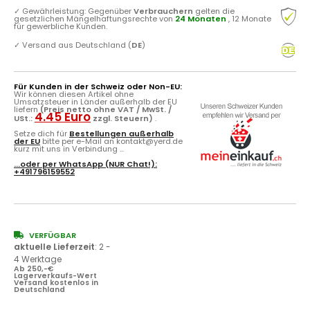
✓
Gewährleistung: Gegenüber
Verbrauchern
gelten die
gesetzlichen Mängelhaftungsrechte von
24 Monaten
, 12 Monate
für gewerbliche Kunden.
✓
Versand aus Deutschland (
DE
)
Für Kunden in der Schweiz oder Non-EU:
Wir können diesen Artikel ohne
Umsatzsteuer in Länder außerhalb der EU
liefern
(Preis netto ohne VAT / MwSt. /
4.45 Euro
USt.:
zzgl. Steuern)
.
Setze dich für
Bestellungen außerhalb
der EU
bitte per e-Mail an kontakt@yerd.de
kurz mit uns in Verbindung ...
...oder per
WhatsApp
(NUR Chat!):
+491796159552
VERFÜGBAR
aktuelle Lieferzeit
:
2 -
4 Werktage
Ab 250,-€
Lagerverkaufs-Wert
Versand kostenlos in
Deutschland