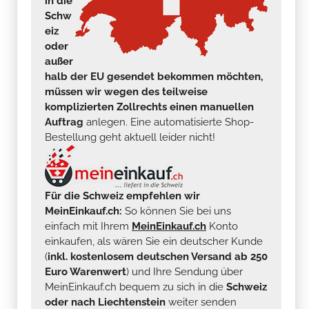
in die
Schw
eiz
oder
außer
halb der EU gesendet bekommen möchten,
müssen wir wegen des teilweise
komplizierten Zollrechts einen manuellen
Auftrag
anlegen. Eine automatisierte Shop-
Bestellung geht aktuell leider nicht!
Für die Schweiz empfehlen wir
MeinEinkauf.ch:
So können Sie bei uns
einfach mit Ihrem
MeinEinkauf.ch
Konto
einkaufen, als wären Sie ein deutscher Kunde
(
inkl. kostenlosem deutschen Versand ab 250
Euro Warenwert
) und Ihre Sendung über
MeinEinkauf.ch bequem zu sich in die
Schweiz
oder nach Liechtenstein
weiter senden