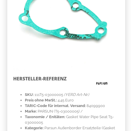
HERSTELLER-REFERENZ
SKU:
111T5-03000005
(YERD Art-Nr.)
Preis ohne MwSt.:
4.45 Euro
TARIC-Code für internat. Versand:
84099900
Marke:
PARSUN
(T5-03000005)
/
Taxonomie / Enitäten:
Gasket Water Pipe Seat T5-
03000005
Kategorie:
Parsun Außenborder Ersatzteile (Gasket