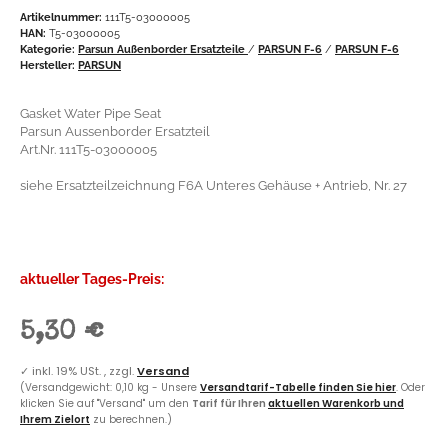
Artikelnummer:
111T5-03000005
HAN:
T5-03000005
Kategorie:
Parsun Außenborder Ersatzteile
/
PARSUN F-6
/
PARSUN F-6
Hersteller:
PARSUN
Gasket Water Pipe Seat
Parsun Aussenborder Ersatzteil
Art.Nr. 111T5-03000005
siehe Ersatzteilzeichnung F6A Unteres Gehäuse + Antrieb, Nr. 27
aktueller Tages-Preis:
5,30 €
✓
inkl. 19% USt. , zzgl.
Versand
(Versandgewicht: 0,10 kg - Unsere
Versandtarif-Tabelle finden Sie hier
. Oder
klicken Sie auf "Versand" um den
Tarif für Ihren
aktuellen Warenkorb und
Ihrem Zielort
zu berechnen.)