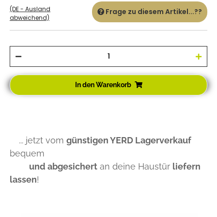
(DE - Ausland
Frage zu diesem Artikel...??
abweichend)
In den Warenkorb
... jetzt vom
günstigen YERD Lagerverkauf
bequem
und abgesichert
an deine Haustür
liefern
lassen
!