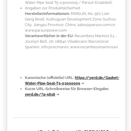
Water Pipe Seat T5-03000005 / Parsun Ersatzteil)
Angaben zur Produktsicherheit
Herstellerinformationen:
PARSUN; No. 567 Lian
Gang Road; Xushuguan Development Zone Suzhou
City; Jiangsu Province; China; sales@parsun.com.cn;
www.parsunpower.com
Verantwortlicher in der EU:
Recambios Marinos S.L.;
Jocelyn Bell, 26; 08840 Viladecans (Barcelona);
Spanien; info@recmar.es; www.recambiosmarinos.es
Kanonische (offizielle) URL:
https://yerd.de/Gasket-
Water-Pipe-Seat-T5-03000005
➔
Kurze URL-Schreibweise für Browser-Eingabe:
yerd.de/?a=5616
➔