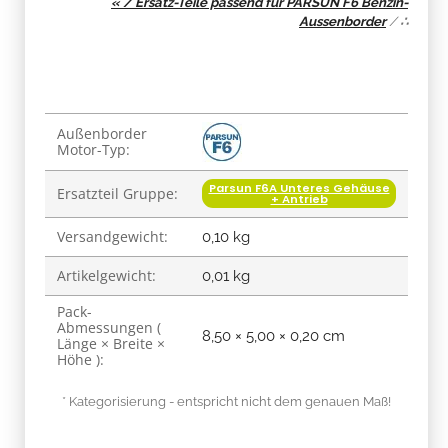
« / Ersatz-Teile passend für PARSUN F6 Benzin-
Aussenborder
/
∴
Produkteigenschaft
Wert
Außenborder
Motor-Typ:
Parsun F6A Unteres Gehäuse
Ersatzteil Gruppe:
+ Antrieb
Versandgewicht:
0,10 kg
Artikelgewicht:
0,01
kg
Pack-
Abmessungen (
8,50 × 5,00 × 0,20 cm
Länge × Breite ×
Höhe ):
* Kategorisierung - entspricht nicht dem genauen Maß!