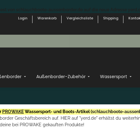
st von schlauchboote-aussenborder.de auf die neue Adresse yerd.de
Login
Warenkorb
Vergleichsliste
Shipping
Kontak
ßenborder
Außenborder-Zubehör
Wassersport
r
PROWAKE
Wassersport- und Boots-Artikel (
schlauchboote-aussen
rder Geschäftsbereich auf. HIER auf "yerd.de" erhältst du weiterhin
deine bei PROWAKE gekauften Produkte!