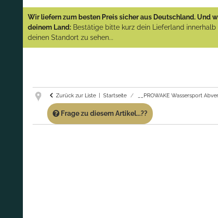
YAMAHA und PARSUN Außenborder
Wir liefern zum besten Preis sicher aus Deutschland. Und wi
(Abverkauf)!
deinem Land:
Bestätige bitte kurz dein Lieferland innerhal
deinen Standort zu sehen...
GARANTIE UND SERVICE:
Du erhältst über
diese Seite weiterhin Support für PROWAKE
Artikel!
Fragen?
Ruf uns für Fragen zu PROWAKE
Artikeln einfach an!
Zurück zur Liste
Startseite
__PROWAKE Wassersport Abver
Frage zu diesem Artikel...??