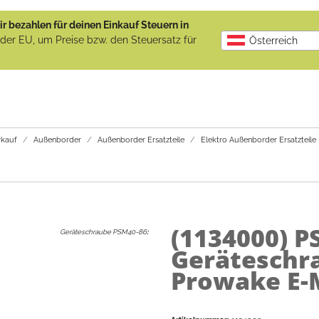
r bezahlen für deinen Einkauf Steuern in
b der EU, um Preise bzw. den Steuersatz für
Österreich
kauf
Außenborder
Außenborder Ersatzteile
Elektro Außenborder Ersatzteile
(1134000)
PS
Geräteschraube PSM40-86
:
Geräteschra
Prowake E-