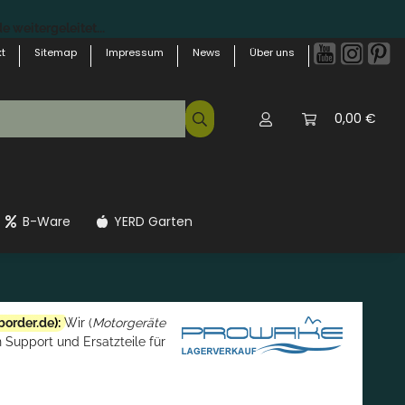
 weitergeleitet...
t
Sitemap
Impressum
News
Über uns
0,00 €
B-Ware
YERD Garten
border.de
):
Wir (
Motorgeräte
 Support und Ersatzteile für