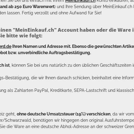
en Sie bei uns einfach mit Ihrem
MeinEinkauf.ch
Konto einkaufen, al
sand ab 250 Euro Warenwert
) und Ihre Sendung über MeinEinkauf.c
en lassen. Fertig verzollt und ohne Aufwand für Sie!
inen "MeinEinkauf.ch" Account haben oder die Ware i
e bitte wie folgt:
erd.de
Ihren Namen und Adresse mit. Ebenso die gewünschten Arti
bot bzw. unverbindliche Auftragsbestätigung.
h ist
, können Sie bei uns natürlich zu den üblichen Geschäftszeite
ags-Bestätigung, die wir Ihnen danach schicken, beinhaltet eine Info
lung als Zahlarten PayPal, Kreditkarte, SEPA-Lastschrift und klassi
eiz geht,
ohne deutsche Umsatzsteuer (19%) verschicken
, da wir vo
hr/Schwarzwald, benötigen wir hingegen den original Ausfuhrstempel 
n Sie die Ware an eine deutsche Abhol-Adresse an der schweizer Gren