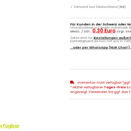
✓
Versand aus Deutschland (
DE
)
Für Kunden in der Schweiz oder N
Umsatzsteuer in Länder außerhalb de
0.30 Euro
MwSt. / USt.:
zzgl. S
Setze dich für
Bestellungen außerh
kontakt@yerd.de kurz mit uns in Verbi
...oder per
WhatsApp
(NUR Chat!)
momentan nicht verfügbar (ggf. 
* letzter verfügbarer
Tages-Preis
Es
angezeigt. Verwenden Sie ggf. das Fr
erfügbar