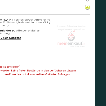
on-EU:
Wir können diesen Artikel ohne
r EU liefern
(Preis netto ohne VAT /
teuern)
.
alb der EU
bitte per e-Mail an
ndung ...
:
+491796159552
bitte anfragen)
 werden keine freien Bestände in den verfügbaren Lägern
agen-Formular auf dieser Artikel-Seite für Anfragen...