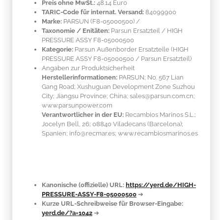
Preis ohne MwSt.:
48.14 Euro
TARIC-Code für internat. Versand:
84099900
Marke:
PARSUN
(F8-05000500)
/
Taxonomie / Enitäten:
Parsun Ersatzteil / HIGH
PRESSURE ASSY F8-05000500
Kategorie:
Parsun Außenborder Ersatzteile (HIGH
PRESSURE ASSY F8-05000500 / Parsun Ersatzteil)
Angaben zur Produktsicherheit
Herstellerinformationen:
PARSUN; No. 567 Lian
Gang Road; Xushuguan Development Zone Suzhou
City; Jiangsu Province; China; sales@parsun.com.cn;
www.parsunpower.com
Verantwortlicher in der EU:
Recambios Marinos S.L.;
Jocelyn Bell, 26; 08840 Viladecans (Barcelona);
Spanien; info@recmar.es; www.recambiosmarinos.es
Kanonische (offizielle) URL:
https://yerd.de/HIGH-
PRESSURE-ASSY-F8-05000500
➔
Kurze URL-Schreibweise für Browser-Eingabe:
yerd.de/?a=1042
➔