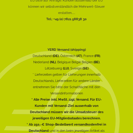
EU bitte auf Anfrage. Kunden ausserhalb der EU
können wir selbstverständlich die Mehrwert-Steuer
erstatten......
Tel.: +49 (0) 7821 58838 30
YERD Versand (shipping)
Deutschland
(DE)
, Österreich
(AT)
, France
(FR)
,
Nederland
(NL)
, Belgique België Belgien
(BE)
,
Lëtzebuerg
(LU)
, Sverige
(SE)
* Lieferzeiten gelten für Lieferungen innerhalb
Deutschlands, Lieferzeiten für andere Länder
entnehmen Sie bitte der Schaltfläche mit den
Versandinformationen
* Alle Preise inkl. MwSt. zzgl. Versand. Für EU-
Kunden mit Versand-Ziel ausserhalb von
Deutschland müssen wir die Umsatzsteuer des
jeweiligen EU-Mitgliedsstaates berechnen.
* Ab 250,-€ Shop-Bestellwert versandkostenfrei in
Deutschland
und in den beim jeweiligen Artikel als