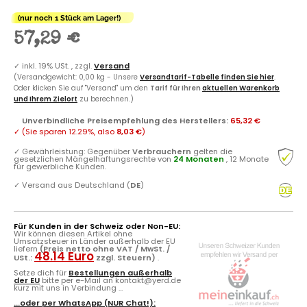
(nur noch 1 Stück am Lager!)
57,29 €
✓
inkl. 19% USt. , zzgl.
Versand
(Versandgewicht: 0,00 kg - Unsere
Versandtarif-Tabelle finden Sie hier
.
Oder klicken Sie auf "Versand" um den
Tarif für Ihren
aktuellen Warenkorb
und Ihrem Zielort
zu berechnen.)
Unverbindliche Preisempfehlung des Herstellers
:
65,32 €
✓
(Sie sparen
12.29%
, also
8,03 €
)
✓
Gewährleistung: Gegenüber
Verbrauchern
gelten die
gesetzlichen Mängelhaftungsrechte von
24 Monaten
, 12 Monate
für gewerbliche Kunden.
✓
Versand aus Deutschland (
DE
)
Für Kunden in der Schweiz oder Non-EU:
Wir können diesen Artikel ohne
Umsatzsteuer in Länder außerhalb der EU
liefern
(Preis netto ohne VAT / MwSt. /
48.14 Euro
USt.:
zzgl. Steuern)
.
Setze dich für
Bestellungen außerhalb
der EU
bitte per e-Mail an kontakt@yerd.de
kurz mit uns in Verbindung ...
...oder per
WhatsApp
(NUR Chat!):