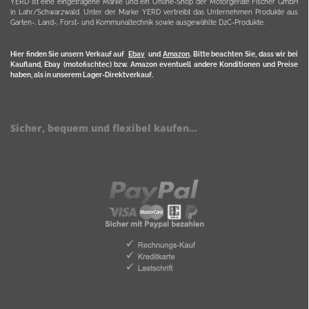
YERD ist eine eingetragene Marke und ein Online-Shop der Motorgeräte Fischer GmbH
in Lahr/Schwarzwald. Unter der Marke YERD vertreibt das Unternehmen Produkte aus
Garten-, Land-, Forst- und Kommunaltechnik sowie ausgewählte D2C-Produkte.
Hier finden Sie unsern Verkauf auf
Ebay
und
Amazon
. Bitte beachten Sie, dass wir bei
Kaufland, Ebay (motofischtec) bzw. Amazon eventuell andere Konditionen und Preise
haben, als in unserem Lager-Direktverkauf.
Sicher, bequem und flexibel kaufen...