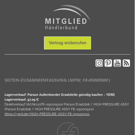
Vertrag widerrufen
SEITEN-ZUSAMMENFASSUNG (
MPN:
F8-05000500
)
Lagerverkauf: Parsun Außenborder Ersatzteile günstig kaufen - YERD
Lagerverkauf, 57,29 €
Direktverkauf (Art.Nr.111F8-05000500) Parsun Ersatzteil / HIGH PRESSURE ASSY
(Parsun Ersatzteil / HIGH PRESSURE ASSY F8-05000500).
https://yerd.de/HIGH-PRESSURE-ASSY-F8-05000500