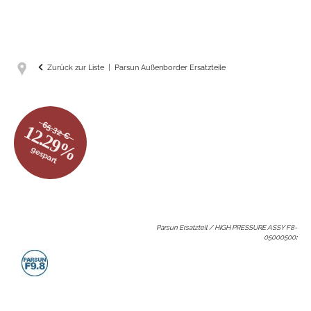
Zurück zur Liste
Parsun Außenborder Ersatzteile
65.32 €
12.29%
gespart
Parsun Ersatzteil / HIGH PRESSURE ASSY F8-
05000500
: