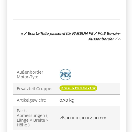
« / Ersatz-Teile passend für PARSUN F8 / F9.8 Benzin-
Aussenborder
/
∴
Produkteigenschaft
Wert
Außenborder
Motor-Typ:
Parsun F9.8 Elektrik
Ersatzteil Gruppe:
Artikelgewicht:
0,30
kg
Pack-
Abmessungen (
26,00 × 10,00 × 4,00 cm
Länge × Breite ×
Höhe ):