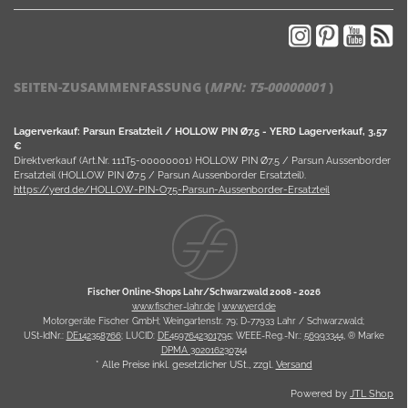
SEITEN-ZUSAMMENFASSUNG (
MPN:
T5-00000001
)
Lagerverkauf: Parsun Ersatzteil / HOLLOW PIN Ø7.5 - YERD Lagerverkauf, 3,57
€
Direktverkauf (Art.Nr. 111T5-00000001) HOLLOW PIN Ø7.5 / Parsun Aussenborder
Ersatzteil (HOLLOW PIN Ø7.5 / Parsun Aussenborder Ersatzteil).
https://yerd.de/HOLLOW-PIN-O75-Parsun-Aussenborder-Ersatzteil
Fischer Online-Shops Lahr/Schwarzwald 2008 -
2026
www.fischer-lahr.de
|
www.yerd.de
Motorgeräte Fischer GmbH; Weingartenstr. 79; D-77933 Lahr / Schwarzwald;
USt-IdNr.:
DE142358766
; LUCID:
DE4597642301795
; WEEE-Reg.-Nr.:
56993344
, ® Marke
DPMA 302016230744
* Alle Preise inkl. gesetzlicher USt., zzgl.
Versand
Powered by
JTL Shop