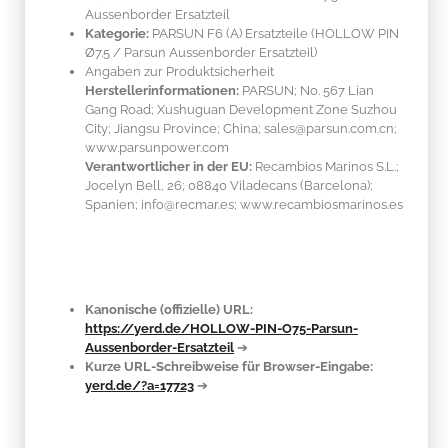
Aussenborder Ersatzteil
Kategorie:
PARSUN F6 (A) Ersatzteile (HOLLOW PIN
Ø7.5 / Parsun Aussenborder Ersatzteil)
Angaben zur Produktsicherheit
Herstellerinformationen:
PARSUN; No. 567 Lian
Gang Road; Xushuguan Development Zone Suzhou
City; Jiangsu Province; China; sales@parsun.com.cn;
www.parsunpower.com
Verantwortlicher in der EU:
Recambios Marinos S.L.;
Jocelyn Bell, 26; 08840 Viladecans (Barcelona);
Spanien; info@recmar.es; www.recambiosmarinos.es
Kanonische (offizielle) URL:
https://yerd.de/HOLLOW-PIN-O75-Parsun-
Aussenborder-Ersatzteil
➔
Kurze URL-Schreibweise für Browser-Eingabe:
yerd.de/?a=17723
➔