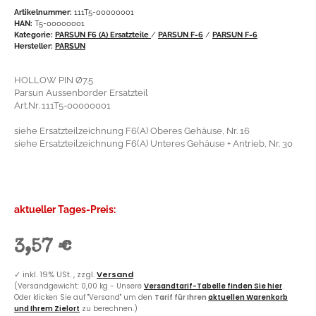
Artikelnummer:
111T5-00000001
HAN:
T5-00000001
Kategorie:
PARSUN F6 (A) Ersatzteile
/
PARSUN F-6
/
PARSUN F-6
Hersteller:
PARSUN
HOLLOW PIN Ø7.5
Parsun Aussenborder Ersatzteil
Art.Nr. 111T5-00000001
siehe Ersatzteilzeichnung F6(A) Oberes Gehäuse, Nr. 16
siehe Ersatzteilzeichnung F6(A) Unteres Gehäuse + Antrieb, Nr. 30
aktueller Tages-Preis:
3,57 €
✓
inkl. 19% USt. , zzgl.
Versand
(Versandgewicht: 0,00 kg - Unsere
Versandtarif-Tabelle finden Sie hier
.
Oder klicken Sie auf "Versand" um den
Tarif für Ihren
aktuellen Warenkorb
und Ihrem Zielort
zu berechnen.)