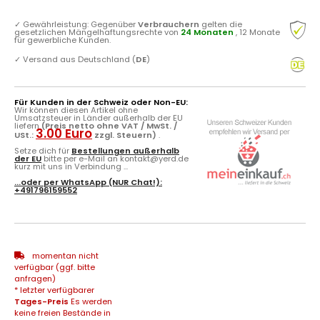
✓
Gewährleistung: Gegenüber
Verbrauchern
gelten die
gesetzlichen Mängelhaftungsrechte von
24 Monaten
, 12 Monate
für gewerbliche Kunden.
✓
Versand aus Deutschland (
DE
)
Für Kunden in der Schweiz oder Non-EU:
Wir können diesen Artikel ohne
Umsatzsteuer in Länder außerhalb der EU
liefern
(Preis netto ohne VAT / MwSt. /
3.00 Euro
USt.:
zzgl. Steuern)
.
Setze dich für
Bestellungen außerhalb
der EU
bitte per e-Mail an kontakt@yerd.de
kurz mit uns in Verbindung ...
...oder per
WhatsApp
(NUR Chat!):
+491796159552
momentan nicht
verfügbar (ggf. bitte
anfragen)
* letzter verfügbarer
Tages-Preis
Es werden
keine freien Bestände in