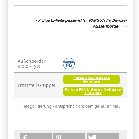
« / Ersatz-Teile passend für PARSUN F6 Benzin-
Aussenborder
/
∴
Produkteigenschaft
Wert
Außenborder
Motor-Typ:
Parsun F6A Oberes
Gehäuse
Ersatzteil Gruppe:
Parsun F6A Unteres Gehäuse
+ Antrieb
* Kategorisierung - entspricht nicht dem genauen Maß!