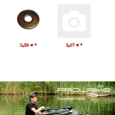
0,36 €
*
3,57 €
*
0