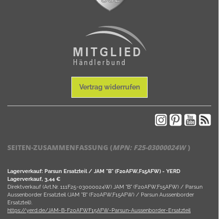
Vertrag widerrufen
SEITEN-ZUSAMMENFASSUNG (
MPN:
F25-03000024W
)
Lagerverkauf: Parsun Ersatzteil / JAM "B" (F20AFW,F15AFW) - YERD
Lagerverkauf, 3,44 €
Direktverkauf (Art.Nr. 111F25-03000024W) JAM "B" (F20AFW,F15AFW) / Parsun
Aussenborder Ersatzteil (JAM "B" (F20AFW,F15AFW) / Parsun Aussenborder
Ersatzteil).
https://yerd.de/JAM-B-F20AFWF15AFW-Parsun-Aussenborder-Ersatzteil