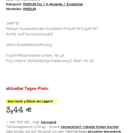
Kategorie:
PARSUN F15 / A-Modelle / Ersatzteile
Hersteller:
PARSUN
JAM "B"
Parsun Aussenborder Ersatzteil (F20AFW,F15AFW)
Art.Nr. 111F25-03000024W
siehe Ersatzteilzeichnung:
F15(A) Motorwanne unten, Nr. 47
F15 Untere Verkleidung+Halterung E-Start, Nr. 16
aktueller Tages-Preis:
(nur noch 3 Stück am Lager!)
3,44 €
✓
inkl. 19% USt. , zzgl.
Versand
(Versandgewicht: 0,00 kg - Unsere
Versandtarif-Tabelle finden Sie hier
.
Oder klicken Sie auf "Versand" um den
Tarif für Ihren
aktuellen Warenkorb