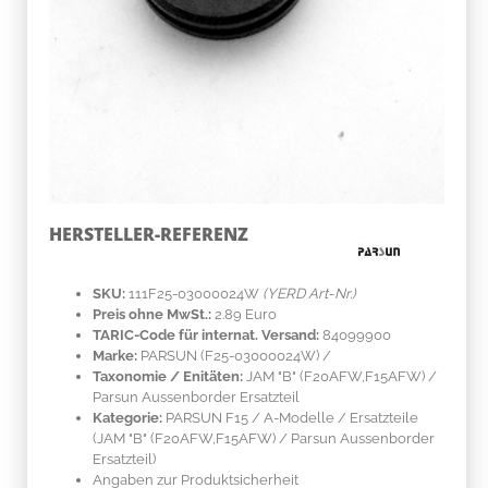
HERSTELLER-REFERENZ
SKU:
111F25-03000024W
(YERD Art-Nr.)
Preis ohne MwSt.:
2.89 Euro
TARIC-Code für internat. Versand:
84099900
Marke:
PARSUN
(F25-03000024W)
/
Taxonomie / Enitäten:
JAM "B" (F20AFW,F15AFW) /
Parsun Aussenborder Ersatzteil
Kategorie:
PARSUN F15 / A-Modelle / Ersatzteile
(JAM "B" (F20AFW,F15AFW) / Parsun Aussenborder
Ersatzteil)
Angaben zur Produktsicherheit