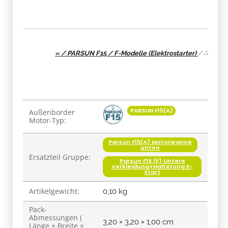
« / PARSUN F15 / F-Modelle (Elektrostarter)
/
∴
Produkteigenschaft
Wert
PARSUN F15(A)
Außenborder
Motor-Typ:
Parsun F15(A) Motorwanne
unten
Ersatzteil Gruppe:
Parsun F15 (F) Untere
Verkleidung+Halterung E-
Start
Artikelgewicht:
0,10
kg
Pack-
Abmessungen (
3,20 × 3,20 × 1,00 cm
Länge × Breite ×