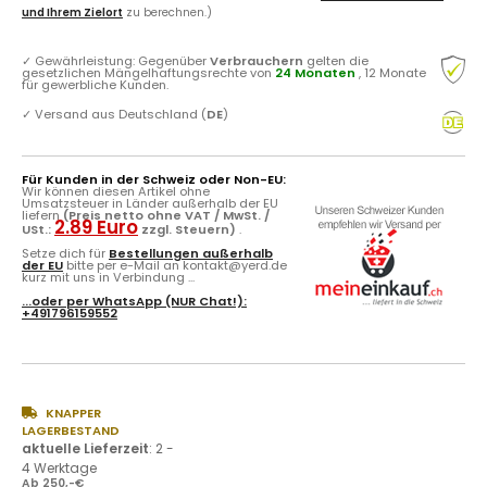
und Ihrem Zielort
zu berechnen.)
✓
Gewährleistung: Gegenüber
Verbrauchern
gelten die
gesetzlichen Mängelhaftungsrechte von
24 Monaten
, 12 Monate
für gewerbliche Kunden.
✓
Versand aus Deutschland (
DE
)
Für Kunden in der Schweiz oder Non-EU:
Wir können diesen Artikel ohne
Umsatzsteuer in Länder außerhalb der EU
liefern
(Preis netto ohne VAT / MwSt. /
2.89 Euro
USt.:
zzgl. Steuern)
.
Setze dich für
Bestellungen außerhalb
der EU
bitte per e-Mail an kontakt@yerd.de
kurz mit uns in Verbindung ...
...oder per
WhatsApp
(NUR Chat!):
+491796159552
KNAPPER
LAGERBESTAND
aktuelle Lieferzeit
:
2 -
4 Werktage
Ab 250,-€