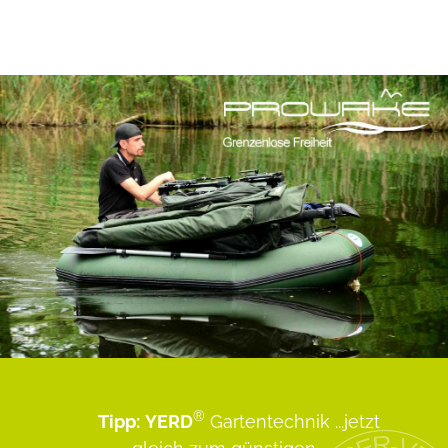
®
Tipp:
YERD
Gartentechnik
...jetzt