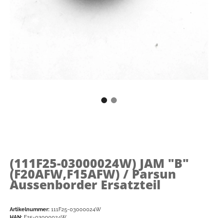
(111F25-03000024W)
JAM "B"
(F20AFW,F15AFW) / Parsun
Aussenborder Ersatzteil
Artikelnummer:
111F25-03000024W
HAN:
F25-03000024W