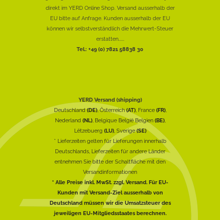
direkt im YERD Online Shop. Versand ausserhalb der
EU bitte auf Anfrage. Kunden ausserhalb der EU
können wir selbstverständlich die Mehrwert-Steuer
erstatten......
Tel.: +49 (0) 7821 58838 30
YERD Versand (shipping)
Deutschland
(DE)
, Österreich
(AT)
, France
(FR)
,
Nederland
(NL)
, Belgique België Belgien
(BE)
,
Lëtzebuerg
(LU)
, Sverige
(SE)
* Lieferzeiten gelten für Lieferungen innerhalb
Deutschlands, Lieferzeiten für andere Länder
entnehmen Sie bitte der Schaltfläche mit den
Versandinformationen
* Alle Preise inkl. MwSt. zzgl. Versand. Für EU-
Kunden mit Versand-Ziel ausserhalb von
Deutschland müssen wir die Umsatzsteuer des
jeweiligen EU-Mitgliedsstaates berechnen.