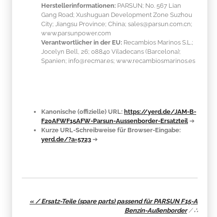
Herstellerinformationen:
PARSUN; No. 567 Lian
Gang Road; Xushuguan Development Zone Suzhou
City; Jiangsu Province; China; sales@parsun.com.cn;
www.parsunpower.com
Verantwortlicher in der EU:
Recambios Marinos S.L.;
Jocelyn Bell, 26; 08840 Viladecans (Barcelona);
Spanien; info@recmar.es; www.recambiosmarinos.es
Kanonische (offizielle) URL:
https://yerd.de/JAM-B-
F20AFWF15AFW-Parsun-Aussenborder-Ersatzteil
➔
Kurze URL-Schreibweise für Browser-Eingabe:
yerd.de/?a=5723
➔
« / Ersatz-Teile (spare parts) passend für PARSUN F15-A
Benzin-Außenborder
/
∴