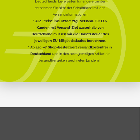
Deutschlands, Lieferzeiten für andere Länder
entnehmen Sie bitte der Schaltfläche mit den
Versandinformationen
* Alle Preise inkl. MwSt. zzgl. Versand. Für EU-
Kunden mit Versand-Ziel ausserhalb von
Deutschland müssen wir die Umsatzsteuer des
jeweiligen EU-Mitgliedsstaates berechnen.
* Ab 250,-€ Shop-Bestellwert versandkostenfrei in
Deutschland
und in den beim jeweiligen Artikel als
versandfrei gekennzeichneten Ländern!