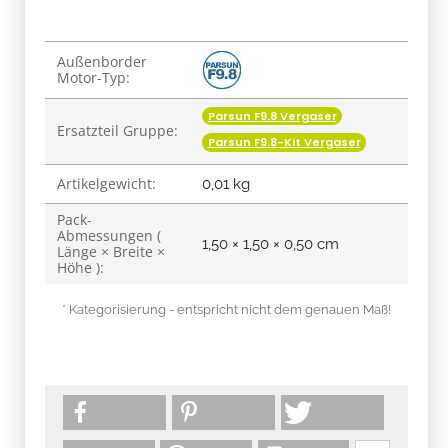
Produkteigenschaft
Wert
Außenborder
Motor-Typ:
Parsun F9.8 Vergaser
Ersatzteil Gruppe:
Parsun F9.8-Kit Vergaser
Artikelgewicht:
0,01
kg
Pack-
Abmessungen (
1,50 × 1,50 × 0,50 cm
Länge × Breite ×
Höhe ):
* Kategorisierung - entspricht nicht dem genauen Maß!