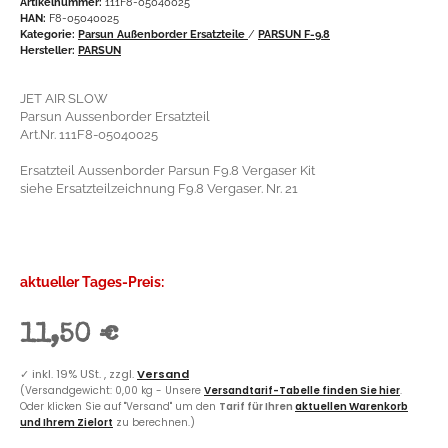
Artikelnummer:
111F8-05040025
HAN:
F8-05040025
Kategorie:
Parsun Außenborder Ersatzteile
/
PARSUN F-9.8
Hersteller:
PARSUN
JET AIR SLOW
Parsun Aussenborder Ersatzteil
Art.Nr. 111F8-05040025
Ersatzteil Aussenborder Parsun F9.8 Vergaser Kit
siehe Ersatzteilzeichnung F9.8 Vergaser. Nr. 21
aktueller Tages-Preis:
11,50 €
✓
inkl. 19% USt. , zzgl.
Versand
(Versandgewicht: 0,00 kg - Unsere
Versandtarif-Tabelle finden Sie hier
.
Oder klicken Sie auf "Versand" um den
Tarif für Ihren
aktuellen Warenkorb
und Ihrem Zielort
zu berechnen.)