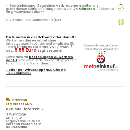
✓
Gewährleistung: Gegenüber
Verbrauchern
gelten die
gesetzlichen Mängelhaftungsrechte von
24 Monaten
, 12 Monate
für gewerbliche Kunden.
✓
Versand aus Deutschland (
DE
)
Für Kunden in der Schweiz oder Non-EU:
Wir können diesen Artikel ohne
Umsatzsteuer in Länder außerhalb der EU
liefern
(Preis netto ohne VAT / MwSt. /
9.66 Euro
USt.:
zzgl. Steuern)
.
Setze dich für
Bestellungen außerhalb
der EU
bitte per e-Mail an kontakt@yerd.de
kurz mit uns in Verbindung ...
...oder per
WhatsApp
(NUR Chat!):
+491796159552
KNAPPER
LAGERBESTAND
aktuelle Lieferzeit
:
2 -
4 Werktage
Ab 250,-€
Lagerverkaufs-Wert
Versand kostenlos in
Deutschland