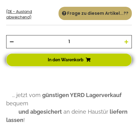
(DE - Ausland
Frage zu diesem Artikel...??
abweichend)
In den Warenkorb
... jetzt vom
günstigen YERD Lagerverkauf
bequem
und abgesichert
an deine Haustür
liefern
lassen
!