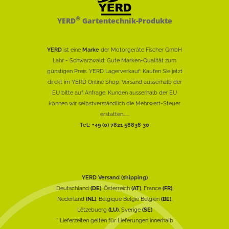
®
YERD
Gartentechnik-Produkte
YERD
ist eine
Marke
der Motorgeräte Fischer GmbH
Lahr - Schwarzwald: Gute Marken-Qualität zum
günstigen Preis. YERD Lagerverkauf: Kaufen Sie jetzt
direkt im YERD Online Shop. Versand ausserhalb der
EU bitte auf Anfrage. Kunden ausserhalb der EU
können wir selbstverständlich die Mehrwert-Steuer
erstatten......
Tel.: +49 (0) 7821 58838 30
YERD Versand (shipping)
Deutschland
(DE)
, Österreich
(AT)
, France
(FR)
,
Nederland
(NL)
, Belgique België Belgien
(BE)
,
Lëtzebuerg
(LU)
, Sverige
(SE)
* Lieferzeiten gelten für Lieferungen innerhalb