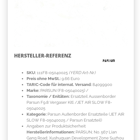
HERSTELLER-REFERENZ
SKU:
111F8-05040025
(YERD Art-Nr.)
Preis ohne MwSt.:
9.66 Euro
TARIC-Code für internat. Versand:
84099900
Marke:
PARSUN
(F8-05040025)
/
Taxonomie / Enitäten:
Ersatzteil Aussenborder
Parsun F9.8 Vergaser Kitl /JET AIR SLOW F8-
05040025
Kategorie:
Parsun Außenborder Ersatzteile (JET AIR
SLOW F8-05040025 / Parsun Ersatzteil)
Angaben zur Produktsicherheit
Herstellerinformationen:
PARSUN; No. 567 Lian
Gang Road; Xushuguan Development Zone Suzhou