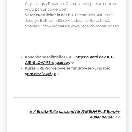
City; Jiangsu Province; China; sales@parsun.com.cn;
www.parsunpower.com
Verantwortlicher in der EU:
Recambios Marinos S.L.;
Jocelyn Bell, 26; 08840 Viladecans (Barcelona);
Spanien; info@recmar.es; www.recambiosmarinos.es
Kanonische (offizielle) URL:
https://yerd.de/JET-
AIR-SLOW-F8-05040025
➔
Kurze URL-Schreibweise für Browser-Eingabe:
yerd.de/?a=5642
➔
« / Ersatz-Teile passend für PARSUN F9.8 Benzin-
Außenborder
/
∴