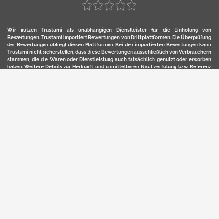
Wir nutzen Trustami als unabhängigen Dienstleister für die Einholung von
Bewertungen. Trustami importiert Bewertungen von Drittplattformen. Die Überprüfung
der Bewertungen obliegt diesen Plattformen. Bei den importierten Bewertungen kann
Trustami nicht sicherstellen, dass diese Bewertungen ausschließlich von Verbrauchern
stammen, die die Waren oder Dienstleistung auch tatsächlich genutzt oder erworben
haben. Weitere Details zur Herkunft und unmittelbaren Nachverfolung bzw. Referenz
der einzelnen Bewertungen, erhalten Sie durch klicken auf das Trustami-Logo.
YERD ist eine eingetragene Marke und ein Online-Shop der Motorgeräte Fischer GmbH
in Lahr/Schwarzwald. Unter der Marke YERD vertreibt das Unternehmen Produkte aus
Garten-, Land-, Forst- und Kommunaltechnik sowie ausgewählte D2C-Produkte.
Hier finden Sie unsern Verkauf auf
Ebay
und
Amazon
. Bitte beachten Sie, dass wir bei
Kaufland, Ebay (motofischtec) bzw. Amazon eventuell andere Konditionen und Preise
haben, als in unserem Lager-Direktverkauf.
Sicher, bequem und flexibel kaufen...