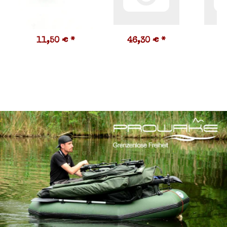
11,50 €
*
46,30 €
*
5