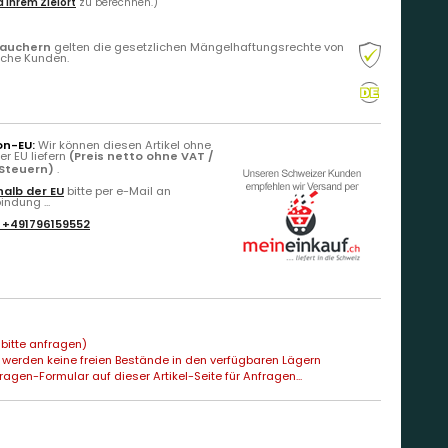
 Ihrem Zielort
zu berechnen.)
rauchern
gelten die gesetzlichen Mängelhaftungsrechte von
liche Kunden.
on-EU:
Wir können diesen Artikel ohne
r EU liefern
(Preis netto ohne VAT /
 Steuern)
.
alb der EU
bitte per e-Mail an
ndung ...
:
+491796159552
bitte anfragen)
 werden keine freien Bestände in den verfügbaren Lägern
agen-Formular auf dieser Artikel-Seite für Anfragen...