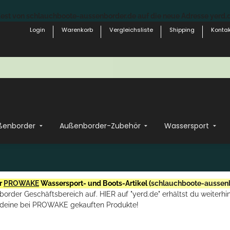
st von schlauchboote-aussenborder.de auf die neue Adresse yerd.de
Login
Warenkorb
Vergleichsliste
Shipping
Kontak
ßenborder
Außenborder-Zubehör
Wassersport
r
PROWAKE
Wassersport- und Boots-Artikel (
schlauchboote-aussen
rder Geschäftsbereich auf. HIER auf "yerd.de" erhältst du weiterhin
deine bei PROWAKE gekauften Produkte!