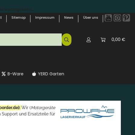
 weitergeleitet...
t
Sitemap
Impressum
News
Über uns
0,00 €
B-Ware
YERD Garten
border.de
):
Wir (
Motorgeräte
 Support und Ersatzteile für