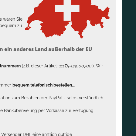
s wären Sie
h bequem zu
n ein anderes Land außerhalb der EU
kelnummern
(z.B. dieser Artikel:
111T5-03000700
). Wir
n immer
bequem telefonisch bestellen...
rmation zum Bezahlen per PayPal - selbstverständlich
sche Banküberweiung per Vorkasse zur Verfügung .
m Versender DHL eine amtlich gültige