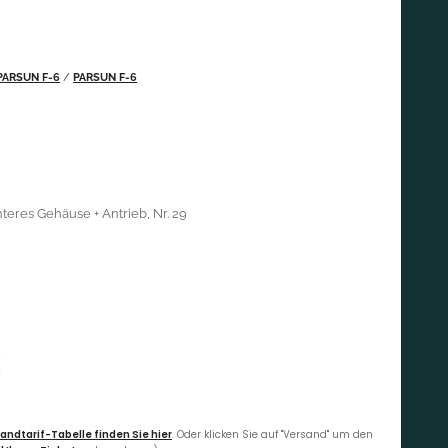
PARSUN F-6
/
PARSUN F-6
teres Gehäuse + Antrieb, Nr. 29
€
andtarif-Tabelle finden Sie hier
. Oder klicken Sie auf "Versand" um den