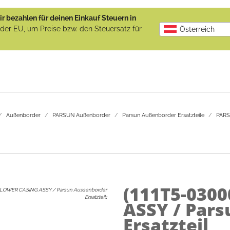
r bezahlen für deinen Einkauf Steuern in
b der EU, um Preise bzw. den Steuersatz für
Österreich
Außenborder
PARSUN Außenborder
Parsun Außenborder Ersatzteile
PARSU
(111T5-030
LOWER CASING ASSY / Parsun Aussenborder
Ersatzteil
:
ASSY / Par
Ersatzteil