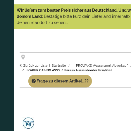
YAMAHA und PARSUN Außenborder
Wir liefern zum besten Preis sicher aus Deutschland. Und wi
(Abverkauf)!
deinem Land:
Bestätige bitte kurz dein Lieferland innerhal
deinen Standort zu sehen...
GARANTIE UND SERVICE:
Du erhältst über
diese Seite weiterhin Support für PROWAKE
Artikel!
Fragen?
Ruf uns für Fragen zu PROWAKE
Artikeln einfach an!
Zurück zur Liste
Startseite
__PROWAKE Wassersport Abverkauf
LOWER CASING ASSY / Parsun Aussenborder Ersatzteil
Frage zu diesem Artikel...??