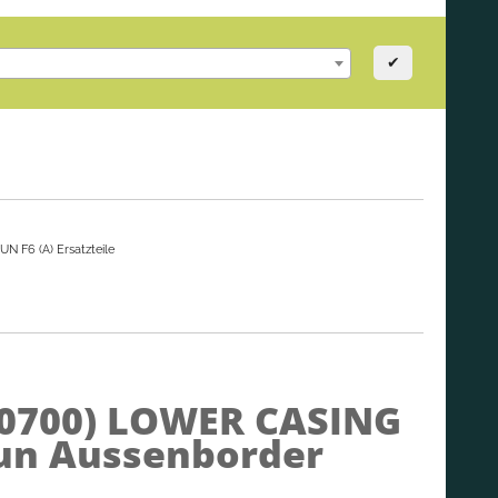
✔
N F6 (A) Ersatzteile
00700)
LOWER CASING
sun Aussenborder