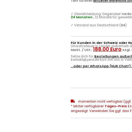
Tarif für Ihren
aktuellen Warenkorb und
✓
Gewährleistung: Gegenüber
Verb
24 Monaten
, 12 Monate für gewerb
✓
Versand aus Deutschland (
DE
)
Für Kunden in der Schweiz oder N
Umsatzsteuer in Länder außerhalb de
188.00 Euro
MwSt. / USt.:
zzgl.
Setze dich für
Bestellungen außerh
kontakt@yerd.de kurz mit uns in Verbi
...oder per
WhatsApp
(NUR Chat!)
momentan nicht verfügbar (ggf. 
* letzter verfügbarer
Tages-Preis
Es
angezeigt. Verwenden Sie ggf. das Fr