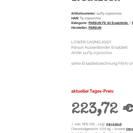
Artikelnummer:
111T5-03000700
HAN:
T5-03000700
Kategorie:
PARSUN F6 (A) Ersatzteile
/
Hersteller:
PARSUN
LOWER CASING ASSY
Parsun Aussenborder Ersatzteil
Art.Nr. 111T5-03000700
siehe Ersatzteilzeichnung F6(A) Un
aktueller Tages-Preis:
223,72 
✓
inkl. 19% USt. , zzgl.
Versand
(Versandgewicht: 0,00 kg - Unsere
Vers