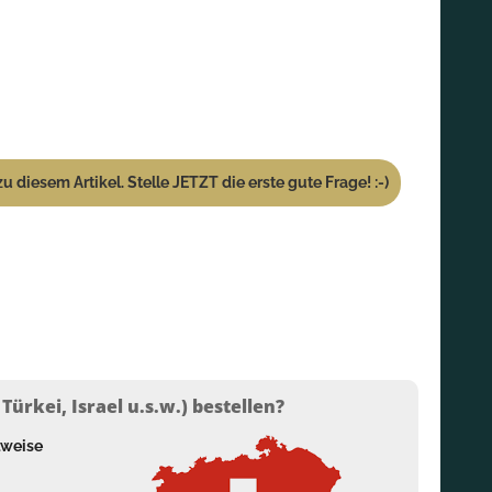
u diesem Artikel. Stelle JETZT die erste gute Frage! :-)
ürkei, Israel u.s.w.) bestellen?
lweise