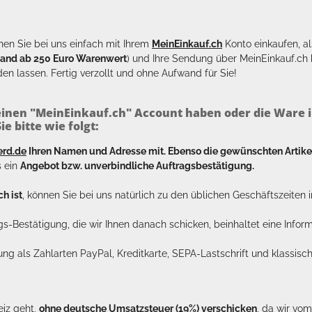
en Sie bei uns einfach mit Ihrem
MeinEinkauf.ch
Konto einkaufen, al
sand ab 250 Euro Warenwert
) und Ihre Sendung über MeinEinkauf.c
en lassen. Fertig verzollt und ohne Aufwand für Sie!
inen "MeinEinkauf.ch" Account haben oder die Ware i
e bitte wie folgt:
erd.de
Ihren Namen und Adresse mit. Ebenso die gewünschten Arti
s ein
Angebot bzw. unverbindliche Auftragsbestätigung.
h ist
, können Sie bei uns natürlich zu den üblichen Geschäftszeite
ags-Bestätigung, die wir Ihnen danach schicken, beinhaltet eine Info
lung als Zahlarten PayPal, Kreditkarte, SEPA-Lastschrift und klassi
eiz geht,
ohne deutsche Umsatzsteuer (19%) verschicken
, da wir vo