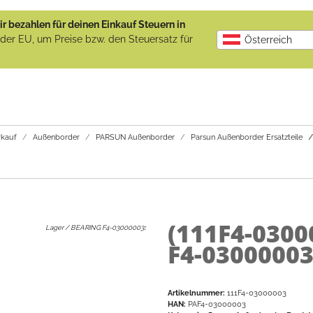
r bezahlen für deinen Einkauf Steuern in
b der EU, um Preise bzw. den Steuersatz für
Österreich
kauf
Außenborder
PARSUN Außenborder
Parsun Außenborder Ersatzteile
(111F4-0300
Lager / BEARING F4-03000003
:
F4-0300000
Artikelnummer:
111F4-03000003
HAN:
PAF4-03000003