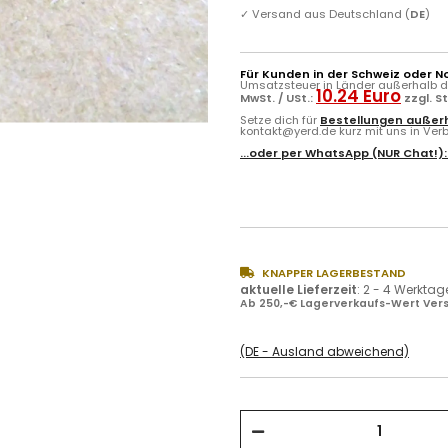
✓
Versand aus Deutschland (
DE
)
Für Kunden in der Schweiz oder N
Umsatzsteuer in Länder außerhalb de
10.24 Euro
MwSt. / USt.:
zzgl. S
Setze dich für
Bestellungen außerh
kontakt@yerd.de kurz mit uns in Verbi
...oder per
WhatsApp
(NUR Chat!)
KNAPPER LAGERBESTAND
aktuelle Lieferzeit
:
2 - 4 Werktag
Ab 250,-€ Lagerverkaufs-Wert Vers
(DE - Ausland abweichend)