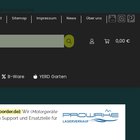
 weitergeleitet...
t
Sitemap
Impressum
News
Über uns
0,00 €
B-Ware
YERD Garten
border.de
):
Wir (
Motorgeräte
 Support und Ersatzteile für