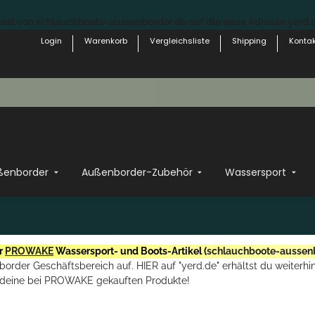
st von schlauchboote-aussenborder.de auf die neue Adresse yerd.de
Login
Warenkorb
Vergleichsliste
Shipping
Kontak
ßenborder
Außenborder-Zubehör
Wassersport
r
PROWAKE
Wassersport- und Boots-Artikel (
schlauchboote-aussen
rder Geschäftsbereich auf. HIER auf "yerd.de" erhältst du weiterhin
deine bei PROWAKE gekauften Produkte!