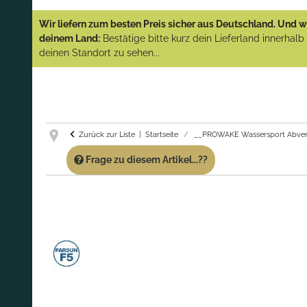
YAMAHA und PARSUN Außenborder
Wir liefern zum besten Preis sicher aus Deutschland. Und wi
(Abverkauf)!
deinem Land:
Bestätige bitte kurz dein Lieferland innerhal
deinen Standort zu sehen...
GARANTIE UND SERVICE:
Du erhältst über
diese Seite weiterhin Support für PROWAKE
Artikel!
Fragen?
Ruf uns für Fragen zu PROWAKE
Artikeln einfach an!
Zurück zur Liste
Startseite
__PROWAKE Wassersport Abver
Frage zu diesem Artikel...??