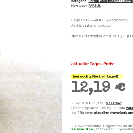
Kategorie:
Parsun Außenborder Ersatzt
Hersteller:
PARSUN
Lager / BEARING F4-03000003
Art.Nr. 111F4-03000003
siehe Ersatzteilzeichnung F4/F5 Un
aktueller Tages-Preis:
(nur noch 3 Stück am Lager!)
12,19 €
✓
inkl. 19% USt. , zzgl.
Versand
(Versandgewicht: 0,00 kg - Unsere
Vers
Tarif für Ihren
aktuellen Warenkorb und
✓
Gewährleistung: Gegenüber
Verb
24 Monaten
, 12 Monate für gewerb