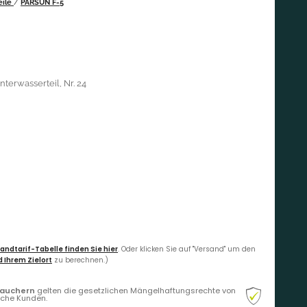
eile
/
PARSUN F-5
terwasserteil, Nr. 24
andtarif-Tabelle finden Sie hier
. Oder klicken Sie auf "Versand" um den
 Ihrem Zielort
zu berechnen.)
rauchern
gelten die gesetzlichen Mängelhaftungsrechte von
liche Kunden.