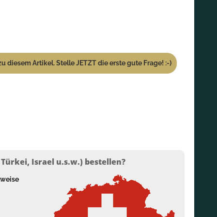
u diesem Artikel. Stelle JETZT die erste gute Frage! :-)
ürkei, Israel u.s.w.) bestellen?
lweise