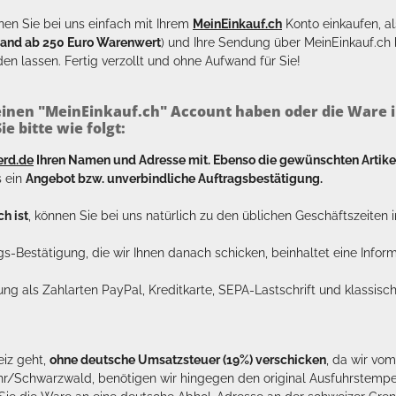
en Sie bei uns einfach mit Ihrem
MeinEinkauf.ch
Konto einkaufen, al
sand ab 250 Euro Warenwert
) und Ihre Sendung über MeinEinkauf.c
en lassen. Fertig verzollt und ohne Aufwand für Sie!
inen "MeinEinkauf.ch" Account haben oder die Ware i
e bitte wie folgt:
erd.de
Ihren Namen und Adresse mit. Ebenso die gewünschten Arti
s ein
Angebot bzw. unverbindliche Auftragsbestätigung.
h ist
, können Sie bei uns natürlich zu den üblichen Geschäftszeite
ags-Bestätigung, die wir Ihnen danach schicken, beinhaltet eine Info
lung als Zahlarten PayPal, Kreditkarte, SEPA-Lastschrift und klassi
eiz geht,
ohne deutsche Umsatzsteuer (19%) verschicken
, da wir vo
hr/Schwarzwald, benötigen wir hingegen den original Ausfuhrstempel 