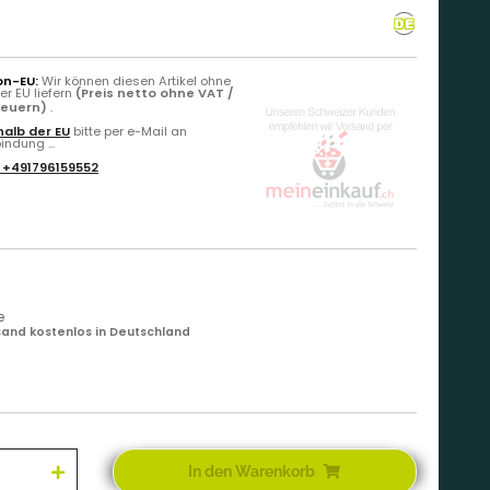
on-EU:
Wir können diesen Artikel ohne
r EU liefern
(Preis netto ohne VAT /
teuern)
.
alb der EU
bitte per e-Mail an
ndung ...
:
+491796159552
e
and kostenlos in Deutschland
In den Warenkorb