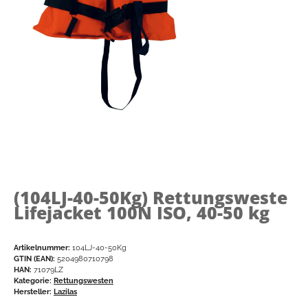
(104LJ-40-50Kg)
Rettungsweste
Lifejacket 100N ISO, 40-50 kg
Artikelnummer:
104LJ-40-50Kg
GTIN (EAN):
5204980710798
HAN:
71079LZ
Kategorie:
Rettungswesten
Hersteller:
Lazilas