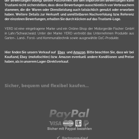
der Bewertungen obliegt diesen Plattformen. Bei den importierten Bewertungen kann
Trustami nicht sicherstellen, dass diese Bewertungen ausschließlich von Verbrauchern
stammen, die die Waren oder Dienstleistung auch tatsächlich genutzt oder erworben
haben. Weitere Details zur Herkunft und unmittelbaren Nachverfolung bzw. Referenz
der einzelnen Bewertungen, erhalten Sie durch klicken auf das Trustami-Logo.
YERD ist eine eingetragene Marke und ein Online-Shop der Motorgeräte Fischer GmbH
in Lahr/Schwarzwald. Unter der Marke YERD vertreibt das Unternehmen Produkte aus
Garten-, Land-, Forst- und Kommunaltechnik sowie ausgewählte D2C-Produkte.
Hier finden Sie unsern Verkauf auf
Ebay
und
Amazon
. Bitte beachten Sie, dass wir bei
Kaufland, Ebay (motofischtec) bzw. Amazon eventuell andere Konditionen und Preise
haben, als in unserem Lager-Direktverkauf.
Sicher, bequem und flexibel kaufen...