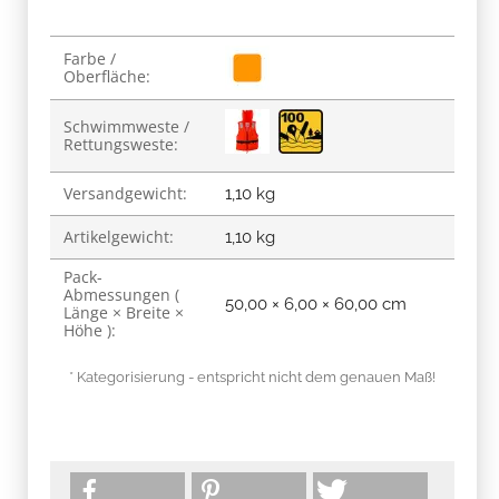
Produkteigenschaft
Wert
Farbe /
Oberfläche:
Schwimmweste /
Rettungsweste:
Versandgewicht:
1,10 kg
Artikelgewicht:
1,10
kg
Pack-
Abmessungen (
50,00 × 6,00 × 60,00 cm
Länge × Breite ×
Höhe ):
* Kategorisierung - entspricht nicht dem genauen Maß!