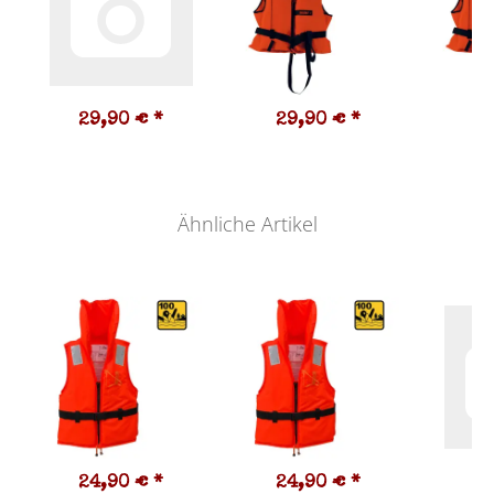
29,90 €
*
29,90 €
*
2
Ähnliche Artikel
24,90 €
*
24,90 €
*
2