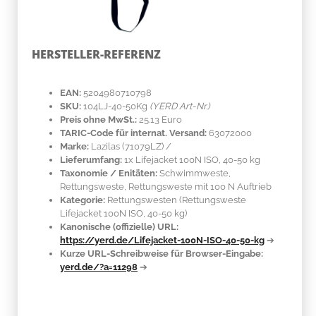
HERSTELLER-REFERENZ
EAN:
5204980710798
SKU:
104LJ-40-50Kg
(YERD Art-Nr.)
Preis ohne MwSt.:
25.13 Euro
TARIC-Code für internat. Versand:
63072000
Marke:
Lazilas
(71079LZ)
/
Lieferumfang:
1x Lifejacket 100N ISO, 40-50 kg
Taxonomie / Enitäten:
Schwimmweste,
Rettungsweste, Rettungsweste mit 100 N Auftrieb
Kategorie:
Rettungswesten (Rettungsweste
Lifejacket 100N ISO, 40-50 kg)
Kanonische (offizielle) URL:
https://yerd.de/Lifejacket-100N-ISO-40-50-kg
➔
Kurze URL-Schreibweise für Browser-Eingabe:
yerd.de/?a=11298
➔