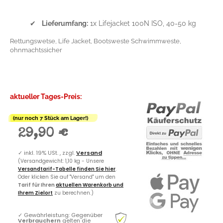
✔
Lieferumfang:
1x Lifejacket 100N ISO, 40-50 kg
Rettungswetse, Life Jacket, Bootsweste Schwimmweste,
ohnmachtssicher
aktueller Tages-Preis:
(nur noch 7 Stück am Lager!)
29,90 €
✓
inkl. 19% USt. , zzgl.
Versand
(Versandgewicht: 1,10 kg - Unsere
Versandtarif-Tabelle finden Sie hier
.
Oder klicken Sie auf "Versand" um den
Tarif für Ihren
aktuellen Warenkorb und
Ihrem Zielort
zu berechnen.)
✓
Gewährleistung: Gegenüber
Verbrauchern
gelten die