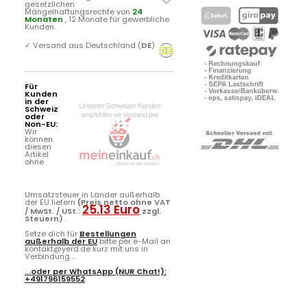
gesetzlichen
Mängelhaftungsrechte von
24
Monaten
, 12 Monate für gewerbliche
Kunden.
✓
Versand aus Deutschland (
DE
)
Für
Kunden
in der
Schweiz
oder
Non-EU:
Wir
können
diesen
Artikel
ohne
Umsatzsteuer in Länder außerhalb
der EU liefern
(Preis netto ohne VAT
25.13 Euro
/ MwSt. / USt.:
zzgl.
Steuern)
.
Setze dich für
Bestellungen
außerhalb der EU
bitte per e-Mail an
kontakt@yerd.de kurz mit uns in
Verbindung ...
...oder per
WhatsApp
(NUR Chat!):
+491796159552