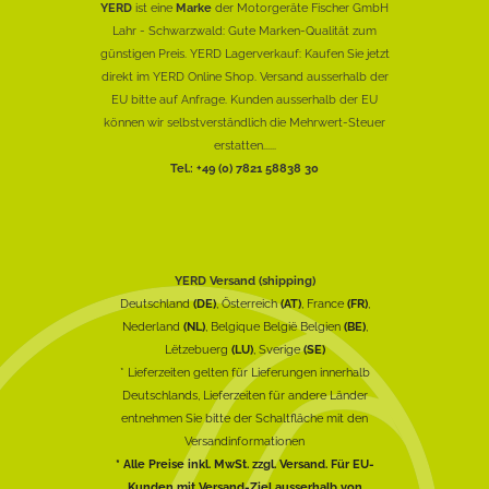
YERD
ist eine
Marke
der Motorgeräte Fischer GmbH
Lahr - Schwarzwald: Gute Marken-Qualität zum
günstigen Preis. YERD Lagerverkauf: Kaufen Sie jetzt
direkt im YERD Online Shop. Versand ausserhalb der
EU bitte auf Anfrage. Kunden ausserhalb der EU
können wir selbstverständlich die Mehrwert-Steuer
erstatten......
Tel.: +49 (0) 7821 58838 30
YERD Versand (shipping)
Deutschland
(DE)
, Österreich
(AT)
, France
(FR)
,
Nederland
(NL)
, Belgique België Belgien
(BE)
,
Lëtzebuerg
(LU)
, Sverige
(SE)
* Lieferzeiten gelten für Lieferungen innerhalb
Deutschlands, Lieferzeiten für andere Länder
entnehmen Sie bitte der Schaltfläche mit den
Versandinformationen
* Alle Preise inkl. MwSt. zzgl. Versand. Für EU-
Kunden mit Versand-Ziel ausserhalb von