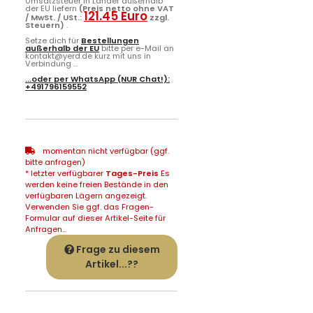
Umsatzsteuer in Länder außerhalb
der EU liefern
(Preis netto ohne VAT
121.45 Euro
/ MwSt. / USt.:
zzgl.
Steuern)
.
Setze dich für
Bestellungen
außerhalb der EU
bitte per e-Mail an
kontakt@yerd.de kurz mit uns in
Verbindung ...
...oder per
WhatsApp
(NUR Chat!):
+491796159552
momentan nicht verfügbar (ggf.
bitte anfragen)
* letzter verfügbarer
Tages-Preis
Es
werden keine freien Bestände in den
verfügbaren Lägern angezeigt.
Verwenden Sie ggf. das Fragen-
Formular auf dieser Artikel-Seite für
Anfragen...
Frage zu diesem
Artikel...??