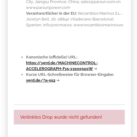
City; Jiangsu Province; China; sales@parsun.com.cn;
www.parsunpower.com
Verantwortlicher in der EU:
Recambios Marinos S.L.;
Jocelyn Bell, 26; 08840 Viladecans (Barcelona);
Spanien; info@recmar.es; www.recambiosmarinos.es
Kanonische (offizielle) URL:
https://yerd.de/MACHINECONTROL-
ACCELEROGRAPH-F15-13000500W
➔
Kurze URL-Schreibweise für Browser-Eingabe:
yerd.de/?a=552
➔
Verlinktes Drop wurde nicht gefunden!