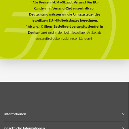
* Alle Preise inkl. MwSt. zzgl. Versand. Für EU-
Kunden mit Versand-Ziel ausserhalb von
Deutschland müssen wir die Umsatzsteuer des
jeweiligen EU-Mitgliedsstaates berechnen.
* Ab 250,-€ Shop-Bestellwert versandkostenfrei in
Deutschland
und in den beim jeweiligen Artikel als
versandfrei gekennzeichneten Ländern!
Informationen
Gesetzliche Informationen