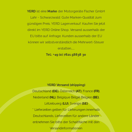
YERD
ist eine
Marke
der Motorgeräte Fischer GmbH
Lahr - Schwarzwald: Gute Marken-Qualität zum
günstigen Preis. YERD Lagerverkauf: Kaufen Sie jetzt
direkt im YERD Online Shop. Versand ausserhalb der
EU bitte auf Anfrage. Kunden ausserhalb der EU
können wir selbstverständlich die Mehrwert-Steuer
erstatten......
Tel.: +49 (0) 7821 58838 30
YERD Versand (shipping)
Deutschland
(DE)
, Österreich
(AT)
, France
(FR)
,
Nederland
(NL)
, Belgique België Belgien
(BE)
,
Lëtzebuerg
(LU)
, Sverige
(SE)
* Lieferzeiten gelten für Lieferungen innerhalb
Deutschlands, Lieferzeiten für andere Länder
entnehmen Sie bitte der Schaltfläche mit den
Versandinformationen