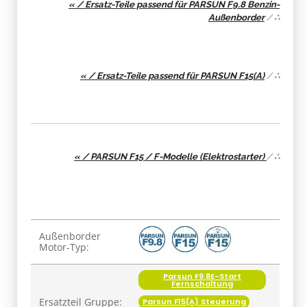
« / Ersatz-Teile passend für PARSUN F9.8 Benzin-
Außenborder
/
∴
« / Ersatz-Teile passend für PARSUN F15(A)
/
∴
« / PARSUN F15 / F-Modelle (Elektrostarter)
/
∴
Produkteigenschaft
Wert
Außenborder
Motor-Typ:
Parsun F9.8E-Start
Fernschaltung
Ersatzteil Gruppe:
Parsun F15(A) Steuerung