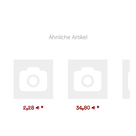
Ähnliche Artikel
2,28 €
*
34,80 €
*
3