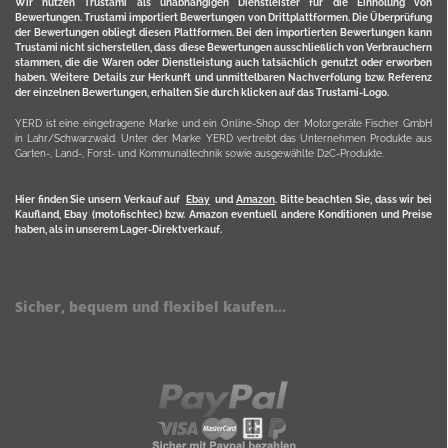
Wir nutzen Trustami als unabhängigen Dienstleister für die Einholung von
Bewertungen. Trustami importiert Bewertungen von Drittplattformen. Die Überprüfung
der Bewertungen obliegt diesen Plattformen. Bei den importierten Bewertungen kann
Trustami nicht sicherstellen, dass diese Bewertungen ausschließlich von Verbrauchern
stammen, die die Waren oder Dienstleistung auch tatsächlich genutzt oder erworben
haben. Weitere Details zur Herkunft und unmittelbaren Nachverfolung bzw. Referenz
der einzelnen Bewertungen, erhalten Sie durch klicken auf das Trustami-Logo.
YERD ist eine eingetragene Marke und ein Online-Shop der Motorgeräte Fischer GmbH
in Lahr/Schwarzwald. Unter der Marke YERD vertreibt das Unternehmen Produkte aus
Garten-, Land-, Forst- und Kommunaltechnik sowie ausgewählte D2C-Produkte.
Hier finden Sie unsern Verkauf auf
Ebay
und
Amazon
. Bitte beachten Sie, dass wir bei
Kaufland, Ebay (motofischtec) bzw. Amazon eventuell andere Konditionen und Preise
haben, als in unserem Lager-Direktverkauf.
Sicher, bequem und flexibel kaufen...