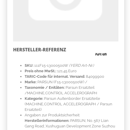
HERSTELLER-REFERENZ
SKU:
111F15-13000500W
(YERD Art-Nr.)
Preis ohne MwSt.:
121.45 Euro
TARIC-Code für internat. Versand:
84099900
Marke:
PARSUN
(F15-13000500W)
/
Taxonomie / Enitäten:
Parsun Ersatzteil
/MACHINE,CONTROL ACCELEROGRAPH
Kategorie:
Parsun Außenborder Ersatzteile
(MACHINE,CONTROL ACCELEROGRAPH / Parsun
Ersatzteil)
Angaben zur Produktsicherheit
Herstellerinformationen:
PARSUN; No. 567 Lian
Gang Road; Xushuguan Development Zone Suzhou