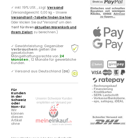
✓
inkl. 19% USt. , zzgl.
Versand
(Versandgewicht: 0,00 kg - Unsere
Versandtarif-Tabelle finden Sie hier
.
Oder klicken Sie auf "Versand" um den
Tarif für Ihren
aktuellen Warenkorb und
Ihrem Zielort
zu berechnen.)
✓
Gewährleistung: Gegenüber
Verbrauchern
gelten die
gesetzlichen
Mängelhaftungsrechte von
24
Monaten
, 12 Monate für gewerbliche
Kunden.
✓
Versand aus Deutschland (
DE
)
Für
Kunden
in der
Schweiz
oder
Non-EU:
Wir
können
diesen
Artikel
ohne