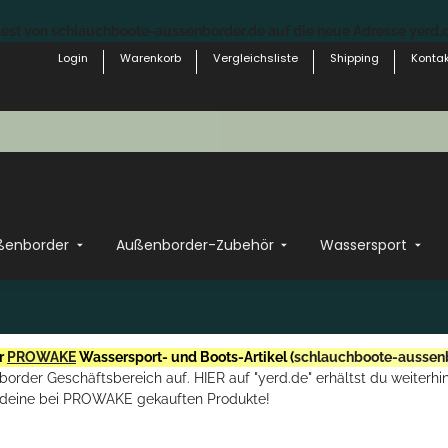
st von schlauchboote-aussenborder.de auf die neue Adresse yerd.de
Login
Warenkorb
Vergleichsliste
Shipping
Kontak
ßenborder
Außenborder-Zubehör
Wassersport
r
PROWAKE
Wassersport- und Boots-Artikel (
schlauchboote-aussen
rder Geschäftsbereich auf. HIER auf "yerd.de" erhältst du weiterhin
deine bei PROWAKE gekauften Produkte!