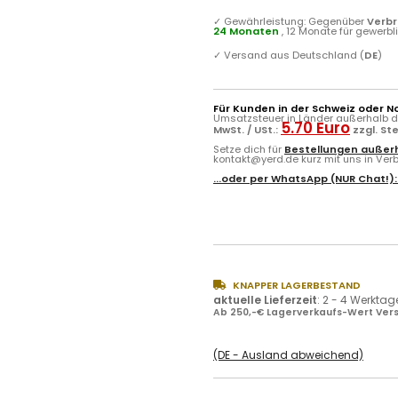
✓
Gewährleistung: Gegenüber
Verb
24 Monaten
, 12 Monate für gewerb
✓
Versand aus Deutschland (
DE
)
Für Kunden in der Schweiz oder N
Umsatzsteuer in Länder außerhalb de
5.70 Euro
MwSt. / USt.:
zzgl. St
Setze dich für
Bestellungen außerh
kontakt@yerd.de kurz mit uns in Verbi
...oder per
WhatsApp
(NUR Chat!)
KNAPPER LAGERBESTAND
aktuelle Lieferzeit
:
2 - 4 Werktag
Ab 250,-€ Lagerverkaufs-Wert Vers
(DE - Ausland abweichend)