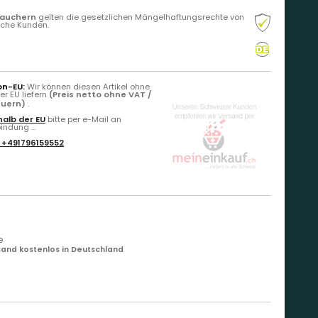
rauchern
gelten die gesetzlichen Mängelhaftungsrechte von
liche Kunden.
on-EU:
Wir können diesen Artikel ohne
r EU liefern
(Preis netto ohne VAT /
euern)
.
alb der EU
bitte per e-Mail an
ndung ...
:
+491796159552
e
and kostenlos in Deutschland