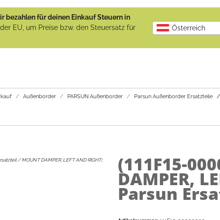
r bezahlen für deinen Einkauf Steuern in
b der EU, um Preise bzw. den Steuersatz für
Österreich
kauf
Außenborder
PARSUN Außenborder
Parsun Außenborder Ersatzteile
(111F15-00
Ersatzteil / MOUNT DAMPER, LEFT AND RIGHT
:
DAMPER, LE
Parsun Ersa