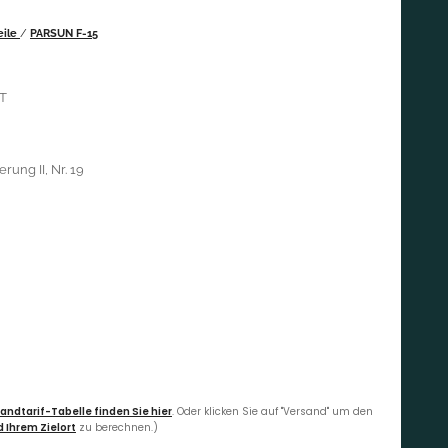
eile
/
PARSUN F-15
T
rung II, Nr. 19
andtarif-Tabelle finden Sie hier
. Oder klicken Sie auf "Versand" um den
 Ihrem Zielort
zu berechnen.)