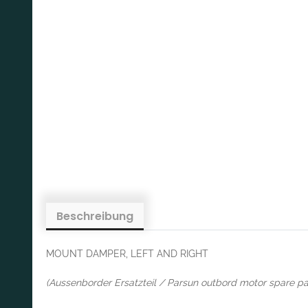
Beschreibung
MOUNT DAMPER, LEFT AND RIGHT
(Aussenborder Ersatzteil / Parsun outbord motor spare pa