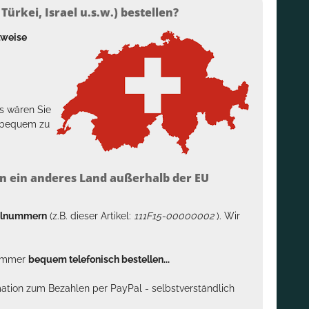
ürkei, Israel u.s.w.) bestellen?
lweise
s wären Sie
h bequem zu
n ein anderes Land außerhalb der EU
kelnummern
(z.B. dieser Artikel:
111F15-00000002
). Wir
n immer
bequem telefonisch bestellen...
rmation zum Bezahlen per PayPal - selbstverständlich