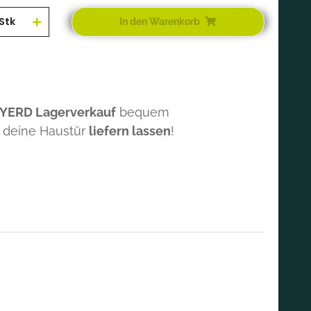
Stk
In den Warenkorb
 YERD Lagerverkauf
bequem
 deine Haustür
liefern lassen
!