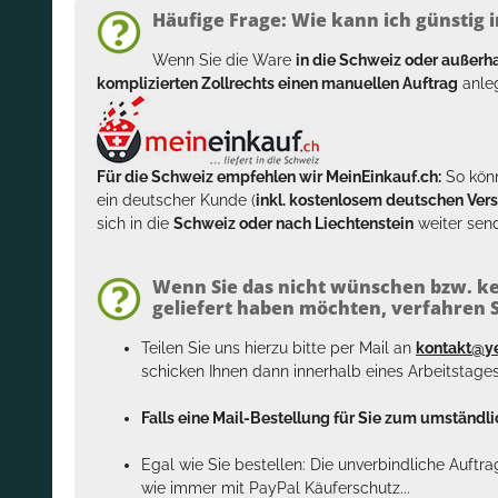
Häufige Frage: Wie kann ich günstig i
Wenn Sie die Ware
in die Schweiz oder außer
komplizierten Zollrechts einen manuellen Auftrag
anleg
Für die Schweiz empfehlen wir MeinEinkauf.ch:
So könn
ein deutscher Kunde (
inkl. kostenlosem deutschen Ver
sich in die
Schweiz oder nach Liechtenstein
weiter send
Wenn Sie das nicht wünschen bzw. ke
geliefert haben möchten, verfahren Si
Teilen Sie uns hierzu bitte per Mail an
kontakt@y
schicken Ihnen dann innerhalb eines Arbeitstage
Falls eine Mail-Bestellung für Sie zum umständlic
Egal wie Sie bestellen: Die unverbindliche Auftr
wie immer mit PayPal Käuferschutz...