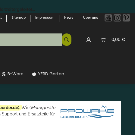
 weitergeleitet...
t
Sitemap
Impressum
News
Über uns
0,00 €
B-Ware
YERD Garten
border.de
):
Wir (
Motorgeräte
 Support und Ersatzteile für