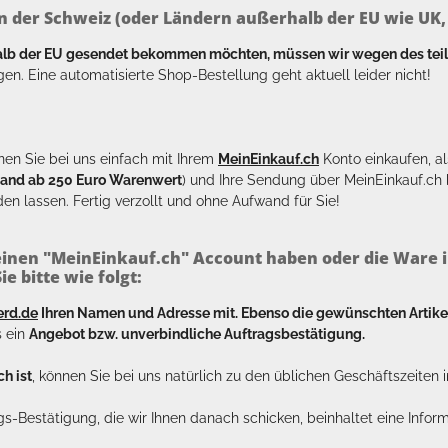
n der Schweiz (oder Ländern außerhalb der EU wie UK, T
halb der EU gesendet bekommen möchten, müssen wir wegen des tei
en. Eine automatisierte Shop-Bestellung geht aktuell leider nicht!
en Sie bei uns einfach mit Ihrem
MeinEinkauf.ch
Konto einkaufen, al
sand ab 250 Euro Warenwert
) und Ihre Sendung über MeinEinkauf.c
en lassen. Fertig verzollt und ohne Aufwand für Sie!
inen "MeinEinkauf.ch" Account haben oder die Ware i
e bitte wie folgt:
erd.de
Ihren Namen und Adresse mit. Ebenso die gewünschten Arti
s ein
Angebot bzw. unverbindliche Auftragsbestätigung.
h ist
, können Sie bei uns natürlich zu den üblichen Geschäftszeite
ags-Bestätigung, die wir Ihnen danach schicken, beinhaltet eine Info