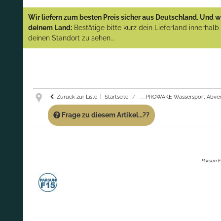
YAMAHA und PARSUN Außenborder
Wir liefern zum besten Preis sicher aus Deutschland. Und wi
(Abverkauf)!
deinem Land:
Bestätige bitte kurz dein Lieferland innerhal
deinen Standort zu sehen...
GARANTIE UND SERVICE:
Du erhältst über
diese Seite weiterhin Support für PROWAKE
Artikel!
Fragen?
Ruf uns für Fragen zu PROWAKE
Artikeln einfach an!
Zurück zur Liste
Startseite
__PROWAKE Wassersport Abver
Frage zu diesem Artikel...??
Parsun 