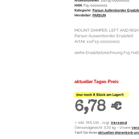
Artikelnummer:
111F15-00000002
HAN:
F15-00000002
Kategorie:
Parsun Außenborder Ersatzt
Hersteller:
PARSUN
MOUNT DAMPER, LEFT AND RIGH
Parsun Aussenborder Ersatzteil
Art.Nr. 111F15-00000002
siehe Ersatzteilzeichnung F15 Halte
aktueller Tages-Preis:
(nur noch 8 Stück am Lager!)
6,78 €
✓
inkl. 19% USt. , zzgl.
Versand
(Versandgewicht: 0,00 kg - Unsere
Vers
Tarif für Ihren
aktuellen Warenkorb und