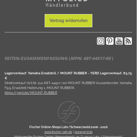
Vertrag widerrufen
SEITEN-ZUSAMMENFASSUNG (
MPN:
68T-44517-00
)
Lagerverkauf: Yamaha Ersatzteil / MOUNT RUBBER - YERD Lagerverkauf, 83,75
€
Direktverkauf (Art.Nr. 114-68T-44517-00) MOUNT RUBBER (Aussenborder, Yamaha
F9.9, Ersatzteil Halterung 1, MOUNT RUBBER).
https://yerd.de/MOUNT-RUBBER
Fischer Online-Shops Lahr/Schwarzwald 2008 -
2026
www.fischer-lahr.de
|
www.yerd.de
Motorgeräte Fischer GmbH; Weingartenstr. 79; D-77933 Lahr / Schwarzwald;