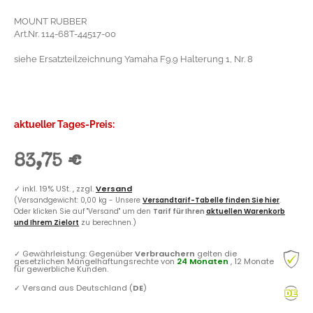
MOUNT RUBBER
Art.Nr. 114-68T-44517-00
siehe Ersatzteilzeichnung Yamaha F9.9 Halterung 1, Nr. 8
aktueller Tages-Preis:
83,75 €
✓
inkl. 19% USt. , zzgl.
Versand
(Versandgewicht: 0,00 kg - Unsere
Versandtarif-Tabelle finden Sie hier
.
Oder klicken Sie auf "Versand" um den
Tarif für Ihren
aktuellen Warenkorb
und Ihrem Zielort
zu berechnen.)
✓
Gewährleistung: Gegenüber
Verbrauchern
gelten die
gesetzlichen Mängelhaftungsrechte von
24 Monaten
, 12 Monate
für gewerbliche Kunden.
✓
Versand aus Deutschland (
DE
)