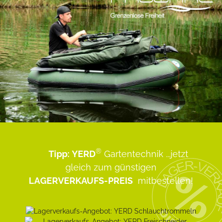
®
Tipp:
YERD
Gartentechnik
...jetzt
gleich zum günstigen
LAGERVERKAUFS-PREIS
mitbestellen!