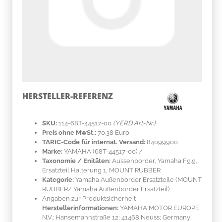
HERSTELLER-REFERENZ
SKU:
114-68T-44517-00
(YERD Art-Nr.)
Preis ohne MwSt.:
70.38 Euro
TARIC-Code für internat. Versand:
84099900
Marke:
YAMAHA
(68T-44517-00)
/
Taxonomie / Enitäten:
Aussenborder, Yamaha F9.9,
Ersatzteil Halterung 1, MOUNT RUBBER
Kategorie:
Yamaha Außenborder Ersatzteile (MOUNT
RUBBER/ Yamaha Außenborder Ersatzteil)
Angaben zur Produktsicherheit
Herstellerinformationen:
YAMAHA MOTOR EUROPE
N.V.; Hansemannstraße 12; 41468 Neuss; Germany;