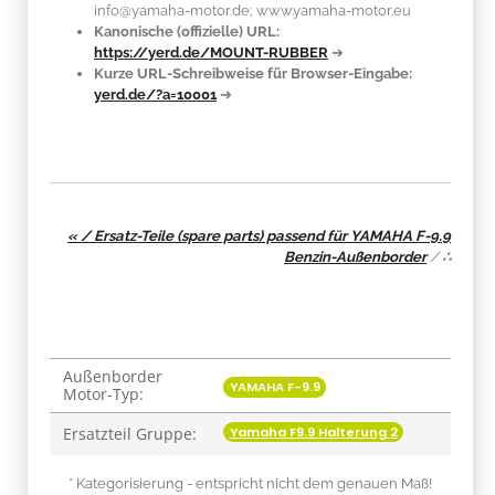
info@yamaha-motor.de; www.yamaha-motor.eu
Kanonische (offizielle) URL:
https://yerd.de/MOUNT-RUBBER
➔
Kurze URL-Schreibweise für Browser-Eingabe:
yerd.de/?a=10001
➔
« / Ersatz-Teile (spare parts) passend für YAMAHA F-9.9
Benzin-Außenborder
/
∴
Außenborder
Produkteigenschaft
Wert
YAMAHA F-9.9
Motor-Typ:
Yamaha F9.9 Halterung 2
Ersatzteil Gruppe:
* Kategorisierung - entspricht nicht dem genauen Maß!