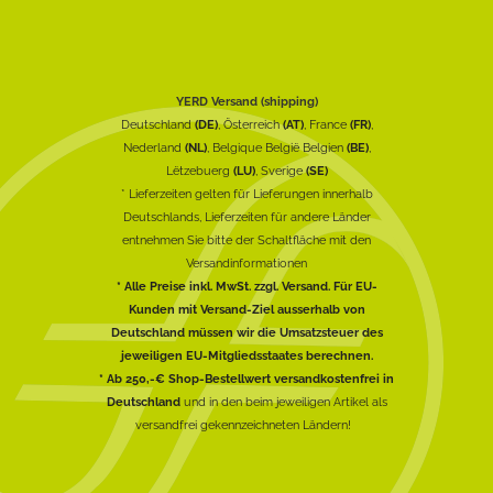
YERD Versand (shipping)
Deutschland
(DE)
, Österreich
(AT)
, France
(FR)
,
Nederland
(NL)
, Belgique België Belgien
(BE)
,
Lëtzebuerg
(LU)
, Sverige
(SE)
* Lieferzeiten gelten für Lieferungen innerhalb
Deutschlands, Lieferzeiten für andere Länder
entnehmen Sie bitte der Schaltfläche mit den
Versandinformationen
* Alle Preise inkl. MwSt. zzgl. Versand. Für EU-
Kunden mit Versand-Ziel ausserhalb von
Deutschland müssen wir die Umsatzsteuer des
jeweiligen EU-Mitgliedsstaates berechnen.
* Ab 250,-€ Shop-Bestellwert versandkostenfrei in
Deutschland
und in den beim jeweiligen Artikel als
versandfrei gekennzeichneten Ländern!