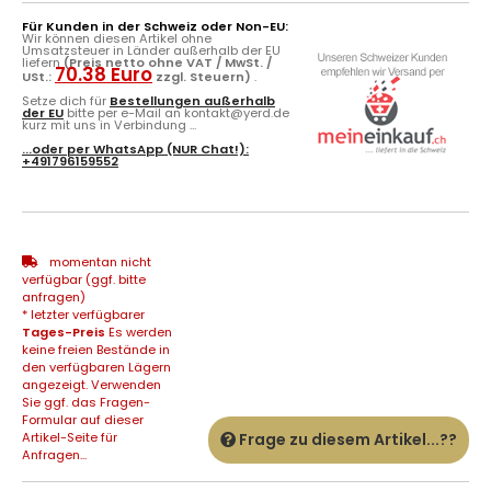
Für Kunden in der Schweiz oder Non-EU:
Wir können diesen Artikel ohne
Umsatzsteuer in Länder außerhalb der EU
liefern
(Preis netto ohne VAT / MwSt. /
70.38 Euro
USt.:
zzgl. Steuern)
.
Setze dich für
Bestellungen außerhalb
der EU
bitte per e-Mail an kontakt@yerd.de
kurz mit uns in Verbindung ...
...oder per
WhatsApp
(NUR Chat!):
+491796159552
momentan nicht
verfügbar (ggf. bitte
anfragen)
* letzter verfügbarer
Tages-Preis
Es werden
keine freien Bestände in
den verfügbaren Lägern
angezeigt. Verwenden
Sie ggf. das Fragen-
Formular auf dieser
Artikel-Seite für
Frage zu diesem Artikel...??
Anfragen...