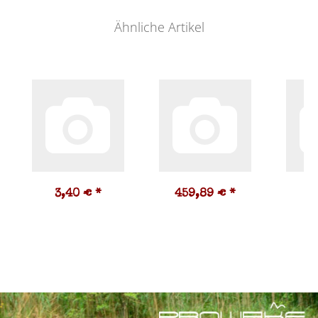
Ähnliche Artikel
3,40 €
*
459,89 €
*
1