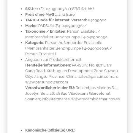
SKU:
111F4-04090003A
(YERD Art-Nr.)
Preis ohne MwSt.:
2.34 Euro
TARIC-Code für internat. Versand:
84099900
Marke:
PARSUN
(F4-04090003A)
/
Taxonomie / Enitäten:
Parsun Ersatzteil /
Membranhalter Benzinpumpe F4-04090003A
Kategorie:
Parsun Außenborder Ersatzteile
(Membranhalter Benzinpumpe F4-04090003A /
Parsun Ersatzteil)
Angaben zur Produktsicherheit
Herstellerinformationen:
PARSUN; No. 567 Lian
Gang Road; Xushuguan Development Zone Suzhou
City; Jiangsu Province; China; sales@parsun.com.cn;
www.parsunpower.com
Verantwortlicher in der EU:
Recambios Marinos S.L.;
Jocelyn Bell, 26; 08840 Viladecans (Barcelona);
Spanien; info@recmar.es; www.recambiosmarinos.es
Kanonische (offizielle) URL: