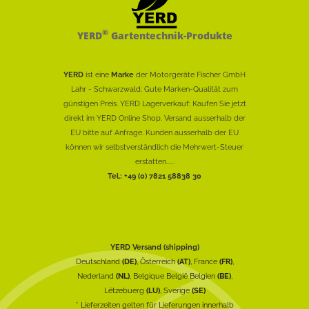
®
YERD
Gartentechnik-Produkte
YERD
ist eine
Marke
der Motorgeräte Fischer GmbH
Lahr - Schwarzwald: Gute Marken-Qualität zum
günstigen Preis. YERD Lagerverkauf: Kaufen Sie jetzt
direkt im YERD Online Shop. Versand ausserhalb der
EU bitte auf Anfrage. Kunden ausserhalb der EU
können wir selbstverständlich die Mehrwert-Steuer
erstatten......
Tel.: +49 (0) 7821 58838 30
YERD Versand (shipping)
Deutschland
(DE)
, Österreich
(AT)
, France
(FR)
,
Nederland
(NL)
, Belgique België Belgien
(BE)
,
Lëtzebuerg
(LU)
, Sverige
(SE)
* Lieferzeiten gelten für Lieferungen innerhalb