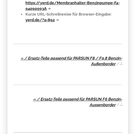
https://yerd.de/Membranhalter-Benzinpumpe-F4-
04090003A
➔
Kurze URL-Schreibweise für Browser-Eingabe:
yerd.de/?a=892
➔
« / Ersatz-Teile passend für PARSUN F8 / F9.8 Benzin-
Außenborder
/
∴
« / Ersatz-Teile passend für PARSUN F6 Benzin-
Aussenborder
/
∴