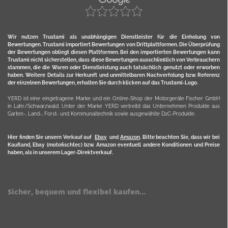
Wir nutzen Trustami als unabhängigen Dienstleister für die Einholung von
Bewertungen. Trustami importiert Bewertungen von Drittplattformen. Die Überprüfung
der Bewertungen obliegt diesen Plattformen. Bei den importierten Bewertungen kann
Trustami nicht sicherstellen, dass diese Bewertungen ausschließlich von Verbrauchern
stammen, die die Waren oder Dienstleistung auch tatsächlich genutzt oder erworben
haben. Weitere Details zur Herkunft und unmittelbaren Nachverfolung bzw. Referenz
der einzelnen Bewertungen, erhalten Sie durch klicken auf das Trustami-Logo.
YERD ist eine eingetragene Marke und ein Online-Shop der Motorgeräte Fischer GmbH
in Lahr/Schwarzwald. Unter der Marke YERD vertreibt das Unternehmen Produkte aus
Garten-, Land-, Forst- und Kommunaltechnik sowie ausgewählte D2C-Produkte.
Hier finden Sie unsern Verkauf auf
Ebay
und
Amazon
. Bitte beachten Sie, dass wir bei
Kaufland, Ebay (motofischtec) bzw. Amazon eventuell andere Konditionen und Preise
haben, als in unserem Lager-Direktverkauf.
Sicher, bequem und flexibel kaufen...