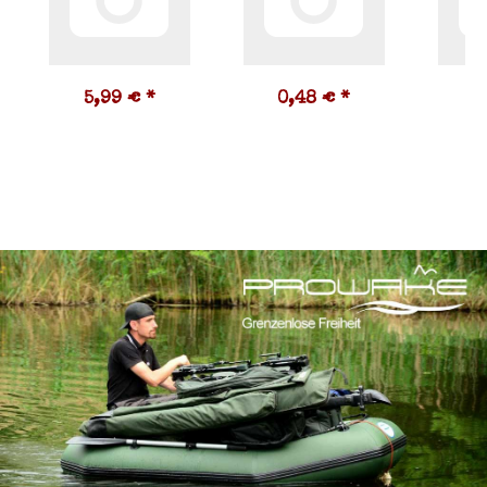
5,99 €
*
0,48 €
*
6