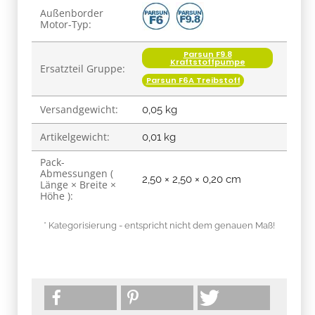
Produkteigenschaft
Wert
Außenborder
Motor-Typ:
Parsun F9.8
Kraftstoffpumpe
Ersatzteil Gruppe:
Parsun F6A Treibstoff
Versandgewicht:
0,05 kg
Artikelgewicht:
0,01
kg
Pack-
Abmessungen (
2,50 × 2,50 × 0,20 cm
Länge × Breite ×
Höhe ):
* Kategorisierung - entspricht nicht dem genauen Maß!