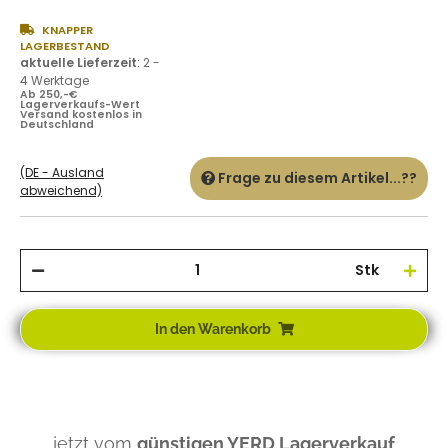
KNAPPER
LAGERBESTAND
aktuelle Lieferzeit
:
2 -
4 Werktage
Ab 250,-€
Lagerverkaufs-Wert
Versand kostenlos in
Deutschland
(DE - Ausland
Frage zu diesem Artikel...??
abweichend)
Stk
In den Warenkorb
... jetzt vom
günstigen YERD Lagerverkauf