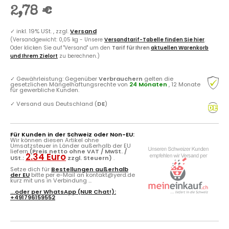
2,78 €
✓
inkl. 19% USt. , zzgl.
Versand
(Versandgewicht: 0,05 kg - Unsere
Versandtarif-Tabelle finden Sie hier
.
Oder klicken Sie auf "Versand" um den
Tarif für Ihren
aktuellen Warenkorb
und Ihrem Zielort
zu berechnen.)
✓
Gewährleistung: Gegenüber
Verbrauchern
gelten die
gesetzlichen Mängelhaftungsrechte von
24 Monaten
, 12 Monate
für gewerbliche Kunden.
✓
Versand aus Deutschland (
DE
)
Für Kunden in der Schweiz oder Non-EU:
Wir können diesen Artikel ohne
Umsatzsteuer in Länder außerhalb der EU
liefern
(Preis netto ohne VAT / MwSt. /
2.34 Euro
USt.:
zzgl. Steuern)
.
Setze dich für
Bestellungen außerhalb
der EU
bitte per e-Mail an kontakt@yerd.de
kurz mit uns in Verbindung ...
...oder per
WhatsApp
(NUR Chat!):
+491796159552