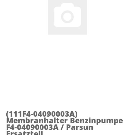
(111F4-04090003A)
Membranhalter Benzinpumpe
F4-04090003A / Parsun
Ersatzteil