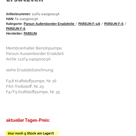
Artikelnummer:
111F4-04090003A
HAN:
F4-04090003A
Kategorie:
Parsun Außenborder Ersatzteile
/
PARSUN F-9.8
/
PARSUN F-6
/
PARSUN F-6
Hersteller:
PARSUN
Membranhalter Benzinpumpe
Parsun Aussenborder Ersatzteil
Art.Nr. 111F4-04090003A
siehe Ersatzteilzeichnung:
F9.8 Kraftstoffpumpe, Nr. 16
F6A Treibstoff, Nr. 25
F4/F5 Kraftstoffpumpe, Nr. 35
aktueller Tages-Preis:
(nur noch 5 Stück am Lager!)