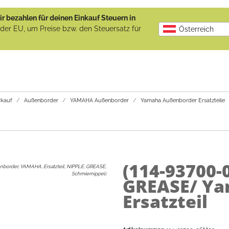
r bezahlen für deinen Einkauf Steuern in
b der EU, um Preise bzw. den Steuersatz für
Österreich
kauf
Außenborder
YAMAHA Außenborder
Yamaha Außenborder Ersatzteile
(114-93700
nborder, YAMAHA, Ersatzteil, NIPPLE, GREASE,
Schmiernippel
:
GREASE/ Y
Ersatzteil