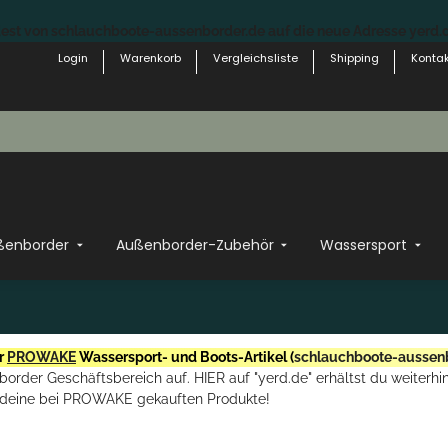
st von schlauchboote-aussenborder.de auf die neue Adresse yerd.de
Login
Warenkorb
Vergleichsliste
Shipping
Kontak
ßenborder
Außenborder-Zubehör
Wassersport
r
PROWAKE
Wassersport- und Boots-Artikel (
schlauchboote-aussen
rder Geschäftsbereich auf. HIER auf "yerd.de" erhältst du weiterhin
deine bei PROWAKE gekauften Produkte!