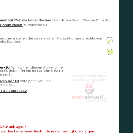
andtarif-Tabelle finden Sie hier
. Oder klicken Sie auf "Versand" um den
 Ihrem Zielort
zu berechnen.)
rauchern
gelten die gesetzlichen Mängelhaftungsrechte von
liche Kunden.
on-EU:
Wir können diesen Artikel ohne
r EU liefern
(Preis netto ohne VAT /
euern)
.
alb der EU
bitte per e-Mail an
ndung ...
:
+491796159552
bitte anfragen)
 werden keine freien Bestände in den verfügbaren Lägern