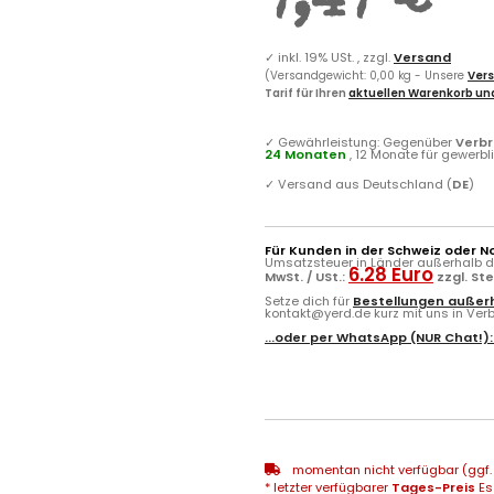
7,47 €
✓
inkl. 19% USt. , zzgl.
Versand
(Versandgewicht: 0,00 kg - Unsere
Vers
Tarif für Ihren
aktuellen Warenkorb und
✓
Gewährleistung: Gegenüber
Verb
24 Monaten
, 12 Monate für gewerb
✓
Versand aus Deutschland (
DE
)
Für Kunden in der Schweiz oder N
Umsatzsteuer in Länder außerhalb de
6.28 Euro
MwSt. / USt.:
zzgl. St
Setze dich für
Bestellungen außerh
kontakt@yerd.de kurz mit uns in Verbi
...oder per
WhatsApp
(NUR Chat!)
momentan nicht verfügbar (ggf. 
* letzter verfügbarer
Tages-Preis
Es