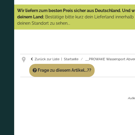
YAMAHA und PARSUN Außenborder
Wir liefern zum besten Preis sicher aus Deutschland. Und wi
(Abverkauf)!
deinem Land:
Bestätige bitte kurz dein Lieferland innerhal
deinen Standort zu sehen...
GARANTIE UND SERVICE:
Du erhältst über
diese Seite weiterhin Support für PROWAKE
Artikel!
Fragen?
Ruf uns für Fragen zu PROWAKE
Artikeln einfach an!
Zurück zur Liste
Startseite
__PROWAKE Wassersport Abver
Frage zu diesem Artikel...??
Auße