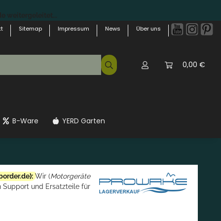
 weitergeleitet...
t
Sitemap
Impressum
News
Über uns
0,00 €
B-Ware
YERD Garten
border.de
):
Wir (
Motorgeräte
 Support und Ersatzteile für