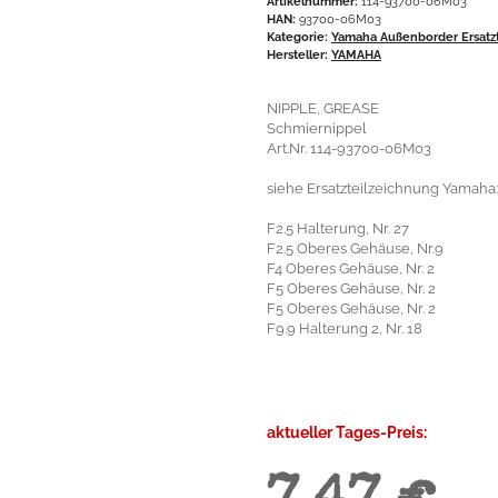
Artikelnummer:
114-93700-06M03
HAN:
93700-06M03
Kategorie:
Yamaha Außenborder Ersatzt
Hersteller:
YAMAHA
NIPPLE, GREASE
Schmiernippel
Art.Nr. 114-93700-06M03
siehe Ersatzteilzeichnung Yamaha:
F2.5 Halterung, Nr. 27
F2.5 Oberes Gehäuse, Nr.9
F4 Oberes Gehäuse, Nr. 2
F5 Oberes Gehäuse, Nr. 2
F5 Oberes Gehäuse, Nr. 2
F9.9 Halterung 2, Nr. 18
aktueller Tages-Preis: