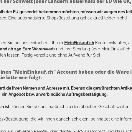
n der Schweiz (oder Ländern außerhalb der EU wie UK, T
halb der EU gesendet bekommen möchten, müssen wir wegen des tei
en. Eine automatisierte Shop-Bestellung geht aktuell leider nicht!
en Sie bei uns einfach mit Ihrem
MeinEinkauf.ch
Konto einkaufen, al
sand ab 250 Euro Warenwert
) und Ihre Sendung über MeinEinkauf.c
en lassen. Fertig verzollt und ohne Aufwand für Sie!
inen "MeinEinkauf.ch" Account haben oder die Ware i
e bitte wie folgt:
erd.de
Ihren Namen und Adresse mit. Ebenso die gewünschten Arti
s ein
Angebot bzw. unverbindliche Auftragsbestätigung.
h ist
, können Sie bei uns natürlich zu den üblichen Geschäftszeite
ags-Bestätigung, die wir Ihnen danach schicken, beinhaltet eine Info
lung als Zahlarten PayPal, Kreditkarte, SEPA-Lastschrift und klassi