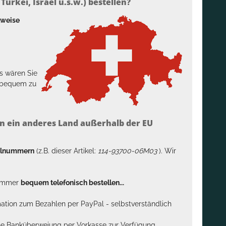
ürkei, Israel u.s.w.) bestellen?
lweise
s wären Sie
h bequem zu
n ein anderes Land außerhalb der EU
kelnummern
(z.B. dieser Artikel:
114-93700-06M03
). Wir
n immer
bequem telefonisch bestellen...
rmation zum Bezahlen per PayPal - selbstverständlich
sche Banküberweiung per Vorkasse zur Verfügung .