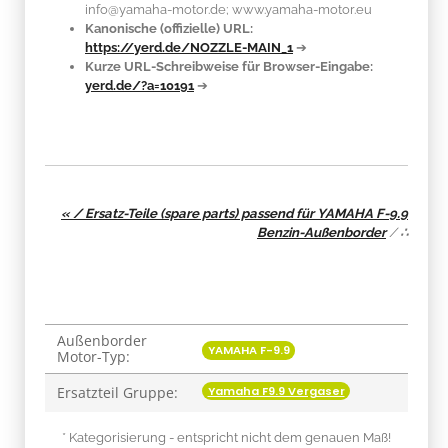
info@yamaha-motor.de; www.yamaha-motor.eu
Kanonische (offizielle) URL:
https://yerd.de/NOZZLE-MAIN_1
➔
Kurze URL-Schreibweise für Browser-Eingabe:
yerd.de/?a=10191
➔
« / Ersatz-Teile (spare parts) passend für YAMAHA F-9.9
Benzin-Außenborder
/
∴
Außenborder
Produkteigenschaft
Wert
YAMAHA F-9.9
Motor-Typ:
Yamaha F9.9 Vergaser
Ersatzteil Gruppe:
* Kategorisierung - entspricht nicht dem genauen Maß!