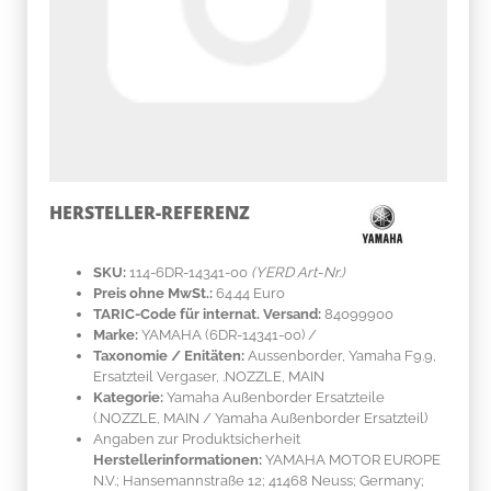
HERSTELLER-REFERENZ
SKU:
114-6DR-14341-00
(YERD Art-Nr.)
Preis ohne MwSt.:
64.44 Euro
TARIC-Code für internat. Versand:
84099900
Marke:
YAMAHA
(6DR-14341-00)
/
Taxonomie / Enitäten:
Aussenborder, Yamaha F9.9,
Ersatzteil Vergaser, .NOZZLE, MAIN
Kategorie:
Yamaha Außenborder Ersatzteile
(.NOZZLE, MAIN / Yamaha Außenborder Ersatzteil)
Angaben zur Produktsicherheit
Herstellerinformationen:
YAMAHA MOTOR EUROPE
N.V.; Hansemannstraße 12; 41468 Neuss; Germany;