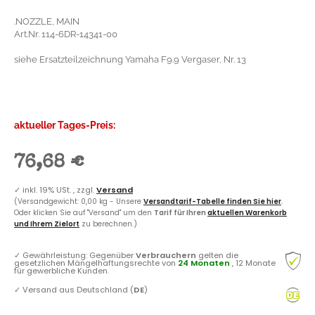
.NOZZLE, MAIN
Art.Nr. 114-6DR-14341-00
siehe Ersatzteilzeichnung Yamaha F9.9 Vergaser, Nr. 13
aktueller Tages-Preis:
76,68 €
✓
inkl. 19% USt. , zzgl.
Versand
(Versandgewicht: 0,00 kg - Unsere
Versandtarif-Tabelle finden Sie hier
.
Oder klicken Sie auf "Versand" um den
Tarif für Ihren
aktuellen Warenkorb
und Ihrem Zielort
zu berechnen.)
✓
Gewährleistung: Gegenüber
Verbrauchern
gelten die
gesetzlichen Mängelhaftungsrechte von
24 Monaten
, 12 Monate
für gewerbliche Kunden.
✓
Versand aus Deutschland (
DE
)