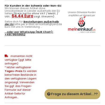
Für Kunden in der Schweiz oder Non-EU:
Wir können diesen Artikel ohne
Umsatzsteuer in Länder außerhalb der EU
liefern
(Preis netto ohne VAT / MwSt. /
64.44 Euro
USt.:
zzgl. Steuern)
.
Setze dich für
Bestellungen außerhalb
der EU
bitte per e-Mail an kontakt@yerd.de
kurz mit uns in Verbindung ...
...oder per
WhatsApp
(NUR Chat!):
+491796159552
momentan nicht
verfügbar (ggf. bitte
anfragen)
* letzter verfügbarer
Tages-Preis
Es werden
keine freien Bestände in
den verfügbaren Lägern
angezeigt. Verwenden
Sie ggf. das Fragen-
Formular auf dieser
Artikel-Seite für
Frage zu diesem Artikel...??
Anfragen...