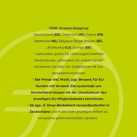
YERD Versand (shipping)
Deutschland
(DE)
, Österreich
(AT)
, France
(FR)
,
Nederland
(NL)
, Belgique België Belgien
(BE)
,
Lëtzebuerg
(LU)
, Sverige
(SE)
* Lieferzeiten gelten für Lieferungen innerhalb
Deutschlands, Lieferzeiten für andere Länder
entnehmen Sie bitte der Schaltfläche mit den
Versandinformationen
* Alle Preise inkl. MwSt. zzgl. Versand. Für EU-
Kunden mit Versand-Ziel ausserhalb von
Deutschland müssen wir die Umsatzsteuer des
jeweiligen EU-Mitgliedsstaates berechnen.
* Ab 250,-€ Shop-Bestellwert versandkostenfrei in
Deutschland
und in den beim jeweiligen Artikel als
versandfrei gekennzeichneten Ländern!