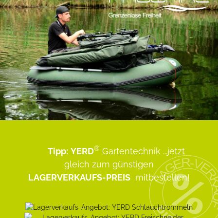
®
Tipp:
YERD
Gartentechnik
...jetzt
gleich zum günstigen
LAGERVERKAUFS-PREIS
mitbestellen!