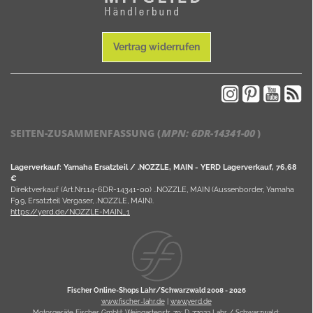
Vertrag widerrufen
SEITEN-ZUSAMMENFASSUNG (
MPN:
6DR-14341-00
)
Lagerverkauf: Yamaha Ersatzteil / .NOZZLE, MAIN - YERD Lagerverkauf, 76,68
€
Direktverkauf (Art.Nr114-6DR-14341-00) ..NOZZLE, MAIN (Aussenborder, Yamaha
F9.9, Ersatzteil Vergaser, .NOZZLE, MAIN).
https://yerd.de/NOZZLE-MAIN_1
Fischer Online-Shops Lahr/Schwarzwald 2008 -
2026
www.fischer-lahr.de
|
www.yerd.de
Motorgeräte Fischer GmbH; Weingartenstr. 79; D-77933 Lahr / Schwarzwald;