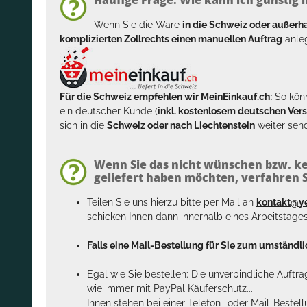
Wenn Sie die Ware
in die Schweiz oder außer
komplizierten Zollrechts einen manuellen Auftrag
anleg
Für die Schweiz empfehlen wir MeinEinkauf.ch:
So könn
ein deutscher Kunde (
inkl. kostenlosem deutschen Ver
sich in die
Schweiz oder nach Liechtenstein
weiter send
Wenn Sie das nicht wünschen bzw. ke
geliefert haben möchten, verfahren Si
Teilen Sie uns hierzu bitte per Mail an
kontakt@y
schicken Ihnen dann innerhalb eines Arbeitstage
Falls eine Mail-Bestellung für Sie zum umständlic
Egal wie Sie bestellen: Die unverbindliche Auftr
wie immer mit PayPal Käuferschutz...
Ihnen stehen bei einer Telefon- oder Mail-Bestel