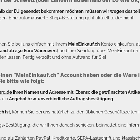
halb der EU gesendet bekommen möchten, müssen wir wegen des tei
en. Eine automatisierte Shop-Bestellung geht aktuell leider nicht!
en Sie bei uns einfach mit Ihrem
MeinEinkauf.ch
Konto einkaufen, al
sand ab 250 Euro Warenwert
) und Ihre Sendung über MeinEinkauf.c
en lassen. Fertig verzollt und ohne Aufwand für Sie!
inen "MeinEinkauf.ch" Account haben oder die Ware i
e bitte wie folgt:
erd.de
Ihren Namen und Adresse mit. Ebenso die gewünschten Arti
s ein
Angebot bzw. unverbindliche Auftragsbestätigung.
h ist
, können Sie bei uns natürlich zu den üblichen Geschäftszeite
ags-Bestätigung, die wir Ihnen danach schicken, beinhaltet eine Info
lung als Zahlarten PayPal, Kreditkarte, SEPA-Lastschrift und klassi