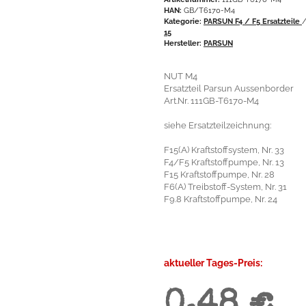
HAN:
GB/T6170-M4
Kategorie:
PARSUN F4 / F5 Ersatzteile
15
Hersteller:
PARSUN
NUT M4
Ersatzteil Parsun Aussenborder
Art.Nr. 111GB-T6170-M4
siehe Ersatzteilzeichnung:
F15(A) Kraftstoffsystem, Nr. 33
F4/F5 Kraftstoffpumpe, Nr. 13
F15 Kraftstoffpumpe, Nr. 28
F6(A) Treibstoff-System, Nr. 31
F9.8 Kraftstoffpumpe, Nr. 24
aktueller Tages-Preis: