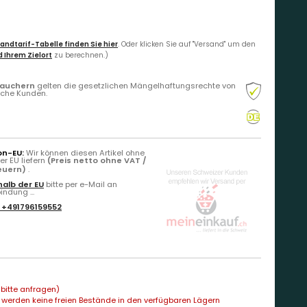
andtarif-Tabelle finden Sie hier
. Oder klicken Sie auf "Versand" um den
 Ihrem Zielort
zu berechnen.)
rauchern
gelten die gesetzlichen Mängelhaftungsrechte von
liche Kunden.
on-EU:
Wir können diesen Artikel ohne
r EU liefern
(Preis netto ohne VAT /
teuern)
.
alb der EU
bitte per e-Mail an
ndung ...
:
+491796159552
bitte anfragen)
 werden keine freien Bestände in den verfügbaren Lägern