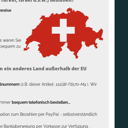
lweise
s wären Sie
h bequem zu
n ein anderes Land außerhalb der EU
kelnummern
(z.B. dieser Artikel:
111GB-T6170-M4
). Wir
n immer
bequem telefonisch bestellen...
rmation zum Bezahlen per PayPal - selbstverständlich
sche Banküberweiung per Vorkasse zur Verfügung .