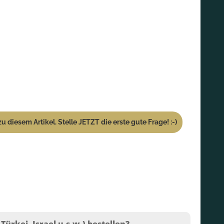
u diesem Artikel. Stelle JETZT die erste gute Frage! :-)
ürkei, Israel u.s.w.) bestellen?