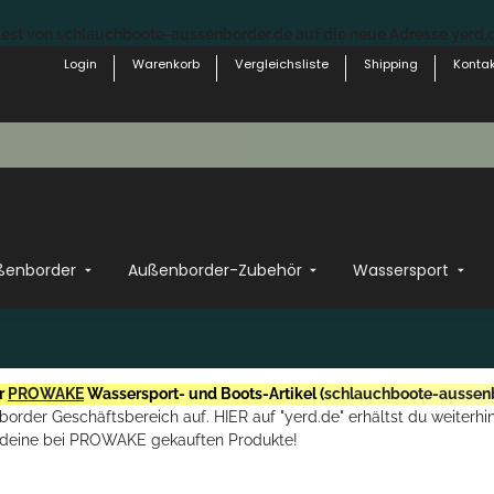
st von schlauchboote-aussenborder.de auf die neue Adresse yerd.de
Login
Warenkorb
Vergleichsliste
Shipping
Kontak
ßenborder
Außenborder-Zubehör
Wassersport
r
PROWAKE
Wassersport- und Boots-Artikel (
schlauchboote-aussen
rder Geschäftsbereich auf. HIER auf "yerd.de" erhältst du weiterhin
deine bei PROWAKE gekauften Produkte!