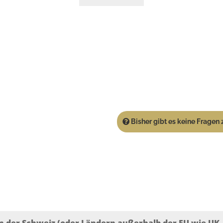
Bisher gibt es keine Fragen z
n der Schweiz (oder Ländern außerhalb der EU wie UK, T