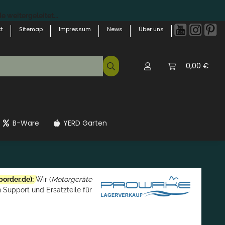
 weitergeleitet...
t
Sitemap
Impressum
News
Über uns
0,00 €
B-Ware
YERD Garten
border.de
):
Wir (
Motorgeräte
 Support und Ersatzteile für