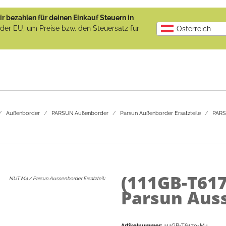
r bezahlen für deinen Einkauf Steuern in
b der EU, um Preise bzw. den Steuersatz für
Österreich
Außenborder
PARSUN Außenborder
Parsun Außenborder Ersatzteile
PARSU
(111GB-T61
NUT M4 / Parsun Aussenborder Ersatzteil
:
Parsun Auss
Artikelnummer:
111GB-T6170-M4