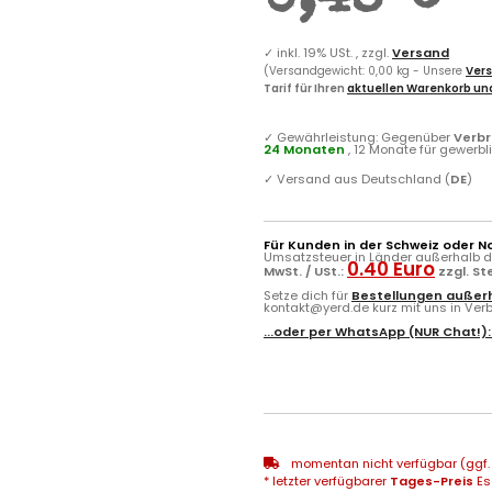
0,48 €
✓
inkl. 19% USt. , zzgl.
Versand
(Versandgewicht: 0,00 kg - Unsere
Vers
Tarif für Ihren
aktuellen Warenkorb und
✓
Gewährleistung: Gegenüber
Verb
24 Monaten
, 12 Monate für gewerb
✓
Versand aus Deutschland (
DE
)
Für Kunden in der Schweiz oder N
Umsatzsteuer in Länder außerhalb de
0.40 Euro
MwSt. / USt.:
zzgl. S
Setze dich für
Bestellungen außerh
kontakt@yerd.de kurz mit uns in Verbi
...oder per
WhatsApp
(NUR Chat!)
momentan nicht verfügbar (ggf. 
* letzter verfügbarer
Tages-Preis
Es