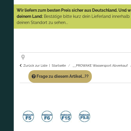
YAMAHA und PARSUN Außenborder
Wir liefern zum besten Preis sicher aus Deutschland. Und wi
(Abverkauf)!
deinem Land:
Bestätige bitte kurz dein Lieferland innerhal
deinen Standort zu sehen...
GARANTIE UND SERVICE:
Du erhältst über
diese Seite weiterhin Support für PROWAKE
Artikel!
Fragen?
Ruf uns für Fragen zu PROWAKE
Artikeln einfach an!
Zurück zur Liste
Startseite
__PROWAKE Wassersport Abverkauf
Frage zu diesem Artikel...??