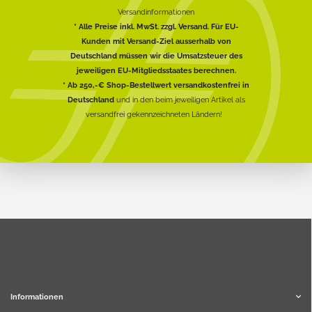
Versandinformationen
* Alle Preise inkl. MwSt. zzgl. Versand. Für EU-
Kunden mit Versand-Ziel ausserhalb von
Deutschland müssen wir die Umsatzsteuer des
jeweiligen EU-Mitgliedsstaates berechnen.
* Ab 250,-€ Shop-Bestellwert versandkostenfrei in
Deutschland
und in den beim jeweiligen Artikel als
versandfrei gekennzeichneten Ländern!
Informationen