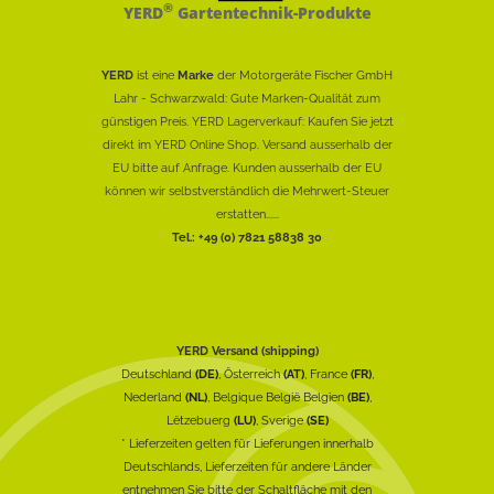
®
YERD
Gartentechnik-Produkte
YERD
ist eine
Marke
der Motorgeräte Fischer GmbH
Lahr - Schwarzwald: Gute Marken-Qualität zum
günstigen Preis. YERD Lagerverkauf: Kaufen Sie jetzt
direkt im YERD Online Shop. Versand ausserhalb der
EU bitte auf Anfrage. Kunden ausserhalb der EU
können wir selbstverständlich die Mehrwert-Steuer
erstatten......
Tel.: +49 (0) 7821 58838 30
YERD Versand (shipping)
Deutschland
(DE)
, Österreich
(AT)
, France
(FR)
,
Nederland
(NL)
, Belgique België Belgien
(BE)
,
Lëtzebuerg
(LU)
, Sverige
(SE)
* Lieferzeiten gelten für Lieferungen innerhalb
Deutschlands, Lieferzeiten für andere Länder
entnehmen Sie bitte der Schaltfläche mit den