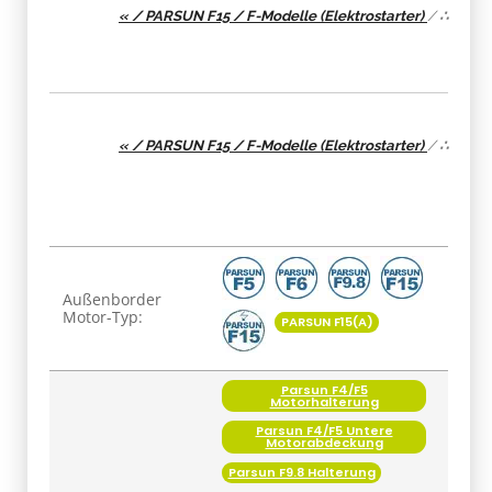
« / PARSUN F15 / F-Modelle (Elektrostarter)
/
∴
« / PARSUN F15 / F-Modelle (Elektrostarter)
/
∴
Produkteigenschaft
Wert
Außenborder
Motor-Typ:
PARSUN F15(A)
Parsun F4/F5
Motorhalterung
Parsun F4/F5 Untere
Motorabdeckung
Parsun F9.8 Halterung