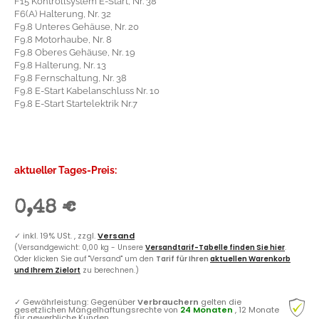
F15 Kontrollsystem E-Start, Nr. 38
F6(A) Halterung, Nr. 32
F9.8 Unteres Gehäuse, Nr. 20
F9.8 Motorhaube, Nr. 8
F9.8 Oberes Gehäuse, Nr. 19
F9.8 Halterung, Nr. 13
F9.8 Fernschaltung, Nr. 38
F9.8 E-Start Kabelanschluss Nr. 10
F9.8 E-Start Startelektrik Nr.7
aktueller Tages-Preis:
0,48 €
✓
inkl. 19% USt. , zzgl.
Versand
(Versandgewicht: 0,00 kg - Unsere
Versandtarif-Tabelle finden Sie hier
.
Oder klicken Sie auf "Versand" um den
Tarif für Ihren
aktuellen Warenkorb
und Ihrem Zielort
zu berechnen.)
✓
Gewährleistung: Gegenüber
Verbrauchern
gelten die
gesetzlichen Mängelhaftungsrechte von
24 Monaten
, 12 Monate
für gewerbliche Kunden.