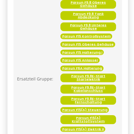
Parsun F9.8 Oberes
Gehäuse
Parsun F9.8 Tank
Abdeckung
Parsun F9.8 Unteres
Gehäuse
Parsun F15 Kontrollsystem
Parsun F15 Oberes Gehäuse
Parsun F15 Halterung I
Parsun F15 Anlasser
Parsun F6A Halterung
Parsun F9.8E-Start
Ersatzteil Gruppe:
Startelektrik
Parsun F9.8E-Start
Kabelanschluss
Parsun F9.8E-Start
Fernschaltung
Parsun F15(A) Steuerung
Parsun F15(A)
Kraftstoffsystem
Parsun F15(A) Elektrik II