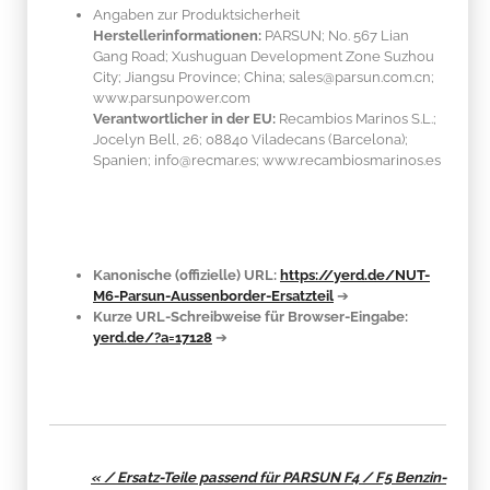
Angaben zur Produktsicherheit
Herstellerinformationen:
PARSUN; No. 567 Lian
Gang Road; Xushuguan Development Zone Suzhou
City; Jiangsu Province; China; sales@parsun.com.cn;
www.parsunpower.com
Verantwortlicher in der EU:
Recambios Marinos S.L.;
Jocelyn Bell, 26; 08840 Viladecans (Barcelona);
Spanien; info@recmar.es; www.recambiosmarinos.es
Kanonische (offizielle) URL:
https://yerd.de/NUT-
M6-Parsun-Aussenborder-Ersatzteil
➔
Kurze URL-Schreibweise für Browser-Eingabe:
yerd.de/?a=17128
➔
« / Ersatz-Teile passend für PARSUN F4 / F5 Benzin-