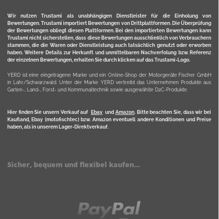
Wir nutzen Trustami als unabhängigen Dienstleister für die Einholung von
Bewertungen. Trustami importiert Bewertungen von Drittplattformen. Die Überprüfung
der Bewertungen obliegt diesen Plattformen. Bei den importierten Bewertungen kann
Trustami nicht sicherstellen, dass diese Bewertungen ausschließlich von Verbrauchern
stammen, die die Waren oder Dienstleistung auch tatsächlich genutzt oder erworben
haben. Weitere Details zur Herkunft und unmittelbaren Nachverfolung bzw. Referenz
der einzelnen Bewertungen, erhalten Sie durch klicken auf das Trustami-Logo.
YERD ist eine eingetragene Marke und ein Online-Shop der Motorgeräte Fischer GmbH
in Lahr/Schwarzwald. Unter der Marke YERD vertreibt das Unternehmen Produkte aus
Garten-, Land-, Forst- und Kommunaltechnik sowie ausgewählte D2C-Produkte.
Hier finden Sie unsern Verkauf auf
Ebay
und
Amazon
. Bitte beachten Sie, dass wir bei
Kaufland, Ebay (motofischtec) bzw. Amazon eventuell andere Konditionen und Preise
haben, als in unserem Lager-Direktverkauf.
Sicher, bequem und flexibel kaufen...