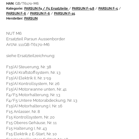
HAN:
GB/T6170-M6
Kategorie:
PARSUN F4 / F5 Ersatzteile
/
PARSUN F-9.8
/
PARSUN F-5
/
PARSUN F-6
/
PARSUN F-6
/
PARSUN F-15
Hersteller:
PARSUN
NUT M6
Ersatzteil Parsun Aussenborder
Art.Nr. 111GB-T6170-M6
siehe Ersatzteilzeichnung:
F15(A) Steuerung, Nr. 38
F15(A) Kraftstoffsystem, Nr. 13
F15(A) Elektrik II, Nr. 1+19
F15(A) Kontrollsystem, Nr. 26
F15(A) Motorwanne unten, Nr. 41
F4/F5 Motorhalterung, Nr. 13
F4/F5 Untere Motorabdeckung, Nr. 13
F15(A) Motorhalterung I, Nr. 16
F15 Anlasser, Nr. 8
F15 Kontrollsystem, Nr. 20
F15 Oberes Gehäuse, Nr. 11
F15 Halterung I, Nr. 43
F15 Elektrik 2 E-Start, Nr. 10