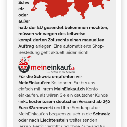
Schw
eiz
oder
außer
halb der EU gesendet bekommen möchten,
müssen wir wegen des teilweise
komplizierten Zollrechts einen manuellen
Auftrag
anlegen. Eine automatisierte Shop-
Bestellung geht aktuell leider nicht!
Für die Schweiz empfehlen wir
MeinEinkauf.ch:
So können Sie bei uns
einfach mit Ihrem
MeinEinkauf.ch
Konto
einkaufen, als wären Sie ein deutscher Kunde
(
inkl. kostenlosem deutschen Versand ab 250
Euro Warenwert
) und Ihre Sendung über
MeinEinkauf.ch bequem zu sich in die
Schweiz
oder nach Liechtenstein
weiter senden
lassen. Fertig verzollt und ohne Aufwand für