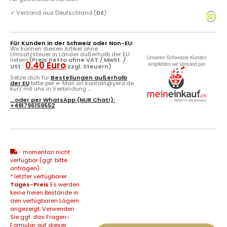
✓
Versand aus Deutschland (
DE
)
Für Kunden in der Schweiz oder Non-EU:
Wir können diesen Artikel ohne
Umsatzsteuer in Länder außerhalb der EU
liefern
(Preis netto ohne VAT / MwSt. /
0.40 Euro
USt.:
zzgl. Steuern)
.
Setze dich für
Bestellungen außerhalb
der EU
bitte per e-Mail an kontakt@yerd.de
kurz mit uns in Verbindung ...
...oder per
WhatsApp
(NUR Chat!):
+491796159552
momentan nicht
verfügbar (ggf. bitte
anfragen)
* letzter verfügbarer
Tages-Preis
Es werden
keine freien Bestände in
den verfügbaren Lägern
angezeigt. Verwenden
Sie ggf. das Fragen-
Formular auf dieser