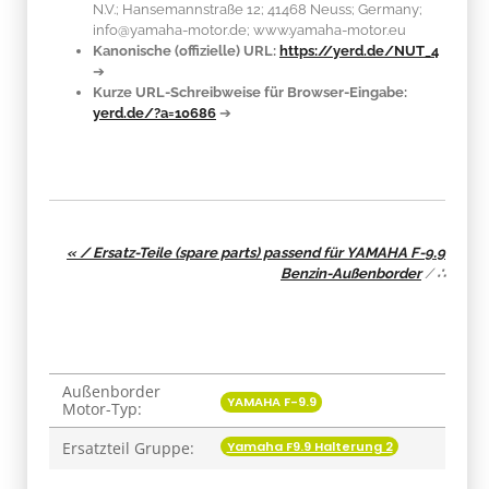
N.V.; Hansemannstraße 12; 41468 Neuss; Germany;
info@yamaha-motor.de; www.yamaha-motor.eu
Kanonische (offizielle) URL:
https://yerd.de/NUT_4
➔
Kurze URL-Schreibweise für Browser-Eingabe:
yerd.de/?a=10686
➔
« / Ersatz-Teile (spare parts) passend für YAMAHA F-9.9
Benzin-Außenborder
/
∴
Außenborder
Produkteigenschaft
Wert
YAMAHA F-9.9
Motor-Typ:
Yamaha F9.9 Halterung 2
Ersatzteil Gruppe: