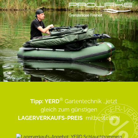
®
Tipp:
YERD
Gartentechnik
...jetzt
gleich zum günstigen
LAGERVERKAUFS-PREIS
mitbestellen!