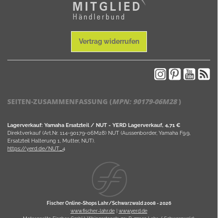
Vertrag widerrufen
SEITEN-ZUSAMMENFASSUNG (
MPN:
90179-06M28
)
Lagerverkauf: Yamaha Ersatzteil / NUT - YERD Lagerverkauf, 4,71 €
Direktverkauf (Art.Nr. 114-90179-06M28) NUT (Aussenborder, Yamaha F9.9,
Ersatzteil Halterung 1, Mutter, NUT).
https://yerd.de/NUT_4
Fischer Online-Shops Lahr/Schwarzwald 2008 -
2026
www.fischer-lahr.de
|
www.yerd.de