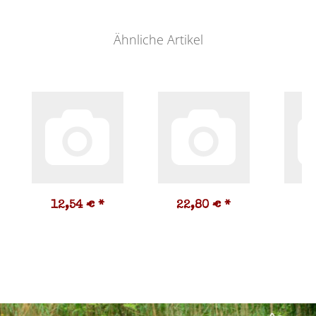
Ähnliche Artikel
12,54 €
*
22,80 €
*
2