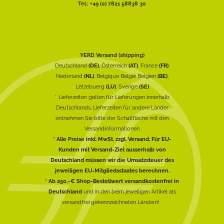
Tel.: +49 (0) 7821 58838 30
YERD Versand (shipping)
Deutschland
(DE)
, Österreich
(AT)
, France
(FR)
,
Nederland
(NL)
, Belgique België Belgien
(BE)
,
Lëtzebuerg
(LU)
, Sverige
(SE)
* Lieferzeiten gelten für Lieferungen innerhalb
Deutschlands, Lieferzeiten für andere Länder
entnehmen Sie bitte der Schaltfläche mit den
Versandinformationen
* Alle Preise inkl. MwSt. zzgl. Versand. Für EU-
Kunden mit Versand-Ziel ausserhalb von
Deutschland müssen wir die Umsatzsteuer des
jeweiligen EU-Mitgliedsstaates berechnen.
* Ab 250,-€ Shop-Bestellwert versandkostenfrei in
Deutschland
und in den beim jeweiligen Artikel als
versandfrei gekennzeichneten Ländern!