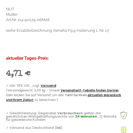
NUT
Mutter
Art.Nr. 114-90179-06M28
siehe Ersatzteilzeichnung Yamaha F9.9 Halterung 1, Nr. 17
aktueller Tages-Preis:
4,71 €
✓
inkl. 19% USt. , zzgl.
Versand
(Versandgewicht: 0,00 kg - Unsere
Versandtarif-Tabelle finden Sie hier
.
Oder klicken Sie auf "Versand" um den
Tarif für Ihren
aktuellen Warenkorb
und Ihrem Zielort
zu berechnen.)
✓
Gewährleistung: Gegenüber
Verbrauchern
gelten die
gesetzlichen Mängelhaftungsrechte von
24 Monaten
, 12 Monate
für gewerbliche Kunden.
✓
Versand aus Deutschland (
DE
)