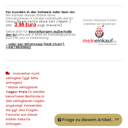
Für Kunden in der Schweiz oder Non-EU:
Wir können diesen Artikel ohne
Umsatzsteuer in Länder außerhalb der EU
liefern
(Preis netto ohne VAT / MwSt. /
3.96 Euro
USt.:
zzgl. Steuern)
.
Setze dich für
Bestellungen außerhalb
der EU
bitte per e-Mail an kontakt@yerd.de
kurz mit uns in Verbindung ...
...oder per
WhatsApp
(NUR Chat!):
+491796159552
momentan nicht
verfügbar (ggf. bitte
anfragen)
* letzter verfügbarer
Tages-Preis
Es werden
keine freien Bestände in
den verfügbaren Lägern
angezeigt. Verwenden
Sie ggf. das Fragen-
Formular auf dieser
Artikel-Seite für
Frage zu diesem Artikel...??
Anfragen...