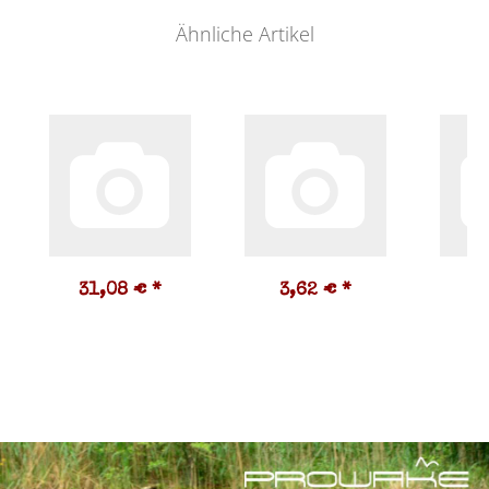
Ähnliche Artikel
31,08 €
*
3,62 €
*
3