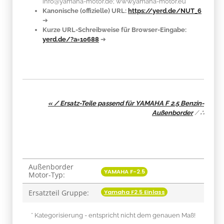
info@yamaha-motor.de; www.yamaha-motor.eu
Kanonische (offizielle) URL:
https://yerd.de/NUT_6
➔
Kurze URL-Schreibweise für Browser-Eingabe:
yerd.de/?a=10688
➔
« / Ersatz-Teile passend für YAMAHA F 2.5 Benzin-
Außenborder
/
∴
Außenborder
Produkteigenschaft
Wert
YAMAHA F-2.5
Motor-Typ:
Yamaha F2.5 Einlass
Ersatzteil Gruppe:
* Kategorisierung - entspricht nicht dem genauen Maß!