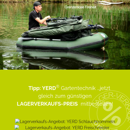
®
Tipp:
YERD
Gartentechnik
...jetzt
gleich zum günstigen
LAGERVERKAUFS-PREIS
mitbestellen!