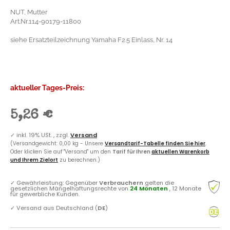
NUT, Mutter
Art.Nr.114-90179-11800
siehe Ersatzteilzeichnung Yamaha F2.5 Einlass, Nr. 14
aktueller Tages-Preis:
5,26 €
✓
inkl. 19% USt. , zzgl.
Versand
(Versandgewicht: 0,00 kg - Unsere
Versandtarif-Tabelle finden Sie hier
.
Oder klicken Sie auf "Versand" um den
Tarif für Ihren
aktuellen Warenkorb
und Ihrem Zielort
zu berechnen.)
✓
Gewährleistung: Gegenüber
Verbrauchern
gelten die
gesetzlichen Mängelhaftungsrechte von
24 Monaten
, 12 Monate
für gewerbliche Kunden.
✓
Versand aus Deutschland (
DE
)