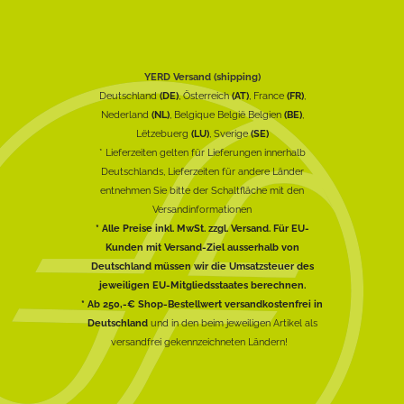
YERD Versand (shipping)
Deutschland
(DE)
, Österreich
(AT)
, France
(FR)
,
Nederland
(NL)
, Belgique België Belgien
(BE)
,
Lëtzebuerg
(LU)
, Sverige
(SE)
* Lieferzeiten gelten für Lieferungen innerhalb
Deutschlands, Lieferzeiten für andere Länder
entnehmen Sie bitte der Schaltfläche mit den
Versandinformationen
* Alle Preise inkl. MwSt. zzgl. Versand. Für EU-
Kunden mit Versand-Ziel ausserhalb von
Deutschland müssen wir die Umsatzsteuer des
jeweiligen EU-Mitgliedsstaates berechnen.
* Ab 250,-€ Shop-Bestellwert versandkostenfrei in
Deutschland
und in den beim jeweiligen Artikel als
versandfrei gekennzeichneten Ländern!