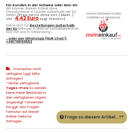
Für Kunden in der Schweiz oder Non-EU:
Wir können diesen Artikel ohne
Umsatzsteuer in Länder außerhalb der EU
liefern
(Preis netto ohne VAT / MwSt. /
4.42 Euro
USt.:
zzgl. Steuern)
.
Setze dich für
Bestellungen außerhalb
der EU
bitte per e-Mail an kontakt@yerd.de
kurz mit uns in Verbindung ...
...oder per
WhatsApp
(NUR Chat!):
+491796159552
momentan nicht
verfügbar (ggf. bitte
anfragen)
* letzter verfügbarer
Tages-Preis
Es werden
keine freien Bestände in
den verfügbaren Lägern
angezeigt. Verwenden
Sie ggf. das Fragen-
Formular auf dieser
Artikel-Seite für
Frage zu diesem Artikel...??
Anfragen...