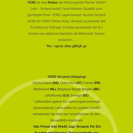
YERD
ist eine
Marke
der Motorgeräte Fischer GmbH
Lahr - Schwarzwald: Gute Marken-Qualität zum
günstigen Preis. YERD Lagerverkauf: Kaufen Sie jetzt
direkt im YERD Online Shop. Versand ausserhalb der
EU bitte auf Anfrage. Kunden ausserhalb der EU
können wir selbstverständlich die Mehrwert-Steuer
erstatten......
Tel.: +49 (0) 7821 58838 30
YERD Versand (shipping)
Deutschland
(DE)
, Österreich
(AT)
, France
(FR)
,
Nederland
(NL)
, Belgique België Belgien
(BE)
,
Lëtzebuerg
(LU)
, Sverige
(SE)
* Lieferzeiten gelten für Lieferungen innerhalb
Deutschlands, Lieferzeiten für andere Länder
entnehmen Sie bitte der Schaltfläche mit den
Versandinformationen
* Alle Preise inkl. MwSt. zzgl. Versand. Für EU-
Kunden mit Versand-Ziel ausserhalb von