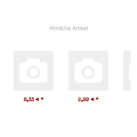
Ähnliche Artikel
8,33 €
*
2,99 €
*
7