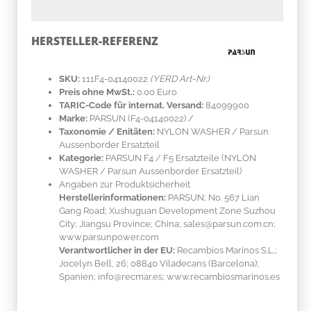
HERSTELLER-REFERENZ
SKU:
111F4-04140022
(YERD Art-Nr.)
Preis ohne MwSt.:
0.00 Euro
TARIC-Code für internat. Versand:
84099900
Marke:
PARSUN
(F4-04140022)
/
Taxonomie / Enitäten:
NYLON WASHER / Parsun
Aussenborder Ersatzteil
Kategorie:
PARSUN F4 / F5 Ersatzteile (NYLON
WASHER / Parsun Aussenborder Ersatzteil)
Angaben zur Produktsicherheit
Herstellerinformationen:
PARSUN; No. 567 Lian
Gang Road; Xushuguan Development Zone Suzhou
City; Jiangsu Province; China; sales@parsun.com.cn;
www.parsunpower.com
Verantwortlicher in der EU:
Recambios Marinos S.L.;
Jocelyn Bell, 26; 08840 Viladecans (Barcelona);
Spanien; info@recmar.es; www.recambiosmarinos.es