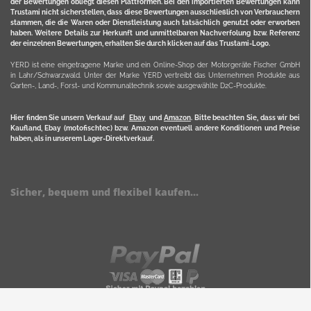
der Bewertungen obliegt diesen Plattformen. Bei den importierten Bewertungen kann
Trustami nicht sicherstellen, dass diese Bewertungen ausschließlich von Verbrauchern
stammen, die die Waren oder Dienstleistung auch tatsächlich genutzt oder erworben
haben. Weitere Details zur Herkunft und unmittelbaren Nachverfolung bzw. Referenz
der einzelnen Bewertungen, erhalten Sie durch klicken auf das Trustami-Logo.
YERD ist eine eingetragene Marke und ein Online-Shop der Motorgeräte Fischer GmbH
in Lahr/Schwarzwald. Unter der Marke YERD vertreibt das Unternehmen Produkte aus
Garten-, Land-, Forst- und Kommunaltechnik sowie ausgewählte D2C-Produkte.
Hier finden Sie unsern Verkauf auf
Ebay
und
Amazon
. Bitte beachten Sie, dass wir bei
Kaufland, Ebay (motofischtec) bzw. Amazon eventuell andere Konditionen und Preise
haben, als in unserem Lager-Direktverkauf.
Sicher, bequem und flexibel kaufen...