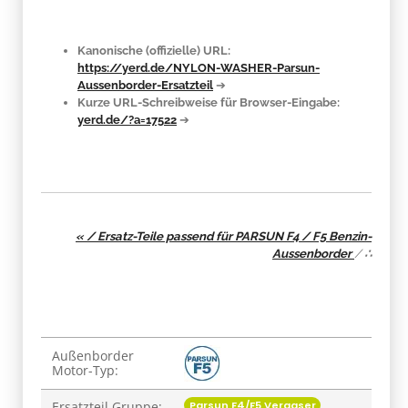
Kanonische (offizielle) URL:
https://yerd.de/NYLON-WASHER-Parsun-
Aussenborder-Ersatzteil
➔
Kurze URL-Schreibweise für Browser-Eingabe:
yerd.de/?a=17522
➔
« / Ersatz-Teile passend für PARSUN F4 / F5 Benzin-
Aussenborder
/
∴
Produkteigenschaft
Wert
Außenborder
Motor-Typ:
Parsun F4/F5 Vergaser
Ersatzteil Gruppe: