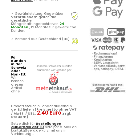
✓
Gewährleistung: Gegenüber
Verbrauchern
gelten die
gesetzlichen
Mängelhaftungsrechte von
24
Monaten
, 12 Monate für gewerbliche
Kunden.
✓
Versand aus Deutschland (
DE
)
Für
Kunden
in der
Schweiz
oder
Non-EU:
Wir
können
diesen
Artikel
ohne
Umsatzsteuer in Länder außerhalb
der EU liefern
(Preis netto ohne VAT
2.40 Euro
/ MwSt. / USt.:
zzgl.
Steuern)
.
Setze dich für
Bestellungen
außerhalb der EU
bitte per e-Mail an
kontakt@yerd.de kurz mit uns in
Verbindung ...