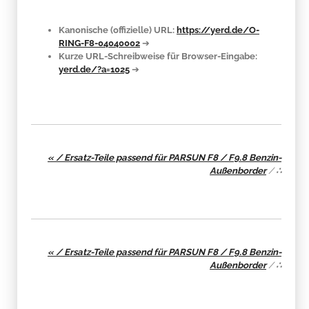
Kanonische (offizielle) URL:
https://yerd.de/O-
RING-F8-04040002
➔
Kurze URL-Schreibweise für Browser-Eingabe:
yerd.de/?a=1025
➔
« / Ersatz-Teile passend für PARSUN F8 / F9.8 Benzin-
Außenborder
/
∴
« / Ersatz-Teile passend für PARSUN F8 / F9.8 Benzin-
Außenborder
/
∴