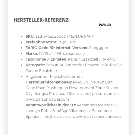
HERSTELLER-REFERENZ
SKU:
111F8-04040002
(YERD Art-Nr.)
Preis ohne MwSt.:
2.40 Euro
TARIC-Code für internat. Versand:
84099900
Marke:
PARSUN
(F8-04040002)
/
Taxonomie / Enitäten:
Parsun Ersatzteil / 0-RING
Kategorie:
Parsun Außenborder Ersatzteile (0-RING /
Parsun Ersatzteil)
Angaben zur Produktsicherheit
Herstellerinformationen:
PARSUN; No. 567 Lian
Gang Road; Xushuguan Development Zone Suzhou
City; Jiangsu Province; China; sales@parsun.com.cn;
www.parsunpower.com
Verantwortlicher in der EU:
Recambios Marinos S.L.;
Jocelyn Bell, 26; 08840 Viladecans (Barcelona);
Spanien; info@recmar.es; www.recambiosmarinos.es