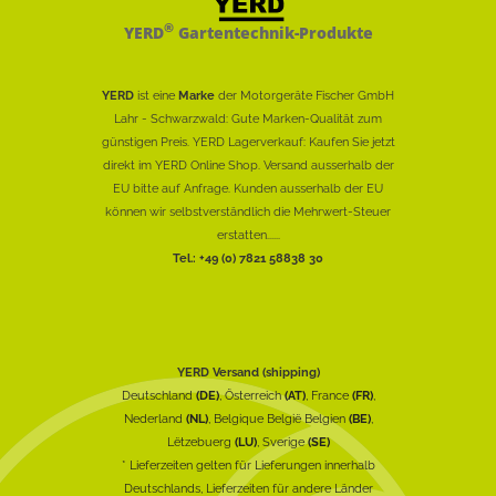
®
YERD
Gartentechnik-Produkte
YERD
ist eine
Marke
der Motorgeräte Fischer GmbH
Lahr - Schwarzwald: Gute Marken-Qualität zum
günstigen Preis. YERD Lagerverkauf: Kaufen Sie jetzt
direkt im YERD Online Shop. Versand ausserhalb der
EU bitte auf Anfrage. Kunden ausserhalb der EU
können wir selbstverständlich die Mehrwert-Steuer
erstatten......
Tel.: +49 (0) 7821 58838 30
YERD Versand (shipping)
Deutschland
(DE)
, Österreich
(AT)
, France
(FR)
,
Nederland
(NL)
, Belgique België Belgien
(BE)
,
Lëtzebuerg
(LU)
, Sverige
(SE)
* Lieferzeiten gelten für Lieferungen innerhalb
Deutschlands, Lieferzeiten für andere Länder