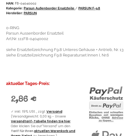
HAN:
F8-04040002
Kategorie:
Parsun Außenborder Ersatzteile
/
PARSUN F-9.8
Hersteller:
PARSUN
0-RING
Parsun Aussenborder Ersatzteil
Art.Nr. 111F8-04040002
siehe Ersatzteilzeichnung F9.8 Unteres Gehäuse + Antrieb, Nr. 13
siehe Ersatzteilzeichnung F9.8 Reparaturset Innen I, Nr.6
aktueller Tages-Preis:
2,86 €
✓
inkl. 19% USt. , zzgl.
Versand
(Versandgewicht: 0,00 kg - Unsere
Versandtarif-Tabelle finden Sie hier
.
Oder klicken Sie auf "Versand" um den
Tarif für Ihren
aktuellen Warenkorb und
Ihrem Zielort
zu berechnen.)