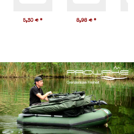
5,30 €
*
8,98 €
*
3