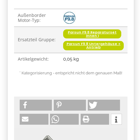
Produkteigenschaft
Wert
Außenborder
Motor-Typ:
Parsun F9.8 Reparaturset
Innen I
Ersatzteil Gruppe:
Parsun F9.8 Untergehäuse +
Antrieb
Artikelgewicht:
0,05
kg
* Kategorisierung - entspricht nicht dem genauen Maß!