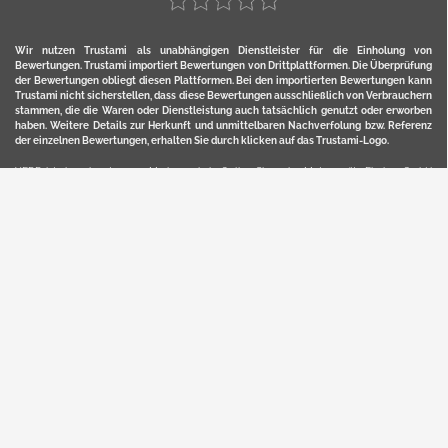
Wir nutzen Trustami als unabhängigen Dienstleister für die Einholung von
Bewertungen. Trustami importiert Bewertungen von Drittplattformen. Die Überprüfung
der Bewertungen obliegt diesen Plattformen. Bei den importierten Bewertungen kann
Trustami nicht sicherstellen, dass diese Bewertungen ausschließlich von Verbrauchern
stammen, die die Waren oder Dienstleistung auch tatsächlich genutzt oder erworben
haben. Weitere Details zur Herkunft und unmittelbaren Nachverfolung bzw. Referenz
der einzelnen Bewertungen, erhalten Sie durch klicken auf das Trustami-Logo.
YERD ist eine eingetragene Marke und ein Online-Shop der Motorgeräte Fischer GmbH
in Lahr/Schwarzwald. Unter der Marke YERD vertreibt das Unternehmen Produkte aus
Garten-, Land-, Forst- und Kommunaltechnik sowie ausgewählte D2C-Produkte.
Hier finden Sie unsern Verkauf auf
Ebay
und
Amazon
. Bitte beachten Sie, dass wir bei
Kaufland, Ebay (motofischtec) bzw. Amazon eventuell andere Konditionen und Preise
haben, als in unserem Lager-Direktverkauf.
Sicher, bequem und flexibel kaufen...