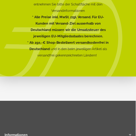
entnehmen Sie bitte der Schaltfläche mit den
Versandinformationen
* Alle Preise inkl. MwSt. zzgl. Versand. Für EU-
Kunden mit Versand-Ziel ausserhalb von
Deutschland müssen wir die Umsatzsteuer des
jeweiligen EU-Mitgliedsstaates berechnen.
* Ab 250,-€ Shop-Bestellwert versandkostenfrei in
Deutschland
und in den beim jeweiligen Artikel als
versandfrei gekennzeichneten Ländern!
Informationen