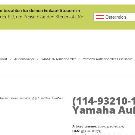
r bezahlen für deinen Einkauf Steuern in
b der EU, um Preise bzw. den Steuersatz für
Österreich
kauf
Außenborder
YAMAHA Außenborder
Yamaha Außenborder Ersatzteile
(114-93210-
Aussenborder, Yamaha F9.9, Ersatzteil, .O-RING
:
Yamaha Auß
Artikelnummer:
114-93210-16275
HAN:
93210-16275