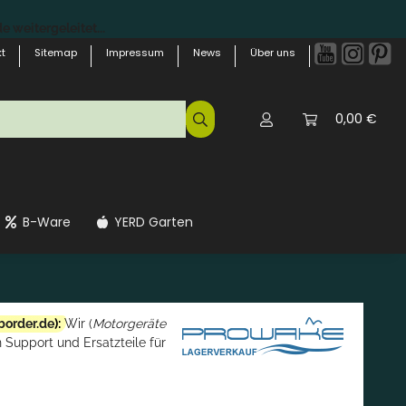
 weitergeleitet...
t
Sitemap
Impressum
News
Über uns
0,00 €
B-Ware
YERD Garten
border.de
):
Wir (
Motorgeräte
 Support und Ersatzteile für