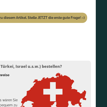
u diesem Artikel. Stelle JETZT die erste gute Frage! :-)
ürkei, Israel u.s.w.) bestellen?
lweise
s wären Sie
h bequem zu