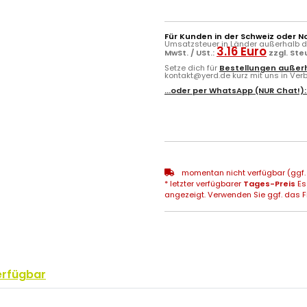
Für Kunden in der Schweiz oder N
Umsatzsteuer in Länder außerhalb de
3.16 Euro
MwSt. / USt.:
zzgl. St
Setze dich für
Bestellungen außerh
kontakt@yerd.de kurz mit uns in Verbi
...oder per
WhatsApp
(NUR Chat!)
momentan nicht verfügbar (ggf. 
* letzter verfügbarer
Tages-Preis
Es
angezeigt. Verwenden Sie ggf. das Fr
erfügbar