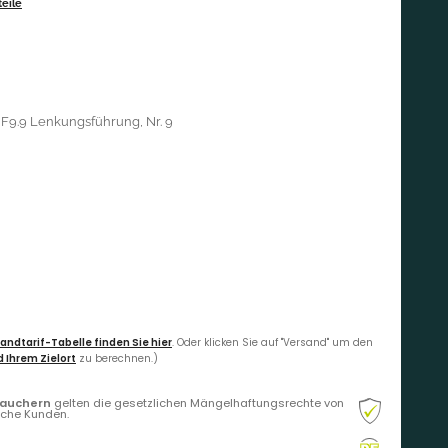
eile
 F9.9 Lenkungsführung, Nr. 9
andtarif-Tabelle finden Sie hier
. Oder klicken Sie auf "Versand" um den
 Ihrem Zielort
zu berechnen.)
rauchern
gelten die gesetzlichen Mängelhaftungsrechte von
liche Kunden.