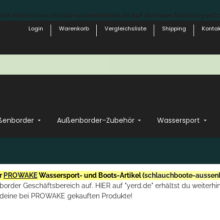
st von schlauchboote-aussenborder.de auf die neue Adresse yerd.de
Login
Warenkorb
Vergleichsliste
Shipping
Kontak
ßenborder
Außenborder-Zubehör
Wassersport
r
PROWAKE
Wassersport- und Boots-Artikel (
schlauchboote-aussen
rder Geschäftsbereich auf. HIER auf "yerd.de" erhältst du weiterhin
deine bei PROWAKE gekauften Produkte!