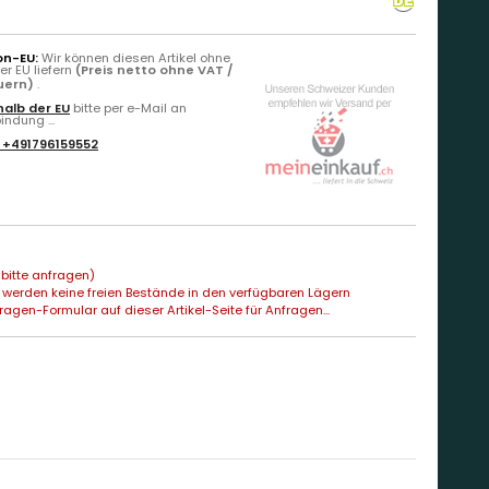
on-EU:
Wir können diesen Artikel ohne
r EU liefern
(Preis netto ohne VAT /
euern)
.
alb der EU
bitte per e-Mail an
ndung ...
:
+491796159552
bitte anfragen)
 werden keine freien Bestände in den verfügbaren Lägern
agen-Formular auf dieser Artikel-Seite für Anfragen...