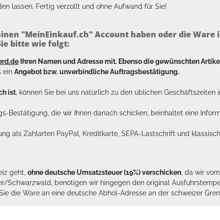
en lassen. Fertig verzollt und ohne Aufwand für Sie!
inen "MeinEinkauf.ch" Account haben oder die Ware i
e bitte wie folgt:
erd.de
Ihren Namen und Adresse mit. Ebenso die gewünschten Arti
s ein
Angebot bzw. unverbindliche Auftragsbestätigung.
h ist
, können Sie bei uns natürlich zu den üblichen Geschäftszeite
ags-Bestätigung, die wir Ihnen danach schicken, beinhaltet eine Info
lung als Zahlarten PayPal, Kreditkarte, SEPA-Lastschrift und klassi
eiz geht,
ohne deutsche Umsatzsteuer (19%) verschicken
, da wir vo
hr/Schwarzwald, benötigen wir hingegen den original Ausfuhrstempel 
n Sie die Ware an eine deutsche Abhol-Adresse an der schweizer Gren