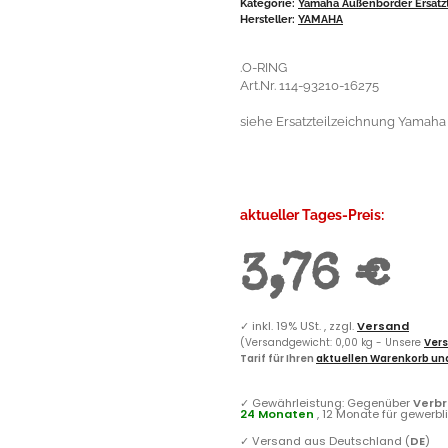
Kategorie:
Yamaha Außenborder Ersatzt
Hersteller:
YAMAHA
.O-RING
Art.Nr. 114-93210-16275
siehe Ersatzteilzeichnung Yamaha
aktueller Tages-Preis:
3,76 €
✓
inkl. 19% USt. , zzgl.
Versand
(Versandgewicht: 0,00 kg - Unsere
Vers
Tarif für Ihren
aktuellen Warenkorb und
✓
Gewährleistung: Gegenüber
Verb
24 Monaten
, 12 Monate für gewerb
✓
Versand aus Deutschland (
DE
)