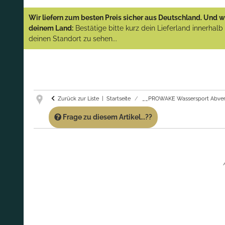
YAMAHA und PARSUN Außenborder
Wir liefern zum besten Preis sicher aus Deutschland. Und wi
(Abverkauf)!
deinem Land:
Bestätige bitte kurz dein Lieferland innerhal
deinen Standort zu sehen...
GARANTIE UND SERVICE:
Du erhältst über
diese Seite weiterhin Support für PROWAKE
Artikel!
Fragen?
Ruf uns für Fragen zu PROWAKE
Artikeln einfach an!
Zurück zur Liste
Startseite
__PROWAKE Wassersport Abver
Frage zu diesem Artikel...??