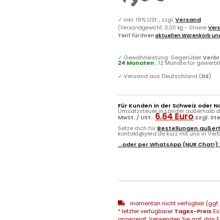
✓
inkl. 19% USt. , zzgl.
Versand
(Versandgewicht: 0,00 kg - Unsere
Vers
Tarif für Ihren
aktuellen Warenkorb und
✓
Gewährleistung: Gegenüber
Verb
24 Monaten
, 12 Monate für gewerb
✓
Versand aus Deutschland (
DE
)
Für Kunden in der Schweiz oder N
Umsatzsteuer in Länder außerhalb de
6.64 Euro
MwSt. / USt.:
zzgl. St
Setze dich für
Bestellungen außerh
kontakt@yerd.de kurz mit uns in Verbi
...oder per
WhatsApp
(NUR Chat!)
momentan nicht verfügbar (ggf. 
* letzter verfügbarer
Tages-Preis
Es
angezeigt. Verwenden Sie ggf. das Fr