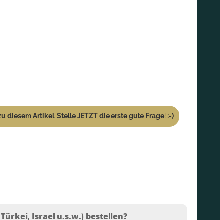
u diesem Artikel. Stelle JETZT die erste gute Frage! :-)
ürkei, Israel u.s.w.) bestellen?