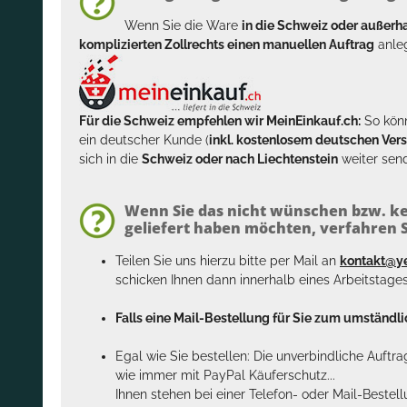
Wenn Sie die Ware
in die Schweiz oder außer
komplizierten Zollrechts einen manuellen Auftrag
anleg
Für die Schweiz empfehlen wir MeinEinkauf.ch:
So könn
ein deutscher Kunde (
inkl. kostenlosem deutschen Ver
sich in die
Schweiz oder nach Liechtenstein
weiter send
Wenn Sie das nicht wünschen bzw. ke
geliefert haben möchten, verfahren Si
Teilen Sie uns hierzu bitte per Mail an
kontakt@y
schicken Ihnen dann innerhalb eines Arbeitstage
Falls eine Mail-Bestellung für Sie zum umständlic
Egal wie Sie bestellen: Die unverbindliche Auftr
wie immer mit PayPal Käuferschutz...
Ihnen stehen bei einer Telefon- oder Mail-Bestel