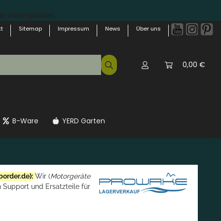
 weitergeleitet...
t
Sitemap
Impressum
News
Über uns
0,00 €
B-Ware
YERD Garten
border.de
):
Wir (
Motorgeräte
 Support und Ersatzteile für