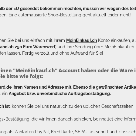
halb der EU gesendet bekommen möchten, müssen wir wegen des tei
en. Eine automatisierte Shop-Bestellung geht aktuell leider nicht!
en Sie bei uns einfach mit Ihrem
MeinEinkauf.ch
Konto einkaufen, al
sand ab 250 Euro Warenwert
) und Ihre Sendung über MeinEinkauf.c
en lassen. Fertig verzollt und ohne Aufwand für Sie!
inen "MeinEinkauf.ch" Account haben oder die Ware i
e bitte wie folgt:
erd.de
Ihren Namen und Adresse mit. Ebenso die gewünschten Arti
s ein
Angebot bzw. unverbindliche Auftragsbestätigung.
h ist
, können Sie bei uns natürlich zu den üblichen Geschäftszeite
ags-Bestätigung, die wir Ihnen danach schicken, beinhaltet eine Info
lung als Zahlarten PayPal, Kreditkarte, SEPA-Lastschrift und klassi