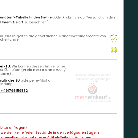
andtarif-Tabelle finden Sie hier
. Oder klicken Sie auf "Versand" um den
 Ihrem Zielort
zu berechnen.)
rauchern
gelten die gesetzlichen Mängelhaftungsrechte von
liche Kunden.
on-EU:
Wir können diesen Artikel ohne
r EU liefern
(Preis netto ohne VAT /
euern)
.
alb der EU
bitte per e-Mail an
ndung ...
:
+491796159552
bitte anfragen)
 werden keine freien Bestände in den verfügbaren Lägern
agen-Formular auf dieser Artikel-Seite für Anfragen...