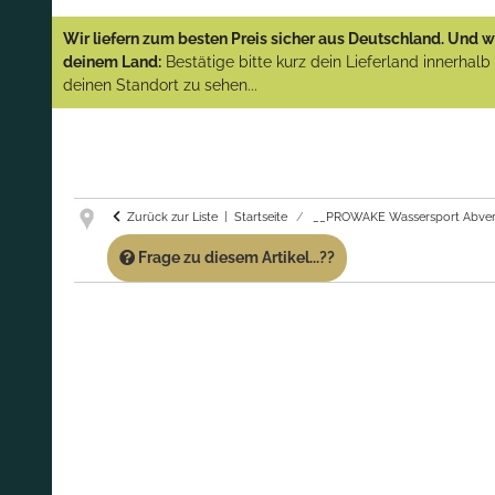
YAMAHA und PARSUN Außenborder
Wir liefern zum besten Preis sicher aus Deutschland. Und wi
(Abverkauf)!
deinem Land:
Bestätige bitte kurz dein Lieferland innerhal
deinen Standort zu sehen...
GARANTIE UND SERVICE:
Du erhältst über
diese Seite weiterhin Support für PROWAKE
Artikel!
Fragen?
Ruf uns für Fragen zu PROWAKE
Artikeln einfach an!
Zurück zur Liste
Startseite
__PROWAKE Wassersport Abver
Frage zu diesem Artikel...??