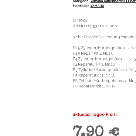
Kategorie:
Yamaha Außenborder Ersatzt
Hersteller:
YAMAHA
O-RING
Art.Nr.1114-93210-24800
siehe Ersatzteilzeichnung Yamaha:
F2.5 Zylinder+Kurbelgehäuse 2, Nr.
F2.5 Repair Kit 1, Nr. 15
F4 Zylinder+Kurbelgehäuse 2, Nr. 
F4 Reparaturkit 1, Nr. 16
F5 Zylinder+Kurbelgehäuse 2, Nr. 
F5 Reparaturkit 1, Nr. 16
F6 Zylinder+Kurbelgehäuse 2, Nr. 
F6 Reparaturkit 1, Nr. 16
aktueller Tages-Preis:
7,90 €