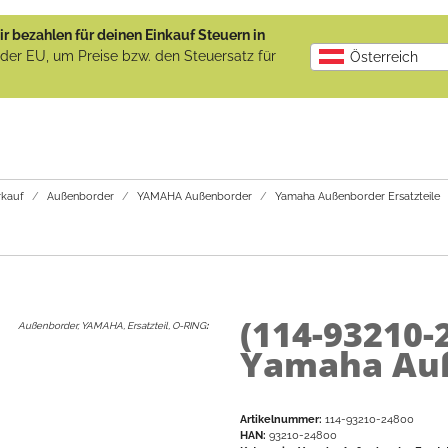
r bezahlen für deinen Einkauf Steuern in
b der EU, um Preise bzw. den Steuersatz für
Österreich
kauf
Außenborder
YAMAHA Außenborder
Yamaha Außenborder Ersatzteile
(114-93210-
Außenborder, YAMAHA, Ersatzteil, O-RING
:
Yamaha Auß
Artikelnummer:
114-93210-24800
HAN:
93210-24800