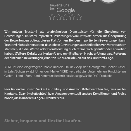
Wir nutzen Trustami als unabhängigen Dienstleister für die Einholung von
Bewertungen. Trustami importiert Bewertungen von Drittplattformen. Die Überprüfung
der Bewertungen obliegt diesen Plattformen. Bei den importierten Bewertungen kann
Trustami nicht sicherstellen, dass diese Bewertungen ausschließlich von Verbrauchern
stammen, die die Waren oder Dienstleistung auch tatsächlich genutzt oder erworben
haben. Weitere Details zur Herkunft und unmittelbaren Nachverfolung bzw. Referenz
der einzelnen Bewertungen, erhalten Sie durch klicken auf das Trustami-Logo.
YERD ist eine eingetragene Marke und ein Online-Shop der Motorgeräte Fischer GmbH
in Lahr/Schwarzwald. Unter der Marke YERD vertreibt das Unternehmen Produkte aus
Garten-, Land-, Forst- und Kommunaltechnik sowie ausgewählte D2C-Produkte.
Hier finden Sie unsern Verkauf auf
Ebay
und
Amazon
. Bitte beachten Sie, dass wir bei
Kaufland, Ebay (motofischtec) bzw. Amazon eventuell andere Konditionen und Preise
haben, als in unserem Lager-Direktverkauf.
Sicher, bequem und flexibel kaufen...