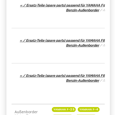
« / Ersatz-Teile (spare parts) passend für YAMAHA F5
Benzin-Außenborder
/
∴
« / Ersatz-Teile (spare parts) passend für YAMAHA F6
Benzin-Außenborder
/
∴
« / Ersatz-Teile (spare parts) passend für YAMAHA F6
Benzin-Außenborder
/
∴
Produkteigenschaft
Wert
YAMAHA F-2.5
YAMAHA F-4
Außenborder