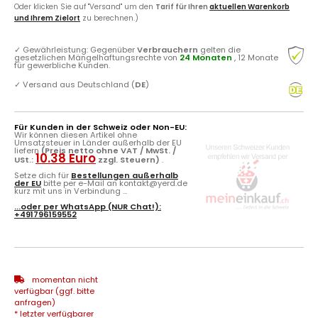
Oder klicken Sie auf "Versand" um den
Tarif für Ihren
aktuellen Warenkorb
und Ihrem Zielort
zu berechnen.)
✓
Gewährleistung: Gegenüber
Verbrauchern
gelten die
gesetzlichen Mängelhaftungsrechte von
24 Monaten
, 12 Monate
für gewerbliche Kunden.
✓
Versand aus Deutschland (
DE
)
Für Kunden in der Schweiz oder Non-EU:
Wir können diesen Artikel ohne
Umsatzsteuer in Länder außerhalb der EU
liefern
(Preis netto ohne VAT / MwSt. /
10.38 Euro
USt.:
zzgl. Steuern)
.
Setze dich für
Bestellungen außerhalb
der EU
bitte per e-Mail an kontakt@yerd.de
kurz mit uns in Verbindung ...
...oder per
WhatsApp
(NUR Chat!):
+491796159552
momentan nicht
verfügbar (ggf. bitte
anfragen)
* letzter verfügbarer