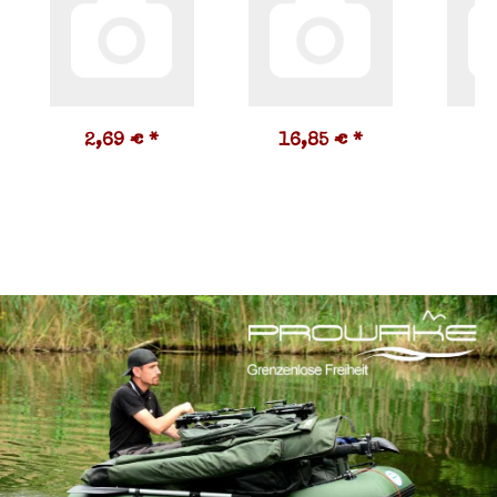
2,69 €
*
16,85 €
*
7