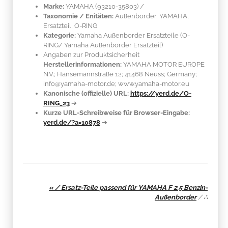
Marke:
YAMAHA
(93210-35803)
/
Taxonomie / Enitäten:
Außenborder, YAMAHA,
Ersatzteil, O-RING
Kategorie:
Yamaha Außenborder Ersatzteile (O-
RING/ Yamaha Außenborder Ersatzteil)
Angaben zur Produktsicherheit
Herstellerinformationen:
YAMAHA MOTOR EUROPE
N.V.; Hansemannstraße 12; 41468 Neuss; Germany;
info@yamaha-motor.de; www.yamaha-motor.eu
Kanonische (offizielle) URL:
https://yerd.de/O-
RING_23
➔
Kurze URL-Schreibweise für Browser-Eingabe:
yerd.de/?a=10878
➔
« / Ersatz-Teile passend für YAMAHA F 2.5 Benzin-
Außenborder
/
∴