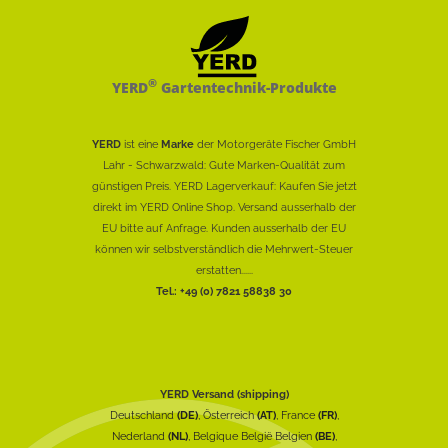
®
YERD
Gartentechnik-Produkte
YERD
ist eine
Marke
der Motorgeräte Fischer GmbH
Lahr - Schwarzwald: Gute Marken-Qualität zum
günstigen Preis. YERD Lagerverkauf: Kaufen Sie jetzt
direkt im YERD Online Shop. Versand ausserhalb der
EU bitte auf Anfrage. Kunden ausserhalb der EU
können wir selbstverständlich die Mehrwert-Steuer
erstatten......
Tel.: +49 (0) 7821 58838 30
YERD Versand (shipping)
Deutschland
(DE)
, Österreich
(AT)
, France
(FR)
,
Nederland
(NL)
, Belgique België Belgien
(BE)
,