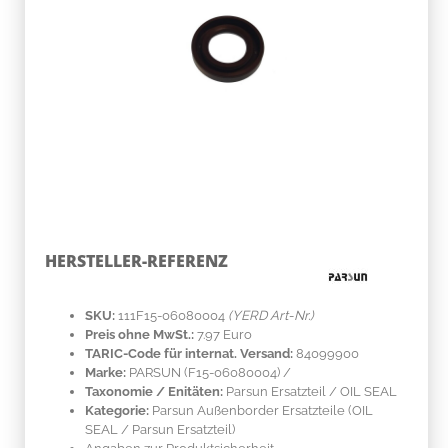
HERSTELLER-REFERENZ
SKU:
111F15-06080004
(YERD Art-Nr.)
Preis ohne MwSt.:
7.97 Euro
TARIC-Code für internat. Versand:
84099900
Marke:
PARSUN
(F15-06080004)
/
Taxonomie / Enitäten:
Parsun Ersatzteil / OIL SEAL
Kategorie:
Parsun Außenborder Ersatzteile (OIL
SEAL / Parsun Ersatzteil)