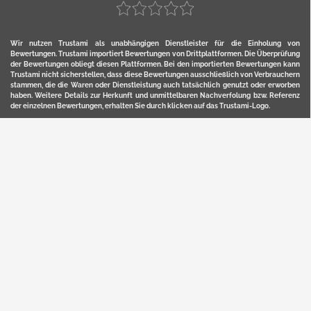
Wir nutzen Trustami als unabhängigen Dienstleister für die Einholung von
Bewertungen. Trustami importiert Bewertungen von Drittplattformen. Die Überprüfung
der Bewertungen obliegt diesen Plattformen. Bei den importierten Bewertungen kann
Trustami nicht sicherstellen, dass diese Bewertungen ausschließlich von Verbrauchern
stammen, die die Waren oder Dienstleistung auch tatsächlich genutzt oder erworben
haben. Weitere Details zur Herkunft und unmittelbaren Nachverfolung bzw. Referenz
der einzelnen Bewertungen, erhalten Sie durch klicken auf das Trustami-Logo.
YERD ist eine eingetragene Marke und ein Online-Shop der Motorgeräte Fischer GmbH
in Lahr/Schwarzwald. Unter der Marke YERD vertreibt das Unternehmen Produkte aus
Garten-, Land-, Forst- und Kommunaltechnik sowie ausgewählte D2C-Produkte.
Hier finden Sie unsern Verkauf auf
Ebay
und
Amazon
. Bitte beachten Sie, dass wir bei
Kaufland, Ebay (motofischtec) bzw. Amazon eventuell andere Konditionen und Preise
haben, als in unserem Lager-Direktverkauf.
Sicher, bequem und flexibel kaufen...