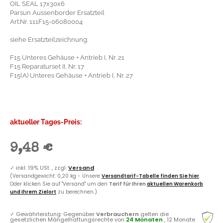
OIL SEAL 17x30x6
Parsun Aussenborder Ersatzteil
Art.Nr. 111F15-06080004
siehe Ersatzteilzeichnung:
F15 Unteres Gehäuse + Antrieb I, Nr. 21
F15 Reparaturset II, Nr. 17
F15(A) Unteres Gehäuse + Antrieb I, Nr. 27
aktueller Tages-Preis:
9,48 €
✓
inkl. 19% USt. , zzgl.
Versand
(Versandgewicht: 0,20 kg - Unsere
Versandtarif-Tabelle finden Sie hier
.
Oder klicken Sie auf "Versand" um den
Tarif für Ihren
aktuellen Warenkorb
und Ihrem Zielort
zu berechnen.)
✓
Gewährleistung: Gegenüber
Verbrauchern
gelten die
gesetzlichen Mängelhaftungsrechte von
24 Monaten
, 12 Monate