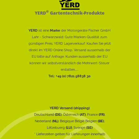
®
YERD
Gartentechnik-Produkte
YERD
ist eine
Marke
der Motorgeräte Fischer GmbH
Lahr - Schwarzwald: Gute Marken-Qualität zum
günstigen Preis. YERD Lagerverkauf: Kaufen Sie jetzt
direkt im YERD Online Shop. Versand ausserhalb der
EU bitte auf Anfrage. Kunden ausserhalb der EU
können wir selbstverständlich die Mehrwert-Steuer
erstatten......
Tel.: +49 (0) 7821 58838 30
YERD Versand (shipping)
Deutschland
(DE)
, Österreich
(AT)
, France
(FR)
,
Nederland
(NL)
, Belgique België Belgien
(BE)
,
Lëtzebuerg
(LU)
, Sverige
(SE)
* Lieferzeiten gelten für Lieferungen innerhalb