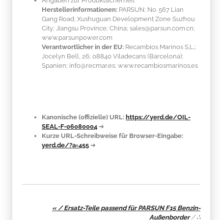
Angaben zur Produktsicherheit
Herstellerinformationen:
PARSUN; No. 567 Lian
Gang Road; Xushuguan Development Zone Suzhou
City; Jiangsu Province; China; sales@parsun.com.cn;
www.parsunpower.com
Verantwortlicher in der EU:
Recambios Marinos S.L.;
Jocelyn Bell, 26; 08840 Viladecans (Barcelona);
Spanien; info@recmar.es; www.recambiosmarinos.es
Kanonische (offizielle) URL:
https://yerd.de/OIL-
SEAL-F-06080004
➔
Kurze URL-Schreibweise für Browser-Eingabe:
yerd.de/?a=455
➔
« / Ersatz-Teile passend für PARSUN F15 Benzin-
Außenborder
/
∴