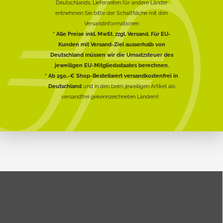
Deutschlands, Lieferzeiten für andere Länder
entnehmen Sie bitte der Schaltfläche mit den
Versandinformationen
* Alle Preise inkl. MwSt. zzgl. Versand. Für EU-
Kunden mit Versand-Ziel ausserhalb von
Deutschland müssen wir die Umsatzsteuer des
jeweiligen EU-Mitgliedsstaates berechnen.
* Ab 250,-€ Shop-Bestellwert versandkostenfrei in
Deutschland
und in den beim jeweiligen Artikel als
versandfrei gekennzeichneten Ländern!