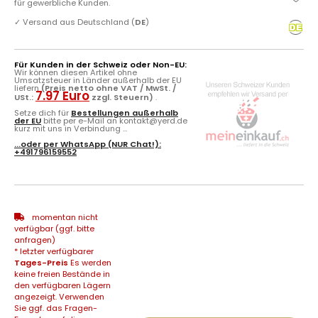
für gewerbliche Kunden.
✓
Versand aus Deutschland (
DE
)
Für Kunden in der Schweiz oder Non-EU:
Wir können diesen Artikel ohne
Umsatzsteuer in Länder außerhalb der EU
liefern
(Preis netto ohne VAT / MwSt. /
7.97 Euro
USt.:
zzgl. Steuern)
.
Setze dich für
Bestellungen außerhalb
der EU
bitte per e-Mail an kontakt@yerd.de
kurz mit uns in Verbindung ...
...oder per
WhatsApp
(NUR Chat!):
+491796159552
momentan nicht
verfügbar (ggf. bitte
anfragen)
* letzter verfügbarer
Tages-Preis
Es werden
keine freien Bestände in
den verfügbaren Lägern
angezeigt. Verwenden
Sie ggf. das Fragen-