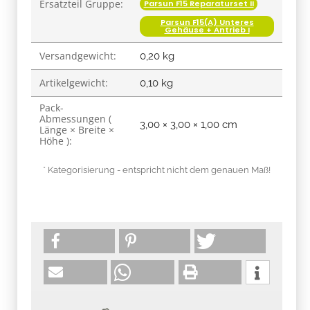
Ersatzteil Gruppe:
Parsun F15 Reparaturset II
Parsun F15(A) Unteres
Gehäuse + Antrieb I
Versandgewicht:
0,20 kg
Artikelgewicht:
0,10
kg
Pack-
Abmessungen (
3,00 × 3,00 × 1,00 cm
Länge × Breite ×
Höhe ):
* Kategorisierung - entspricht nicht dem genauen Maß!