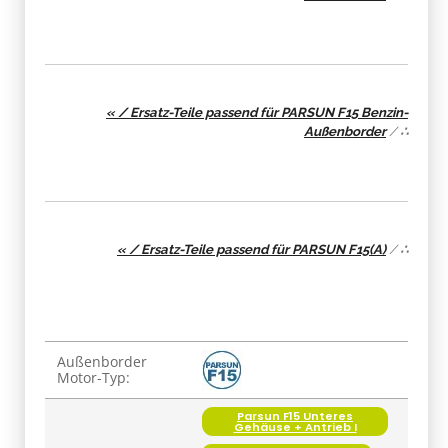
« / Ersatz-Teile passend für PARSUN F15 Benzin-
Außenborder
/
∴
« / Ersatz-Teile passend für PARSUN F15(A)
/
∴
Produkteigenschaft
Wert
Außenborder
Motor-Typ:
Parsun F15 Unteres
Gehäuse + Antrieb I