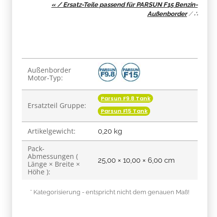
« / Ersatz-Teile passend für PARSUN F15 Benzin-
Außenborder
/
∴
Produkteigenschaft
Wert
Außenborder
Motor-Typ:
Parsun F9.8 Tank
Ersatzteil Gruppe:
Parsun F15 Tank
Artikelgewicht:
0,20
kg
Pack-
Abmessungen (
25,00 × 10,00 × 6,00 cm
Länge × Breite ×
Höhe ):
* Kategorisierung - entspricht nicht dem genauen Maß!