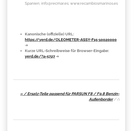
Spanien; info@recmar.es; www.recambiosmarinos.es
Kanonische (offizielle) URL:
https://yerd.de/OLEOMETER-ASSY-F15-10020000
➔
Kurze URL-Schreibweise für Browser-Eingabe:
yerd.de/?a=5727
➔
« / Ersatz-Teile passend für PARSUN F8 / F9.8 Benzin-
Außenborder
/
∴