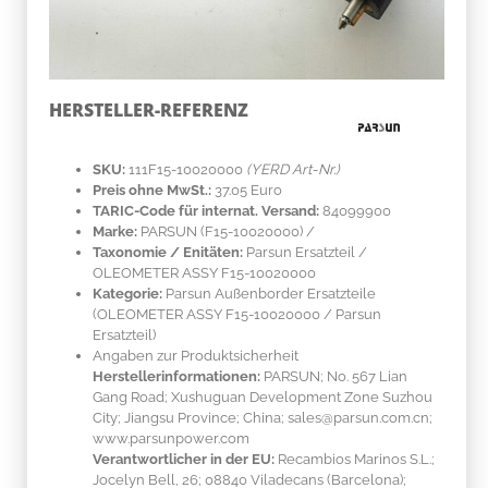
HERSTELLER-REFERENZ
SKU:
111F15-10020000
(YERD Art-Nr.)
Preis ohne MwSt.:
37.05 Euro
TARIC-Code für internat. Versand:
84099900
Marke:
PARSUN
(F15-10020000)
/
Taxonomie / Enitäten:
Parsun Ersatzteil /
OLEOMETER ASSY F15-10020000
Kategorie:
Parsun Außenborder Ersatzteile
(OLEOMETER ASSY F15-10020000 / Parsun
Ersatzteil)
Angaben zur Produktsicherheit
Herstellerinformationen:
PARSUN; No. 567 Lian
Gang Road; Xushuguan Development Zone Suzhou
City; Jiangsu Province; China; sales@parsun.com.cn;
www.parsunpower.com
Verantwortlicher in der EU:
Recambios Marinos S.L.;
Jocelyn Bell, 26; 08840 Viladecans (Barcelona);