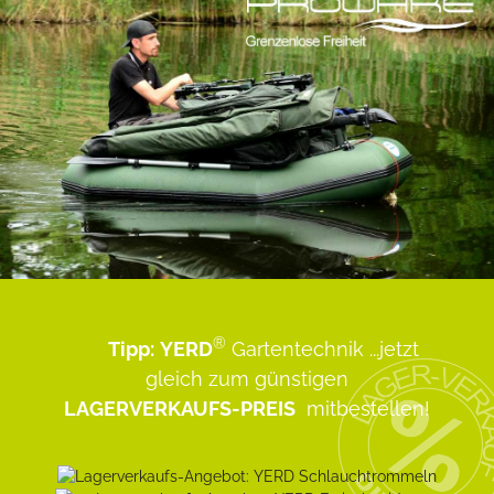
®
Tipp:
YERD
Gartentechnik
...jetzt
gleich zum günstigen
LAGERVERKAUFS-PREIS
mitbestellen!