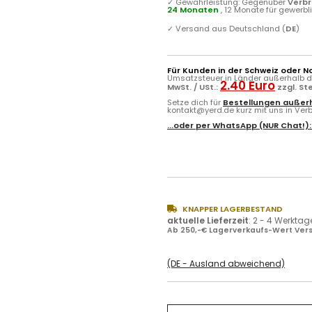
✓
Gewährleistung: Gegenüber
Verb
24 Monaten
, 12 Monate für gewerb
✓
Versand aus Deutschland (
DE
)
Für Kunden in der Schweiz oder N
Umsatzsteuer in Länder außerhalb de
2.40 Euro
MwSt. / USt.:
zzgl. S
Setze dich für
Bestellungen außerh
kontakt@yerd.de kurz mit uns in Verbi
...oder per
WhatsApp
(NUR Chat!)
KNAPPER LAGERBESTAND
aktuelle Lieferzeit
:
2 - 4 Werktag
Ab 250,-€ Lagerverkaufs-Wert Vers
(DE - Ausland abweichend)