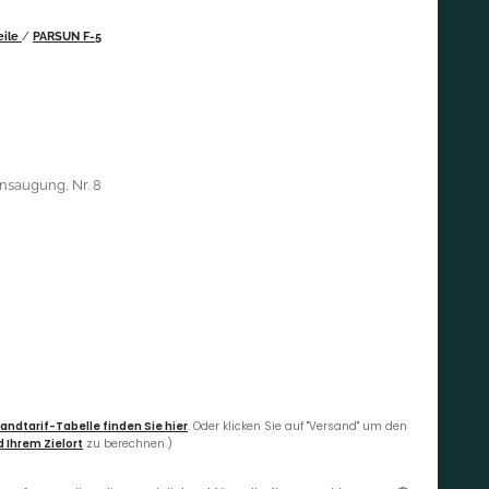
eile
/
PARSUN F-5
nsaugung, Nr. 8
andtarif-Tabelle finden Sie hier
. Oder klicken Sie auf "Versand" um den
 Ihrem Zielort
zu berechnen.)