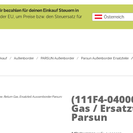
r bezahlen für deinen Einkauf Steuern in
b der EU, um Preise bzw. den Steuersatz für
Österreich
kauf
Außenborder
PARSUN Außenborder
Parsun Außenborder Ersatzteile
(111F4-0400
pe, Return Gas, Ersatzteil Aussenborder Parsun
:
Gas / Ersat
Parsun