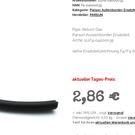
Artikelnummer:
111F4-04000035
HAN:
F4-04000035
Kategorie:
Parsun Außenborder Ersatzt
Hersteller:
PARSUN
Pipe, Return Gas
Parsun Aussenborder Ersatzteil
Art.Nr. 111F4-04000035
siehe Ersatzteilzeichnung F4/F5 A
aktueller Tages-Preis:
2,86 €
✓
inkl. 19% USt. , zzgl.
Versand
(Versandgewicht: 0,00 kg - Unsere
Vers
Tarif für Ihren
aktuellen Warenkorb und