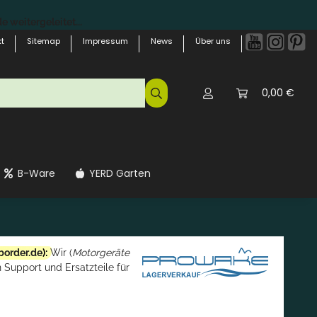
 weitergeleitet...
t
Sitemap
Impressum
News
Über uns
0,00 €
B-Ware
YERD Garten
border.de
):
Wir (
Motorgeräte
 Support und Ersatzteile für