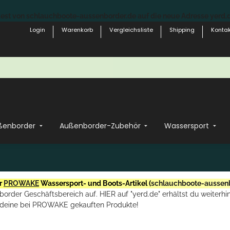
st von schlauchboote-aussenborder.de auf die neue Adresse yerd.de
Login
Warenkorb
Vergleichsliste
Shipping
Kontak
ßenborder
Außenborder-Zubehör
Wassersport
r
PROWAKE
Wassersport- und Boots-Artikel (
schlauchboote-aussen
rder Geschäftsbereich auf. HIER auf "yerd.de" erhältst du weiterhin
deine bei PROWAKE gekauften Produkte!