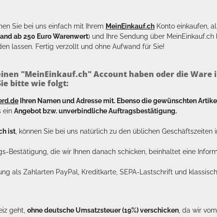
en Sie bei uns einfach mit Ihrem
MeinEinkauf.ch
Konto einkaufen, al
sand ab 250 Euro Warenwert
) und Ihre Sendung über MeinEinkauf.c
en lassen. Fertig verzollt und ohne Aufwand für Sie!
inen "MeinEinkauf.ch" Account haben oder die Ware i
e bitte wie folgt:
erd.de
Ihren Namen und Adresse mit. Ebenso die gewünschten Arti
s ein
Angebot bzw. unverbindliche Auftragsbestätigung.
h ist
, können Sie bei uns natürlich zu den üblichen Geschäftszeite
ags-Bestätigung, die wir Ihnen danach schicken, beinhaltet eine Info
lung als Zahlarten PayPal, Kreditkarte, SEPA-Lastschrift und klassi
eiz geht,
ohne deutsche Umsatzsteuer (19%) verschicken
, da wir vo