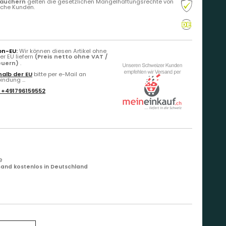
rauchern
gelten die gesetzlichen Mängelhaftungsrechte von
liche Kunden.
on-EU:
Wir können diesen Artikel ohne
r EU liefern
(Preis netto ohne VAT /
teuern)
.
alb der EU
bitte per e-Mail an
ndung ...
:
+491796159552
e
and kostenlos in Deutschland