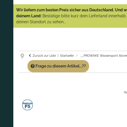
YAMAHA und PARSUN Außenborder
Wir liefern zum besten Preis sicher aus Deutschland. Und wi
(Abverkauf)!
deinem Land:
Bestätige bitte kurz dein Lieferland innerhal
deinen Standort zu sehen...
GARANTIE UND SERVICE:
Du erhältst über
diese Seite weiterhin Support für PROWAKE
Artikel!
Fragen?
Ruf uns für Fragen zu PROWAKE
Artikeln einfach an!
Zurück zur Liste
Startseite
__PROWAKE Wassersport Abver
Frage zu diesem Artikel...??
Pi