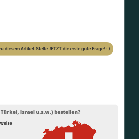
u diesem Artikel. Stelle JETZT die erste gute Frage! :-)
ürkei, Israel u.s.w.) bestellen?
lweise