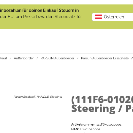
r bezahlen für deinen Einkauf Steuern in
b der EU, um Preise bzw. den Steuersatz für
Österreich
kauf
Außenborder
PARSUN Außenborder
Parsun Außenborder Ersatzteile
(111F6-0102
Parsun Ersatzteil, HANDLE, Steering
:
Steering / P
Artikelnummer:
111F6-01020001
HAN:
F6-01020001