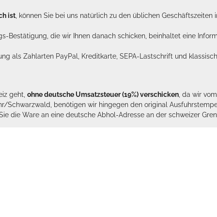
h ist
, können Sie bei uns natürlich zu den üblichen Geschäftszeite
ags-Bestätigung, die wir Ihnen danach schicken, beinhaltet eine Info
lung als Zahlarten PayPal, Kreditkarte, SEPA-Lastschrift und klassi
eiz geht,
ohne deutsche Umsatzsteuer (19%) verschicken
, da wir vo
hr/Schwarzwald, benötigen wir hingegen den original Ausfuhrstempel 
n Sie die Ware an eine deutsche Abhol-Adresse an der schweizer Gren