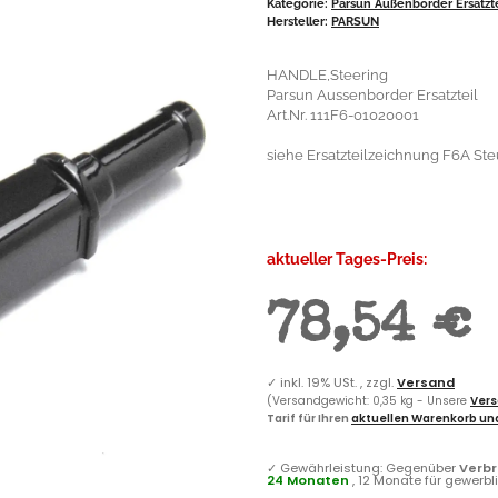
Kategorie:
Parsun Außenborder Ersatzt
Hersteller:
PARSUN
HANDLE,Steering
Parsun Aussenborder Ersatzteil
Art.Nr. 111F6-01020001
siehe Ersatzteilzeichnung F6A Ste
aktueller Tages-Preis:
78,54 €
✓
inkl. 19% USt. , zzgl.
Versand
(Versandgewicht: 0,35 kg - Unsere
Vers
Tarif für Ihren
aktuellen Warenkorb und
✓
Gewährleistung: Gegenüber
Verb
24 Monaten
, 12 Monate für gewerb