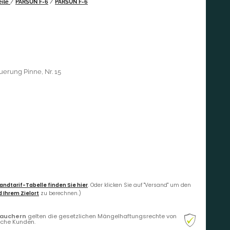
eile
/
PARSUN F-6
/
PARSUN F-6
uerung Pinne, Nr. 15
andtarif-Tabelle finden Sie hier
. Oder klicken Sie auf "Versand" um den
 Ihrem Zielort
zu berechnen.)
rauchern
gelten die gesetzlichen Mängelhaftungsrechte von
liche Kunden.