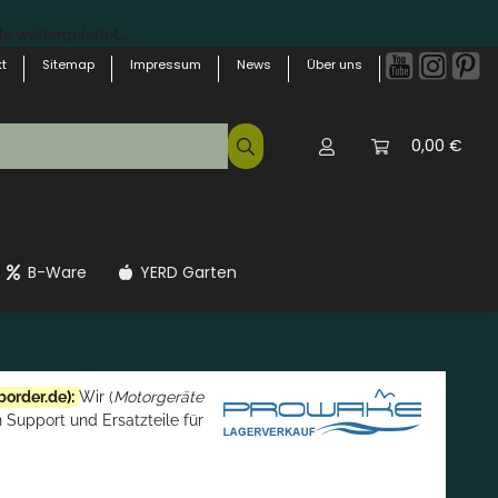
 weitergeleitet...
t
Sitemap
Impressum
News
Über uns
0,00 €
B-Ware
YERD Garten
border.de
):
Wir (
Motorgeräte
 Support und Ersatzteile für