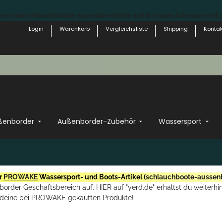
st von schlauchboote-aussenborder.de auf die neue Adresse yerd.de
Login
Warenkorb
Vergleichsliste
Shipping
Kontak
ßenborder
Außenborder-Zubehör
Wassersport
r
PROWAKE
Wassersport- und Boots-Artikel (
schlauchboote-aussen
rder Geschäftsbereich auf. HIER auf "yerd.de" erhältst du weiterhin
deine bei PROWAKE gekauften Produkte!