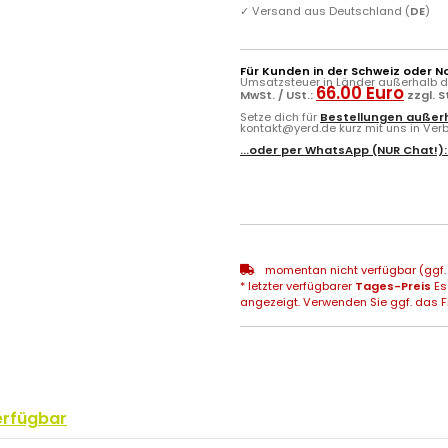
✓
Versand aus Deutschland (
DE
)
Für Kunden in der Schweiz oder N
Umsatzsteuer in Länder außerhalb de
66.00 Euro
MwSt. / USt.:
zzgl. 
Setze dich für
Bestellungen außerh
kontakt@yerd.de kurz mit uns in Verbi
...oder per
WhatsApp
(NUR Chat!)
momentan nicht verfügbar (ggf. 
* letzter verfügbarer
Tages-Preis
Es
angezeigt. Verwenden Sie ggf. das Fr
erfügbar