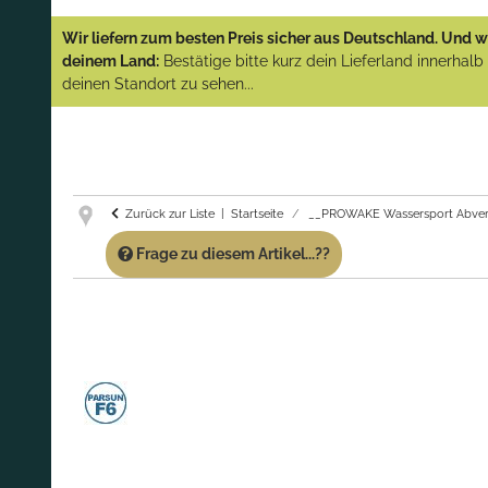
YAMAHA und PARSUN Außenborder
Wir liefern zum besten Preis sicher aus Deutschland. Und wi
(Abverkauf)!
deinem Land:
Bestätige bitte kurz dein Lieferland innerhal
deinen Standort zu sehen...
GARANTIE UND SERVICE:
Du erhältst über
diese Seite weiterhin Support für PROWAKE
Artikel!
Fragen?
Ruf uns für Fragen zu PROWAKE
Artikeln einfach an!
Zurück zur Liste
Startseite
__PROWAKE Wassersport Abver
Frage zu diesem Artikel...??