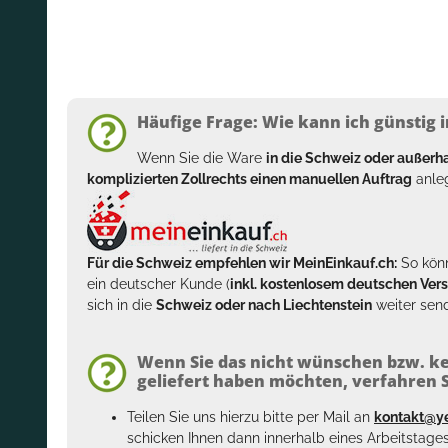
Häufige Frage: Wie kann ich günstig i
Wenn Sie die Ware
in die Schweiz oder außer
komplizierten Zollrechts einen manuellen Auftrag
anleg
Für die Schweiz empfehlen wir MeinEinkauf.ch:
So könn
ein deutscher Kunde (
inkl. kostenlosem deutschen Ver
sich in die
Schweiz oder nach Liechtenstein
weiter send
Wenn Sie das nicht wünschen bzw. ke
geliefert haben möchten, verfahren Si
Teilen Sie uns hierzu bitte per Mail an
kontakt@y
schicken Ihnen dann innerhalb eines Arbeitstage