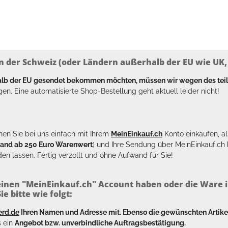
n der Schweiz (oder Ländern außerhalb der EU wie UK, T
halb der EU gesendet bekommen möchten, müssen wir wegen des tei
en. Eine automatisierte Shop-Bestellung geht aktuell leider nicht!
en Sie bei uns einfach mit Ihrem
MeinEinkauf.ch
Konto einkaufen, al
sand ab 250 Euro Warenwert
) und Ihre Sendung über MeinEinkauf.c
en lassen. Fertig verzollt und ohne Aufwand für Sie!
inen "MeinEinkauf.ch" Account haben oder die Ware i
e bitte wie folgt:
erd.de
Ihren Namen und Adresse mit. Ebenso die gewünschten Arti
s ein
Angebot bzw. unverbindliche Auftragsbestätigung.