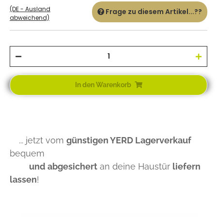
(DE - Ausland
Frage zu diesem Artikel...??
abweichend)
In den Warenkorb
... jetzt vom
günstigen YERD Lagerverkauf
bequem
und abgesichert
an deine Haustür
liefern
lassen
!