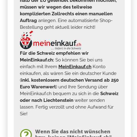
halb der EU gesendet bekommen möchten,
müssen wir wegen des teilweise
komplizierten Zollrechts einen manuellen
Auftrag
anlegen. Eine automatisierte Shop-
Bestellung geht aktuell leider nicht!
Für die Schweiz empfehlen wir
MeinEinkauf.ch:
So können Sie bei uns
einfach mit Ihrem
MeinEinkauf.ch
Konto
einkaufen, als wären Sie ein deutscher Kunde
(
inkl. kostenlosem deutschen Versand ab 250
Euro Warenwert
) und Ihre Sendung über
MeinEinkauf.ch bequem zu sich in die
Schweiz
oder nach Liechtenstein
weiter senden
lassen. Fertig verzollt und ohne Aufwand für
Sie!
Wenn Sie das nicht wünschen