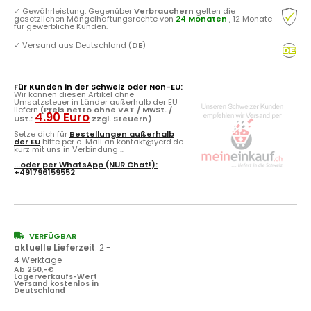
✓
Gewährleistung: Gegenüber
Verbrauchern
gelten die
gesetzlichen Mängelhaftungsrechte von
24 Monaten
, 12 Monate
für gewerbliche Kunden.
✓
Versand aus Deutschland (
DE
)
Für Kunden in der Schweiz oder Non-EU:
Wir können diesen Artikel ohne
Umsatzsteuer in Länder außerhalb der EU
liefern
(Preis netto ohne VAT / MwSt. /
4.90 Euro
USt.:
zzgl. Steuern)
.
Setze dich für
Bestellungen außerhalb
der EU
bitte per e-Mail an kontakt@yerd.de
kurz mit uns in Verbindung ...
...oder per
WhatsApp
(NUR Chat!):
+491796159552
VERFÜGBAR
aktuelle Lieferzeit
:
2 -
4 Werktage
Ab 250,-€
Lagerverkaufs-Wert
Versand kostenlos in
Deutschland