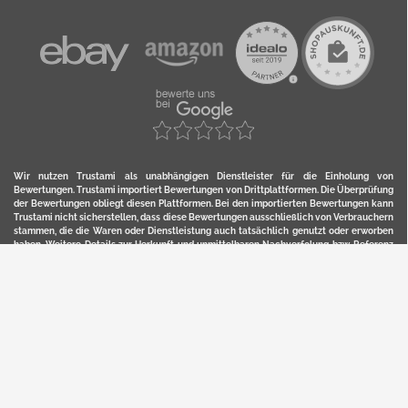
Wir nutzen Trustami als unabhängigen Dienstleister für die Einholung von
Bewertungen. Trustami importiert Bewertungen von Drittplattformen. Die Überprüfung
der Bewertungen obliegt diesen Plattformen. Bei den importierten Bewertungen kann
Trustami nicht sicherstellen, dass diese Bewertungen ausschließlich von Verbrauchern
stammen, die die Waren oder Dienstleistung auch tatsächlich genutzt oder erworben
haben. Weitere Details zur Herkunft und unmittelbaren Nachverfolung bzw. Referenz
der einzelnen Bewertungen, erhalten Sie durch klicken auf das Trustami-Logo.
YERD ist eine eingetragene Marke und ein Online-Shop der Motorgeräte Fischer GmbH
in Lahr/Schwarzwald. Unter der Marke YERD vertreibt das Unternehmen Produkte aus
Garten-, Land-, Forst- und Kommunaltechnik sowie ausgewählte D2C-Produkte.
Hier finden Sie unsern Verkauf auf
Ebay
und
Amazon
. Bitte beachten Sie, dass wir bei
Kaufland, Ebay (motofischtec) bzw. Amazon eventuell andere Konditionen und Preise
haben, als in unserem Lager-Direktverkauf.