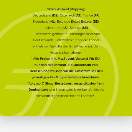
YERD Versand (shipping)
Deutschland
(DE)
, Österreich
(AT)
, France
(FR)
,
Nederland
(NL)
, Belgique België Belgien
(BE)
,
Lëtzebuerg
(LU)
, Sverige
(SE)
* Lieferzeiten gelten für Lieferungen innerhalb
Deutschlands, Lieferzeiten für andere Länder
entnehmen Sie bitte der Schaltfläche mit den
Versandinformationen
* Alle Preise inkl. MwSt. zzgl. Versand. Für EU-
Kunden mit Versand-Ziel ausserhalb von
Deutschland müssen wir die Umsatzsteuer des
jeweiligen EU-Mitgliedsstaates berechnen.
* Ab 250,-€ Shop-Bestellwert versandkostenfrei in
Deutschland
und in den beim jeweiligen Artikel als
versandfrei gekennzeichneten Ländern!