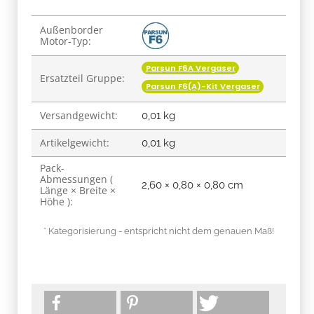
Produkteigenschaft
Wert
Außenborder
Motor-Typ:
Parsun F6A Vergaser
Ersatzteil Gruppe:
Parsun F6(A)-Kit Vergaser
Versandgewicht:
0,01 kg
Artikelgewicht:
0,01
kg
Pack-
Abmessungen (
2,60 × 0,80 × 0,80 cm
Länge × Breite ×
Höhe ):
* Kategorisierung - entspricht nicht dem genauen Maß!