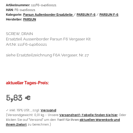
Artikelnummer:
111F6-04060021
HAN:
F6-04060021
Kategorie:
Parsun Außenborder Ersatzteile
/
PARSUN F-6
/
PARSUN F-6
Hersteller:
PARSUN
SCREW, DRAIN
Ersatzteil Aussenborder Parsun F6 Vergaser Kit
Art.Nr. 111F6-04060021
siehe Ersatzteilzeichnung F6A Vergaser, Nr. 27
aktueller Tages-Preis:
5,83 €
✓
inkl. 19% USt. , zzgl.
Versand
(Versandgewicht: 0,01 kg - Unsere
Versandtarif-Tabelle finden Sie hier
. Oder
klicken Sie auf "Versand" um den
Tarif für Ihren
aktuellen Warenkorb und
Ihrem Zielort
zu berechnen.)