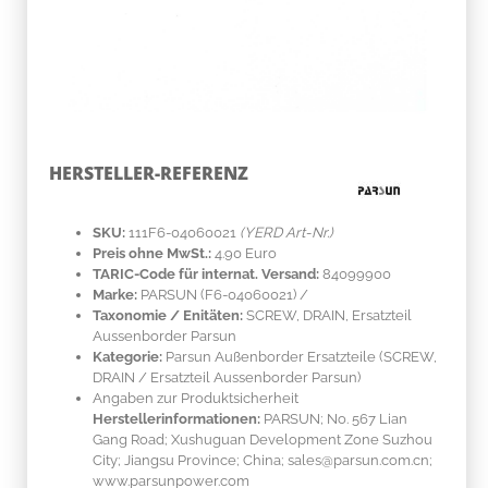
HERSTELLER-REFERENZ
SKU:
111F6-04060021
(YERD Art-Nr.)
Preis ohne MwSt.:
4.90 Euro
TARIC-Code für internat. Versand:
84099900
Marke:
PARSUN
(F6-04060021)
/
Taxonomie / Enitäten:
SCREW, DRAIN, Ersatzteil
Aussenborder Parsun
Kategorie:
Parsun Außenborder Ersatzteile (SCREW,
DRAIN / Ersatzteil Aussenborder Parsun)
Angaben zur Produktsicherheit
Herstellerinformationen:
PARSUN; No. 567 Lian
Gang Road; Xushuguan Development Zone Suzhou
City; Jiangsu Province; China; sales@parsun.com.cn;
www.parsunpower.com