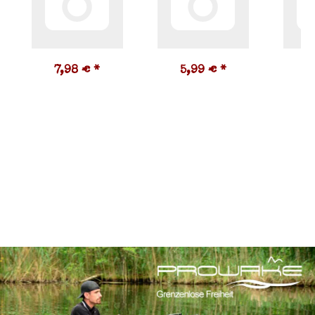
7,98 €
*
5,99 €
*
9