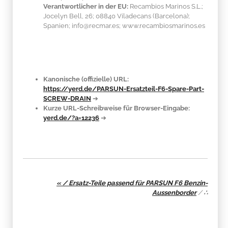
Verantwortlicher in der EU:
Recambios Marinos S.L.;
Jocelyn Bell, 26; 08840 Viladecans (Barcelona);
Spanien; info@recmar.es; www.recambiosmarinos.es
Kanonische (offizielle) URL:
https://yerd.de/PARSUN-Ersatzteil-F6-Spare-Part-
SCREW-DRAIN
➔
Kurze URL-Schreibweise für Browser-Eingabe:
yerd.de/?a=12236
➔
« / Ersatz-Teile passend für PARSUN F6 Benzin-
Aussenborder
/
∴