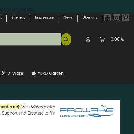
 weitergeleitet...
t
Sitemap
Impressum
News
Über uns
0,00 €
B-Ware
YERD Garten
border.de
):
Wir (
Motorgeräte
 Support und Ersatzteile für