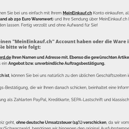
en Sie bei uns einfach mit Ihrem
MeinEinkauf.ch
Konto einkaufen, al
sand ab 250 Euro Warenwert
) und Ihre Sendung über MeinEinkauf.c
en lassen. Fertig verzollt und ohne Aufwand für Sie!
inen "MeinEinkauf.ch" Account haben oder die Ware i
e bitte wie folgt:
erd.de
Ihren Namen und Adresse mit. Ebenso die gewünschten Arti
s ein
Angebot bzw. unverbindliche Auftragsbestätigung.
h ist
, können Sie bei uns natürlich zu den üblichen Geschäftszeite
ags-Bestätigung, die wir Ihnen danach schicken, beinhaltet eine Info
lung als Zahlarten PayPal, Kreditkarte, SEPA-Lastschrift und klassi
eiz geht,
ohne deutsche Umsatzsteuer (19%) verschicken
, da wir vo
hr/Schwarzwald, benötigen wir hingegen den original Ausfuhrstempel 