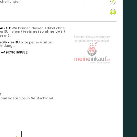
liche Kunden.
on-EU:
Wir können diesen Artikel ohne
r EU liefern
(Preis netto ohne VAT /
euern)
.
alb der EU
bitte per e-Mail an
ndung ...
:
+491796159552
e
and kostenlos in Deutschland