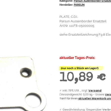
Kategorie:
Parsun Außenborder Ersatzt
Hersteller:
PARSUN
PLATE, C.D.I..
Parsun Aussenborder Ersatzteil
Art.Nr. 111F8-05000005
siehe Ersatzteilzeichnung F9.8 Elekt
aktueller Tages-Preis:
(nur noch 2 Stück am Lager!)
10,89 €
✓
inkl. 19% USt. , zzgl.
Versand
(Versandgewicht: 0,00 kg - Unsere
Vers
Tarif für Ihren
aktuellen Warenkorb und
✓
Gewährleistung: Gegenüber
Verb