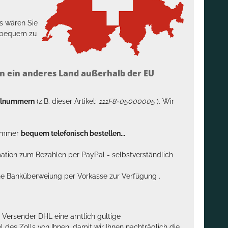
s wären Sie
h bequem zu
n ein anderes Land außerhalb der EU
kelnummern
(z.B. dieser Artikel:
111F8-05000005
). Wir
n immer
bequem telefonisch bestellen...
rmation zum Bezahlen per PayPal - selbstverständlich
sche Banküberweiung per Vorkasse zur Verfügung .
m Versender DHL eine amtlich gültige
des Zolls von Ihnen, damit wir Ihnen nachträglich die