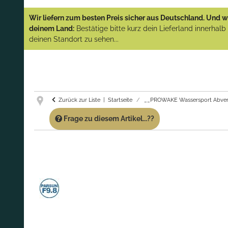
YAMAHA und PARSUN Außenborder
Wir liefern zum besten Preis sicher aus Deutschland. Und wi
(Abverkauf)!
deinem Land:
Bestätige bitte kurz dein Lieferland innerhal
deinen Standort zu sehen...
GARANTIE UND SERVICE:
Du erhältst über
diese Seite weiterhin Support für PROWAKE
Artikel!
Fragen?
Ruf uns für Fragen zu PROWAKE
Artikeln einfach an!
Zurück zur Liste
Startseite
__PROWAKE Wassersport Abver
Frage zu diesem Artikel...??