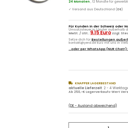
24 Monaten
, 12 Monate für gewerb
✓
Versand aus Deutschland (
DE
)
Für Kunden in der Schweiz oder N
Umsatzsteuer in Länder außerhalb de
9.15 Euro
MwSt. / USt.:
zzgl. St
Setze dich für
Bestellungen außerh
kontakt@yerd.de kurz mit uns in Verbi
...oder per
WhatsApp
(NUR Chat!)
KNAPPER LAGERBESTAND
aktuelle Lieferzeit
:
2 - 4 Werktag
Ab 250,-€ Lagerverkaufs-Wert Vers
(DE - Ausland abweichend)