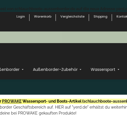
st von schlauchboote-aussenborder.de auf die neue Adresse yerd.de
Login
Warenkorb
Vergleichsliste
Shipping
Kontak
ßenborder
Außenborder-Zubehör
Wassersport
r
PROWAKE
Wassersport- und Boots-Artikel (
schlauchboote-aussen
rder Geschäftsbereich auf. HIER auf "yerd.de" erhältst du weiterhin
deine bei PROWAKE gekauften Produkte!