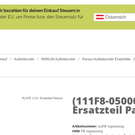
r bezahlen für deinen Einkauf Steuern in
b der EU, um Preise bzw. den Steuersatz für
Österreich
kauf
Außenborder
PARSUN Außenborder
Parsun Außenborder Ersatzteile
(111F8-0500
PLATE, C.D.I., Ersatzteil Parsun
:
Ersatzteil 
Artikelnummer:
111F8-05000005
HAN:
F8-05000005