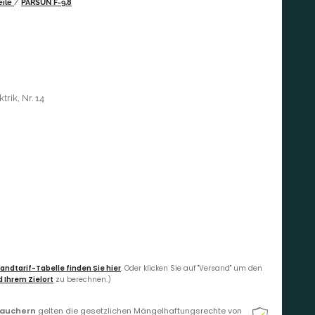
eile
/
PARSUN F-9.8
rik, Nr. 14
andtarif-Tabelle finden Sie hier
. Oder klicken Sie auf "Versand" um den
 Ihrem Zielort
zu berechnen.)
rauchern
gelten die gesetzlichen Mängelhaftungsrechte von