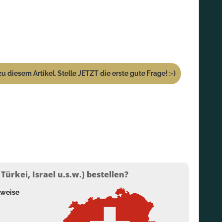
u diesem Artikel. Stelle JETZT die erste gute Frage! :-)
ürkei, Israel u.s.w.) bestellen?
lweise