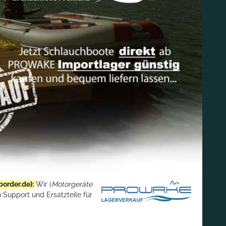
border.de
):
Wir (
Motorgeräte
 Support und Ersatzteile für