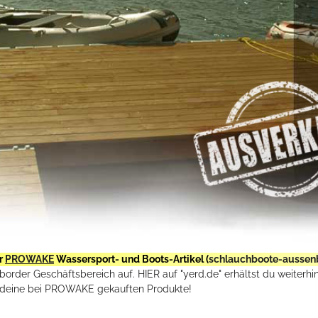
r
PROWAKE
Wassersport- und Boots-Artikel (
schlauchboote-aussen
rder Geschäftsbereich auf. HIER auf "yerd.de" erhältst du weiterhin
deine bei PROWAKE gekauften Produkte!