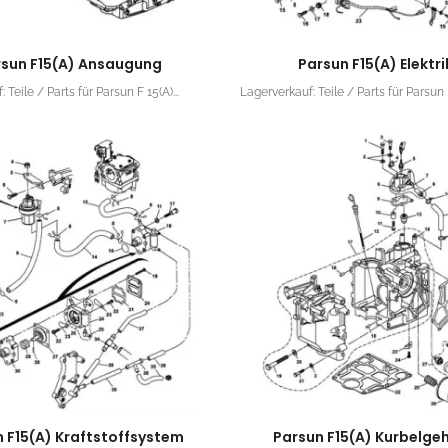
rsun F15(A) Ansaugung
Parsun F15(A) Elektrik
 Teile / Parts für Parsun F 15(A)...
Lagerverkauf: Teile / Parts für Parsun F
 F15(A) Kraftstoffsystem
Parsun F15(A) Kurbelge