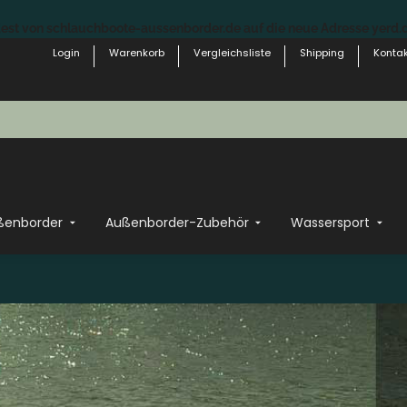
st von schlauchboote-aussenborder.de auf die neue Adresse yerd.de
Login
Warenkorb
Vergleichsliste
Shipping
Kontak
ßenborder
Außenborder-Zubehör
Wassersport