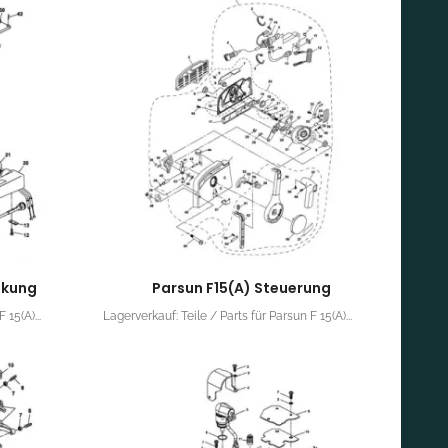
nkung
Parsun F15(A) Steuerung
 15(A)...
Lagerverkauf: Teile / Parts für Parsun F 15(A)...