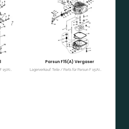
l
Parsun F15(A) Vergaser
 15(A)...
Lagerverkauf: Teile / Parts für Parsun F 15(A)...