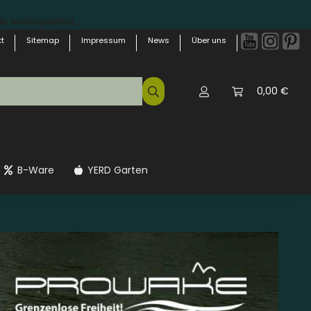
 weitergeleitet...
t
Sitemap
Impressum
News
Über uns
0,00 €
B-Ware
YERD Garten