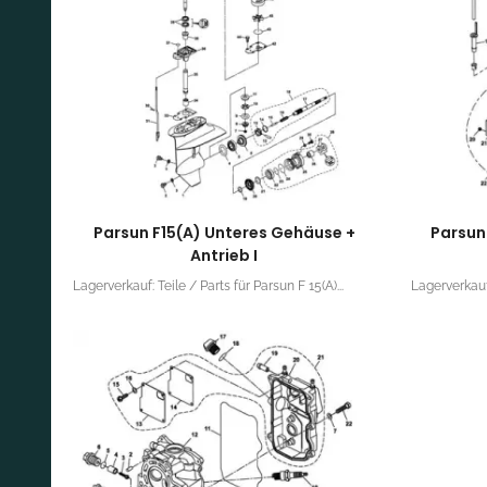
Parsun F15(A) Unteres Gehäuse +
Parsun
Antrieb I
Lagerverkauf: Teile / Parts für Parsun F 15(A)...
Lagerverkauf: