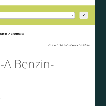
✔
elle / Ersatzteile
Parsun, F 15 A, Außenborder, Ersatzteile
:
-A Benzin-
.