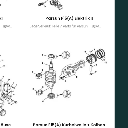
 I
Parsun F15(A) Elektrik II
 15(A)...
Lagerverkauf: Teile / Parts für Parsun F 15(A)...
häuse
Parsun F15(A) Kurbelwelle + Kolben