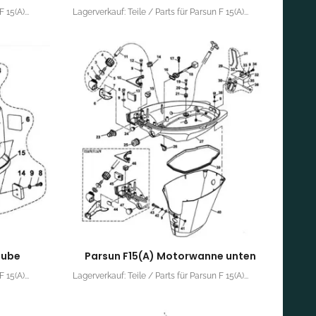
 15(A)...
Lagerverkauf: Teile / Parts für Parsun F 15(A)...
aube
Parsun F15(A) Motorwanne unten
 15(A)...
Lagerverkauf: Teile / Parts für Parsun F 15(A)...