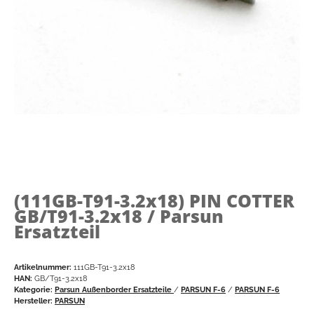
(111GB-T91-3.2x18)
PIN COTTER
GB/T91-3.2x18 / Parsun
Ersatzteil
Artikelnummer:
111GB-T91-3.2x18
HAN:
GB/T91-3.2x18
Kategorie:
Parsun Außenborder Ersatzteile
/
PARSUN F-6
/
PARSUN F-6
Hersteller:
PARSUN