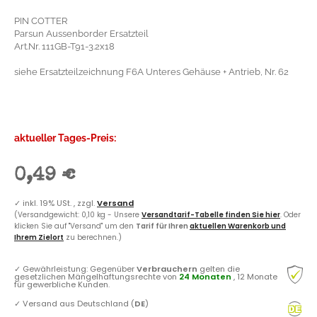
PIN COTTER
Parsun Aussenborder Ersatzteil
Art.Nr. 111GB-T91-3.2x18
siehe Ersatzteilzeichnung F6A Unteres Gehäuse + Antrieb, Nr. 62
aktueller Tages-Preis:
0,49 €
✓
inkl. 19% USt. , zzgl.
Versand
(Versandgewicht: 0,10 kg - Unsere
Versandtarif-Tabelle finden Sie hier
. Oder
klicken Sie auf "Versand" um den
Tarif für Ihren
aktuellen Warenkorb und
Ihrem Zielort
zu berechnen.)
✓
Gewährleistung: Gegenüber
Verbrauchern
gelten die
gesetzlichen Mängelhaftungsrechte von
24 Monaten
, 12 Monate
für gewerbliche Kunden.
✓
Versand aus Deutschland (
DE
)