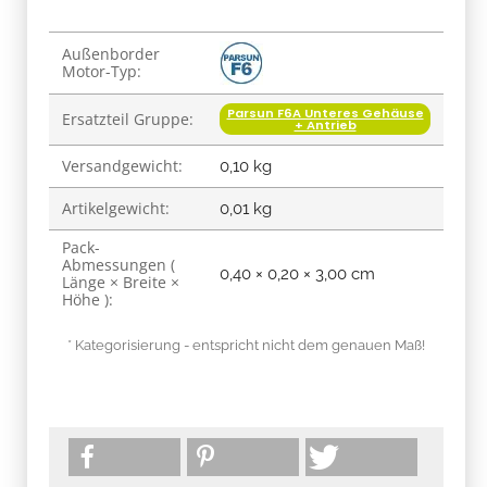
Produkteigenschaft
Wert
Außenborder
Motor-Typ:
Parsun F6A Unteres Gehäuse
Ersatzteil Gruppe:
+ Antrieb
Versandgewicht:
0,10 kg
Artikelgewicht:
0,01
kg
Pack-
Abmessungen (
0,40 × 0,20 × 3,00 cm
Länge × Breite ×
Höhe ):
* Kategorisierung - entspricht nicht dem genauen Maß!