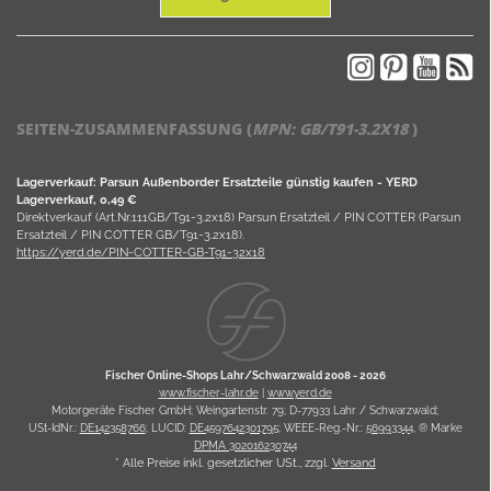
SEITEN-ZUSAMMENFASSUNG (
MPN:
GB/T91-3.2X18
)
Lagerverkauf: Parsun Außenborder Ersatzteile günstig kaufen - YERD
Lagerverkauf, 0,49 €
Direktverkauf (Art.Nr.111GB/T91-3.2x18) Parsun Ersatzteil / PIN COTTER (Parsun
Ersatzteil / PIN COTTER GB/T91-3.2x18).
https://yerd.de/PIN-COTTER-GB-T91-32x18
Fischer Online-Shops Lahr/Schwarzwald 2008 -
2026
www.fischer-lahr.de
|
www.yerd.de
Motorgeräte Fischer GmbH; Weingartenstr. 79; D-77933 Lahr / Schwarzwald;
USt-IdNr.:
DE142358766
; LUCID:
DE4597642301795
; WEEE-Reg.-Nr.:
56993344
, ® Marke
DPMA 302016230744
* Alle Preise inkl. gesetzlicher USt., zzgl.
Versand