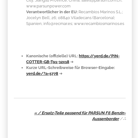
City; Jiangsu Province; China; sales@parsun.com.cn;
www.parsunpower.com
Verantwortlicher in der EU:
Recambios Marinos S.L.;
Jocelyn Bell, 26; 08840 Viladecans (Barcelona);
Spanien; info@recmar.es; www.recambiosmarinos.es
Kanonische (offizielle) URL:
https://yerd.de/PIN-
COTTER-GB-T91-32x18
➔
Kurze URL-Schreibweise für Browser-Eingabe:
yerd.de/?a=5778
➔
« / Ersatz-Teile passend für PARSUN F6 Benzin-
Aussenborder
/
∴