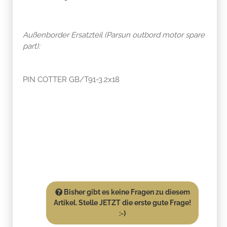
Außenborder Ersatzteil (Parsun outbord motor spare
part):
PIN COTTER GB/T91-3.2x18
Bisher gibt es keine Fragen zu diesem
Artikel. Stelle JETZT die erste gute Frage!
:-)