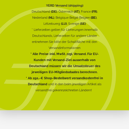
YERD Versand (shipping)
Deutschland
(DE)
, Österreich
(AT)
, France
(FR)
,
Nederland
(NL)
, Belgique België Belgien
(BE)
,
Lëtzebuerg
(LU)
, Sverige
(SE)
* Lieferzeiten gelten für Lieferungen innerhalb
Deutschlands, Lieferzeiten für andere Länder
entnehmen Sie bitte der Schaltfläche mit den
Versandinformationen
* Alle Preise inkl. MwSt. zzgl. Versand. Für EU-
Kunden mit Versand-Ziel ausserhalb von
Deutschland müssen wir die Umsatzsteuer des
jeweiligen EU-Mitgliedsstaates berechnen.
* Ab 250,-€ Shop-Bestellwert versandkostenfrei in
Deutschland
und in den beim jeweiligen Artikel als
versandfrei gekennzeichneten Ländern!