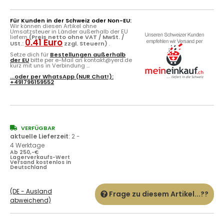
Für Kunden in der Schweiz oder Non-EU:
Wir können diesen Artikel ohne
Umsatzsteuer in Länder außerhalb der EU
liefern
(Preis netto ohne VAT / MwSt. /
0.41 Euro
USt.:
zzgl. Steuern)
.
Setze dich für
Bestellungen außerhalb
der EU
bitte per e-Mail an kontakt@yerd.de
kurz mit uns in Verbindung ...
...oder per
WhatsApp
(NUR Chat!):
+491796159552
VERFÜGBAR
aktuelle Lieferzeit
:
2 -
4 Werktage
Ab 250,-€
Lagerverkaufs-Wert
Versand kostenlos in
Deutschland
(DE - Ausland
Frage zu diesem Artikel...??
abweichend)