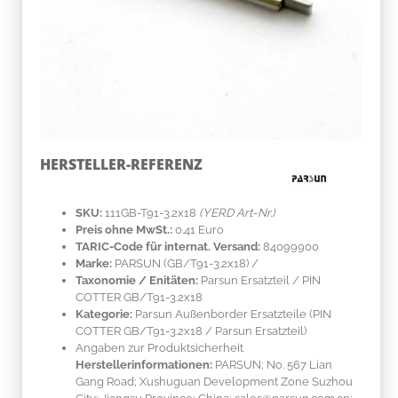
HERSTELLER-REFERENZ
SKU:
111GB-T91-3.2x18
(YERD Art-Nr.)
Preis ohne MwSt.:
0.41 Euro
TARIC-Code für internat. Versand:
84099900
Marke:
PARSUN
(GB/T91-3.2x18)
/
Taxonomie / Enitäten:
Parsun Ersatzteil / PIN
COTTER GB/T91-3.2x18
Kategorie:
Parsun Außenborder Ersatzteile (PIN
COTTER GB/T91-3.2x18 / Parsun Ersatzteil)
Angaben zur Produktsicherheit
Herstellerinformationen:
PARSUN; No. 567 Lian
Gang Road; Xushuguan Development Zone Suzhou