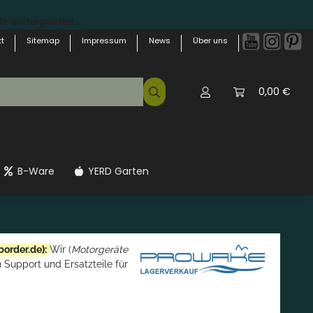
 weitergeleitet...
t
Sitemap
Impressum
News
Über uns
0,00 €
B-Ware
YERD Garten
border.de
):
Wir (
Motorgeräte
 Support und Ersatzteile für