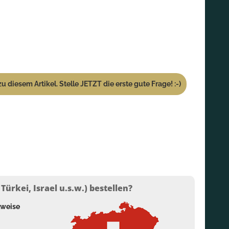
u diesem Artikel. Stelle JETZT die erste gute Frage! :-)
ürkei, Israel u.s.w.) bestellen?
lweise