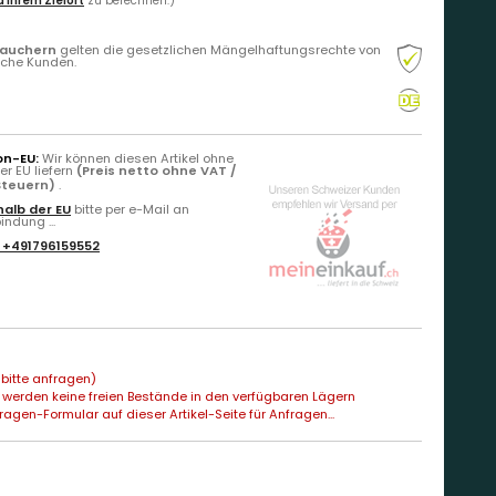
 Ihrem Zielort
zu berechnen.)
rauchern
gelten die gesetzlichen Mängelhaftungsrechte von
liche Kunden.
on-EU:
Wir können diesen Artikel ohne
r EU liefern
(Preis netto ohne VAT /
Steuern)
.
alb der EU
bitte per e-Mail an
ndung ...
:
+491796159552
bitte anfragen)
 werden keine freien Bestände in den verfügbaren Lägern
agen-Formular auf dieser Artikel-Seite für Anfragen...