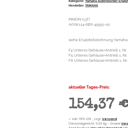
Kategorie:
Yamaha Außenborder Ersatzt
Hersteller:
YAMAHA
PINION (13T)
Art.Nr.114-6BX-45551-00
siehe Ersatzteilzeichnung Yamaha:
F4 Unteres Gehäuse+Antrieb 1, Nr.
F5 Unteres Gehäuse+Antrieb 1, Nr.
F6 Unteres Gehäuse+Antrieb 1, Nr.
aktueller Tages-Preis:
154,37 
✓
inkl. 19% USt. , zzgl.
Versand
(Versandgewicht: 0,00 kg - Unsere
Vers