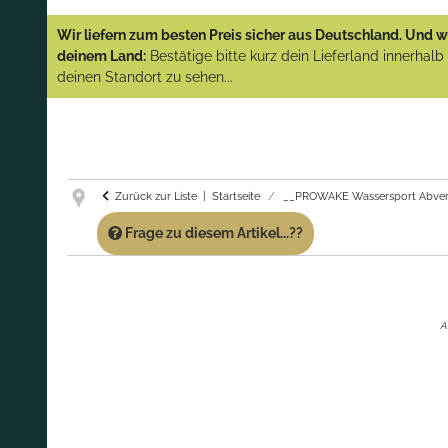
YAMAHA und PARSUN Außenborder
Wir liefern zum besten Preis sicher aus Deutschland. Und wi
(Abverkauf)!
deinem Land:
Bestätige bitte kurz dein Lieferland innerhal
deinen Standort zu sehen...
GARANTIE UND SERVICE:
Du erhältst über
diese Seite weiterhin Support für PROWAKE
Artikel!
Fragen?
Ruf uns für Fragen zu PROWAKE
Artikeln einfach an!
Zurück zur Liste
Startseite
__PROWAKE Wassersport Abver
Frage zu diesem Artikel...??
A