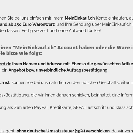
en Sie bei uns einfach mit Ihrem
MeinEinkauf.ch
Konto einkaufen, al
sand ab 250 Euro Warenwert
) und Ihre Sendung über MeinEinkauf.c
en lassen. Fertig verzollt und ohne Aufwand für Sie!
inen "MeinEinkauf.ch" Account haben oder die Ware i
e bitte wie folgt:
erd.de
Ihren Namen und Adresse mit. Ebenso die gewünschten Arti
s ein
Angebot bzw. unverbindliche Auftragsbestätigung.
h ist
, können Sie bei uns natürlich zu den üblichen Geschäftszeite
ags-Bestätigung, die wir Ihnen danach schicken, beinhaltet eine Info
lung als Zahlarten PayPal, Kreditkarte, SEPA-Lastschrift und klassi
eiz geht,
ohne deutsche Umsatzsteuer (19%) verschicken
, da wir vo