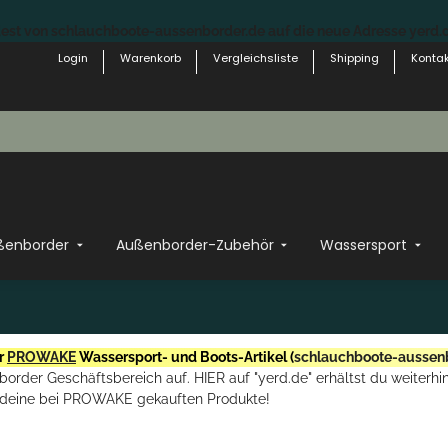
st von schlauchboote-aussenborder.de auf die neue Adresse yerd.de
Login
Warenkorb
Vergleichsliste
Shipping
Kontak
ßenborder
Außenborder-Zubehör
Wassersport
r
PROWAKE
Wassersport- und Boots-Artikel (
schlauchboote-aussen
rder Geschäftsbereich auf. HIER auf "yerd.de" erhältst du weiterhin
deine bei PROWAKE gekauften Produkte!