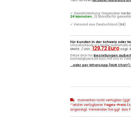
Tarif für Ihren
aktuellen Warenkorb und
✓
Gewährleistung: Gegenüber
Verb
24 Monaten
, 12 Monate für gewerb
✓
Versand aus Deutschland (
DE
)
Für Kunden in der Schweiz oder N
Umsatzsteuer in Länder außerhalb de
129.72 Euro
MwSt. / USt.:
zzgl. 
Setze dich für
Bestellungen außerh
kontakt@yerd.de kurz mit uns in Verbi
...oder per
WhatsApp
(NUR Chat!)
momentan nicht verfügbar (ggf. 
* letzter verfügbarer
Tages-Preis
Es
angezeigt. Verwenden Sie ggf. das Fr