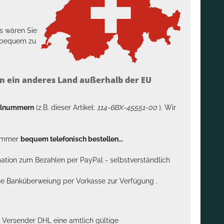
s wären Sie
h bequem zu
n ein anderes Land außerhalb der EU
kelnummern
(z.B. dieser Artikel:
114-6BX-45551-00
). Wir
n immer
bequem telefonisch bestellen...
rmation zum Bezahlen per PayPal - selbstverständlich
sche Banküberweiung per Vorkasse zur Verfügung .
m Versender DHL eine amtlich gültige