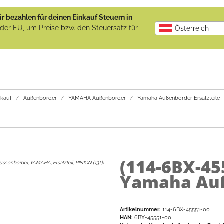
r bezahlen für deinen Einkauf Steuern in
b der EU, um Preise bzw. den Steuersatz für
Österreich
kauf
Außenborder
YAMAHA Außenborder
Yamaha Außenborder Ersatzteile
(114-6BX-45
ussenborder, YAMAHA, Ersatzteil, PINION (13T)
:
Yamaha Auß
Artikelnummer:
114-6BX-45551-00
HAN:
6BX-45551-00