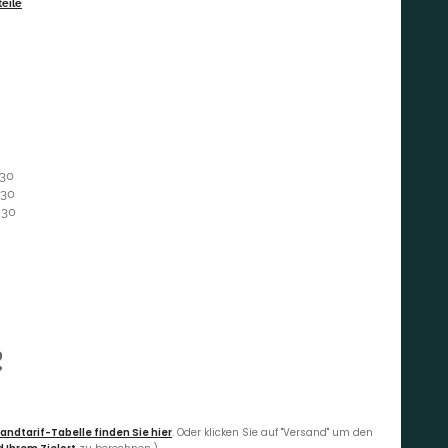
eile
 30
 30
 30
€
andtarif-Tabelle finden Sie hier
. Oder klicken Sie auf "Versand" um den