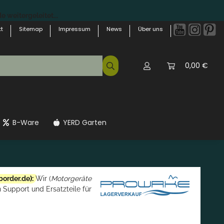
 weitergeleitet...
t
Sitemap
Impressum
News
Über uns
0,00 €
B-Ware
YERD Garten
border.de
):
Wir (
Motorgeräte
 Support und Ersatzteile für