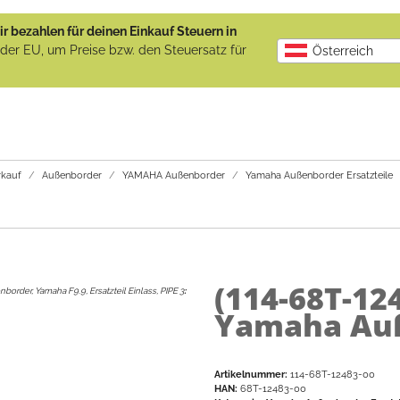
r bezahlen für deinen Einkauf Steuern in
b der EU, um Preise bzw. den Steuersatz für
Österreich
kauf
Außenborder
YAMAHA Außenborder
Yamaha Außenborder Ersatzteile
(114-68T-12
border, Yamaha F9.9, Ersatzteil Einlass, PIPE 3
:
Yamaha Auß
Artikelnummer:
114-68T-12483-00
HAN:
68T-12483-00