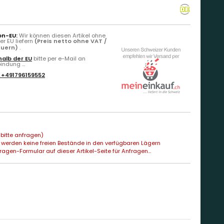
on-EU:
Wir können diesen Artikel ohne
r EU liefern
(Preis netto ohne VAT /
euern)
.
alb der EU
bitte per e-Mail an
ndung ...
:
+491796159552
bitte anfragen)
 werden keine freien Bestände in den verfügbaren Lägern
agen-Formular auf dieser Artikel-Seite für Anfragen...