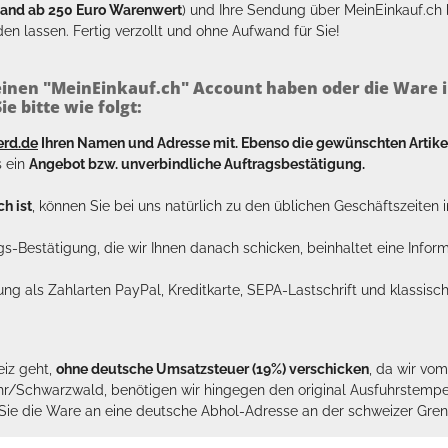
sand ab 250 Euro Warenwert
) und Ihre Sendung über MeinEinkauf.c
en lassen. Fertig verzollt und ohne Aufwand für Sie!
inen "MeinEinkauf.ch" Account haben oder die Ware i
e bitte wie folgt:
erd.de
Ihren Namen und Adresse mit. Ebenso die gewünschten Arti
s ein
Angebot bzw. unverbindliche Auftragsbestätigung.
h ist
, können Sie bei uns natürlich zu den üblichen Geschäftszeite
ags-Bestätigung, die wir Ihnen danach schicken, beinhaltet eine Info
lung als Zahlarten PayPal, Kreditkarte, SEPA-Lastschrift und klassi
eiz geht,
ohne deutsche Umsatzsteuer (19%) verschicken
, da wir vo
hr/Schwarzwald, benötigen wir hingegen den original Ausfuhrstempel 
n Sie die Ware an eine deutsche Abhol-Adresse an der schweizer Gren