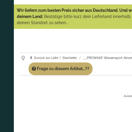
YAMAHA und PARSUN Außenborder
Wir liefern zum besten Preis sicher aus Deutschland. Und wi
(Abverkauf)!
deinem Land:
Bestätige bitte kurz dein Lieferland innerhal
deinen Standort zu sehen...
GARANTIE UND SERVICE:
Du erhältst über
diese Seite weiterhin Support für PROWAKE
Artikel!
Fragen?
Ruf uns für Fragen zu PROWAKE
Artikeln einfach an!
Zurück zur Liste
Startseite
__PROWAKE Wassersport Abver
Frage zu diesem Artikel...??
Aussen