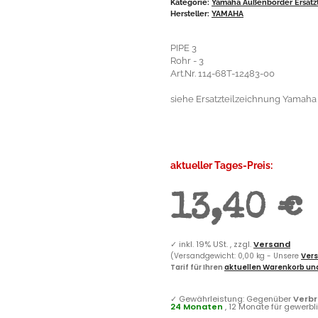
Kategorie:
Yamaha Außenborder Ersatzt
Hersteller:
YAMAHA
PIPE 3
Rohr - 3
Art.Nr. 114-68T-12483-00
siehe Ersatzteilzeichnung Yamaha F
aktueller Tages-Preis:
13,40 €
✓
inkl. 19% USt. , zzgl.
Versand
(Versandgewicht: 0,00 kg - Unsere
Vers
Tarif für Ihren
aktuellen Warenkorb und
✓
Gewährleistung: Gegenüber
Verb
24 Monaten
, 12 Monate für gewerb