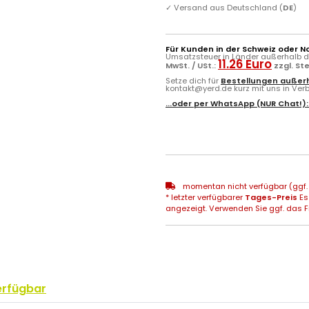
✓
Versand aus Deutschland (
DE
)
Für Kunden in der Schweiz oder N
Umsatzsteuer in Länder außerhalb de
11.26 Euro
MwSt. / USt.:
zzgl. St
Setze dich für
Bestellungen außerh
kontakt@yerd.de kurz mit uns in Verbi
...oder per
WhatsApp
(NUR Chat!)
momentan nicht verfügbar (ggf. 
* letzter verfügbarer
Tages-Preis
Es
angezeigt. Verwenden Sie ggf. das Fr
erfügbar