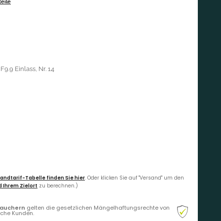
eile
9.9 Einlass, Nr. 14
andtarif-Tabelle finden Sie hier
. Oder klicken Sie auf "Versand" um den
 Ihrem Zielort
zu berechnen.)
rauchern
gelten die gesetzlichen Mängelhaftungsrechte von
liche Kunden.