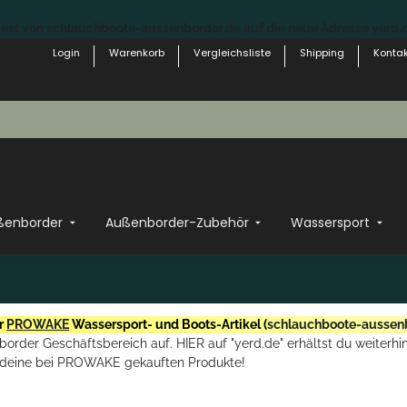
st von schlauchboote-aussenborder.de auf die neue Adresse yerd.de
Login
Warenkorb
Vergleichsliste
Shipping
Kontak
ßenborder
Außenborder-Zubehör
Wassersport
r
PROWAKE
Wassersport- und Boots-Artikel (
schlauchboote-aussen
rder Geschäftsbereich auf. HIER auf "yerd.de" erhältst du weiterhin
deine bei PROWAKE gekauften Produkte!