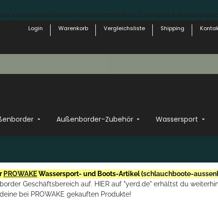
st von schlauchboote-aussenborder.de auf die neue Adresse yerd.de
Login
Warenkorb
Vergleichsliste
Shipping
Kontak
ßenborder
Außenborder-Zubehör
Wassersport
r
PROWAKE
Wassersport- und Boots-Artikel (
schlauchboote-aussen
rder Geschäftsbereich auf. HIER auf "yerd.de" erhältst du weiterhin
deine bei PROWAKE gekauften Produkte!