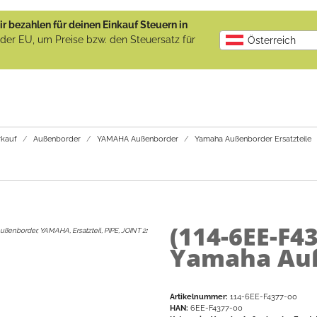
r bezahlen für deinen Einkauf Steuern in
b der EU, um Preise bzw. den Steuersatz für
Österreich
kauf
Außenborder
YAMAHA Außenborder
Yamaha Außenborder Ersatzteile
(114-6EE-F4
ußenborder, YAMAHA, Ersatzteil, PIPE, JOINT 2
:
Yamaha Auß
Artikelnummer:
114-6EE-F4377-00
HAN:
6EE-F4377-00