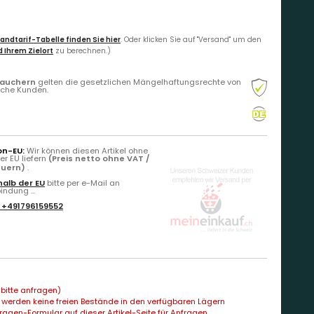
andtarif-Tabelle finden Sie hier
. Oder klicken Sie auf "Versand" um den
 Ihrem Zielort
zu berechnen.)
rauchern
gelten die gesetzlichen Mängelhaftungsrechte von
liche Kunden.
on-EU:
Wir können diesen Artikel ohne
r EU liefern
(Preis netto ohne VAT /
euern)
.
alb der EU
bitte per e-Mail an
ndung ...
:
+491796159552
bitte anfragen)
 werden keine freien Bestände in den verfügbaren Lägern
agen-Formular auf dieser Artikel-Seite für Anfragen...