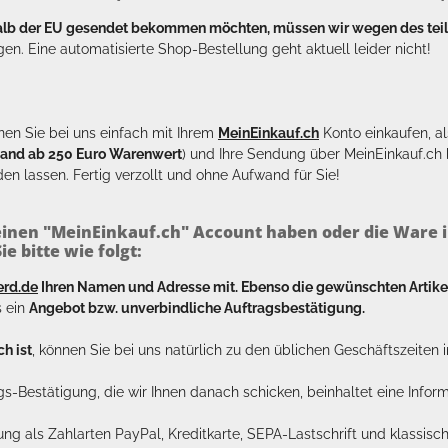
halb der EU gesendet bekommen möchten, müssen wir wegen des tei
en. Eine automatisierte Shop-Bestellung geht aktuell leider nicht!
en Sie bei uns einfach mit Ihrem
MeinEinkauf.ch
Konto einkaufen, al
sand ab 250 Euro Warenwert
) und Ihre Sendung über MeinEinkauf.c
en lassen. Fertig verzollt und ohne Aufwand für Sie!
inen "MeinEinkauf.ch" Account haben oder die Ware i
e bitte wie folgt:
erd.de
Ihren Namen und Adresse mit. Ebenso die gewünschten Arti
s ein
Angebot bzw. unverbindliche Auftragsbestätigung.
h ist
, können Sie bei uns natürlich zu den üblichen Geschäftszeite
ags-Bestätigung, die wir Ihnen danach schicken, beinhaltet eine Info
lung als Zahlarten PayPal, Kreditkarte, SEPA-Lastschrift und klassi