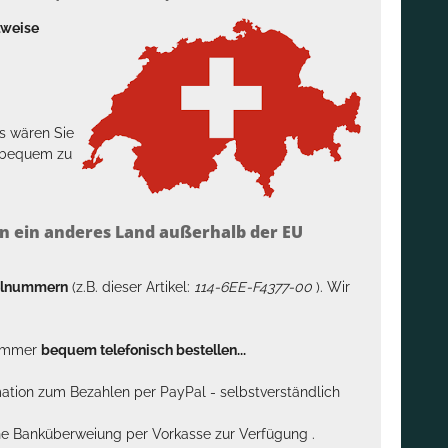
lweise
s wären Sie
h bequem zu
n ein anderes Land außerhalb der EU
kelnummern
(z.B. dieser Artikel:
114-6EE-F4377-00
). Wir
n immer
bequem telefonisch bestellen...
rmation zum Bezahlen per PayPal - selbstverständlich
sche Banküberweiung per Vorkasse zur Verfügung .