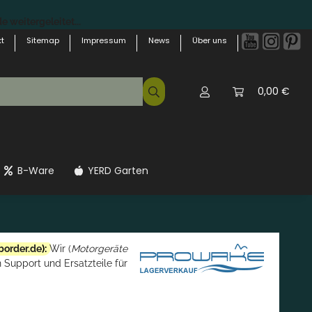
 weitergeleitet...
t
Sitemap
Impressum
News
Über uns
0,00 €
B-Ware
YERD Garten
border.de
):
Wir (
Motorgeräte
 Support und Ersatzteile für