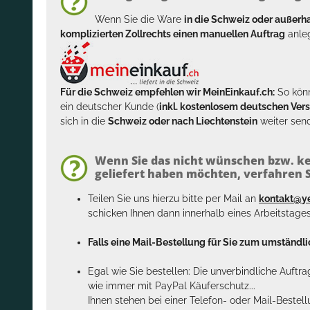
Wenn Sie die Ware
in die Schweiz oder außer
komplizierten Zollrechts einen manuellen Auftrag
anleg
Für die Schweiz empfehlen wir MeinEinkauf.ch:
So könn
ein deutscher Kunde (
inkl. kostenlosem deutschen Ver
sich in die
Schweiz oder nach Liechtenstein
weiter send
Wenn Sie das nicht wünschen bzw. ke
geliefert haben möchten, verfahren Si
Teilen Sie uns hierzu bitte per Mail an
kontakt@y
schicken Ihnen dann innerhalb eines Arbeitstage
Falls eine Mail-Bestellung für Sie zum umständlic
Egal wie Sie bestellen: Die unverbindliche Auftr
wie immer mit PayPal Käuferschutz...
Ihnen stehen bei einer Telefon- oder Mail-Bestel