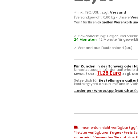
✓
inkl. 19% USt. , zzgl.
Versand
(Versandgewicht: 0,00 kg - Unsere
Vers
Tarif für Ihren
aktuellen Warenkorb und
✓
Gewährleistung: Gegenüber
Verb
24 Monaten
, 12 Monate für gewerb
✓
Versand aus Deutschland (
DE
)
Für Kunden in der Schweiz oder N
Umsatzsteuer in Länder außerhalb de
11.26 Euro
MwSt. / USt.:
zzgl. St
Setze dich für
Bestellungen außerh
kontakt@yerd.de kurz mit uns in Verbi
...oder per
WhatsApp
(NUR Chat!)
momentan nicht verfügbar (ggf. 
* letzter verfügbarer
Tages-Preis
Es
angezeigt. Verwenden Sie ggf. das Fr