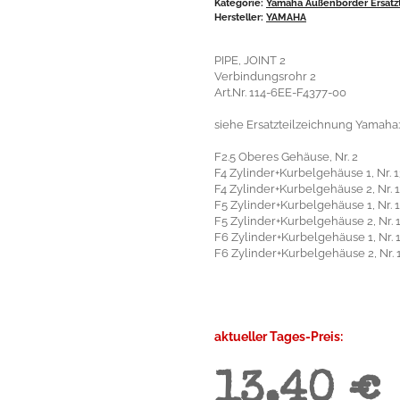
Kategorie:
Yamaha Außenborder Ersatzt
Hersteller:
YAMAHA
PIPE, JOINT 2
Verbindungsrohr 2
Art.Nr. 114-6EE-F4377-00
siehe Ersatzteilzeichnung Yamaha:
F2.5 Oberes Gehäuse, Nr. 2
F4 Zylinder+Kurbelgehäuse 1, Nr. 1
F4 Zylinder+Kurbelgehäuse 2, Nr. 
F5 Zylinder+Kurbelgehäuse 1, Nr. 
F5 Zylinder+Kurbelgehäuse 2, Nr. 
F6 Zylinder+Kurbelgehäuse 1, Nr. 
F6 Zylinder+Kurbelgehäuse 2, Nr. 
aktueller Tages-Preis:
13,40 €