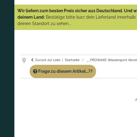
YAMAHA und PARSUN Außenborder
Wir liefern zum besten Preis sicher aus Deutschland. Und wi
(Abverkauf)!
deinem Land:
Bestätige bitte kurz dein Lieferland innerhal
deinen Standort zu sehen...
GARANTIE UND SERVICE:
Du erhältst über
diese Seite weiterhin Support für PROWAKE
Artikel!
Fragen?
Ruf uns für Fragen zu PROWAKE
Artikeln einfach an!
Zurück zur Liste
Startseite
__PROWAKE Wassersport Abver
Frage zu diesem Artikel...??
A