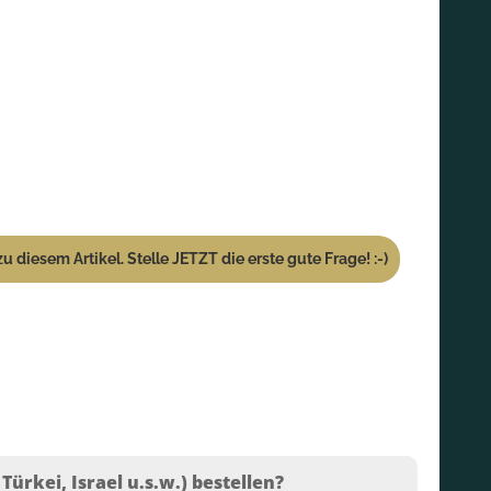
u diesem Artikel. Stelle JETZT die erste gute Frage! :-)
ürkei, Israel u.s.w.) bestellen?