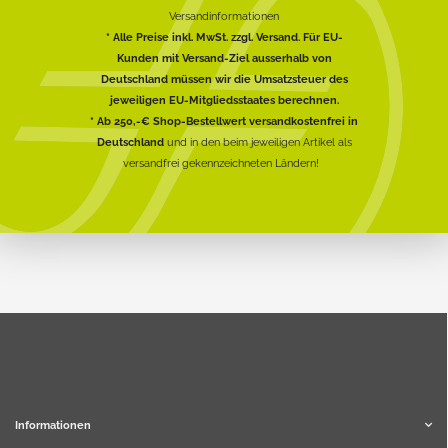
Versandinformationen
* Alle Preise inkl. MwSt. zzgl. Versand. Für EU-
Kunden mit Versand-Ziel ausserhalb von
Deutschland müssen wir die Umsatzsteuer des
jeweiligen EU-Mitgliedsstaates berechnen.
* Ab 250,-€ Shop-Bestellwert versandkostenfrei in
Deutschland
und in den beim jeweiligen Artikel als
versandfrei gekennzeichneten Ländern!
Informationen