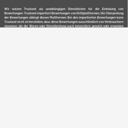
Wir nutzen Trustami als unabhängigen Dienstleister für die Einholung von
Bewertungen. Trustami importiert Bewertungen von Drittplattformen. Die Überprüfung
der Bewertungen obliegt diesen Plattformen. Bei den importierten Bewertungen kann
Trustami nicht sicherstellen, dass diese Bewertungen ausschließlich von Verbrauchern
stammen, die die Waren oder Dienstleistung auch tatsächlich genutzt oder erworben
haben. Weitere Details zur Herkunft und unmittelbaren Nachverfolung bzw. Referenz
der einzelnen Bewertungen, erhalten Sie durch klicken auf das Trustami-Logo.
YERD ist eine eingetragene Marke und ein Online-Shop der Motorgeräte Fischer GmbH
in Lahr/Schwarzwald. Unter der Marke YERD vertreibt das Unternehmen Produkte aus
Garten-, Land-, Forst- und Kommunaltechnik sowie ausgewählte D2C-Produkte.
Hier finden Sie unsern Verkauf auf
Ebay
und
Amazon
. Bitte beachten Sie, dass wir bei
Kaufland, Ebay (motofischtec) bzw. Amazon eventuell andere Konditionen und Preise
haben, als in unserem Lager-Direktverkauf.
Sicher, bequem und flexibel kaufen...