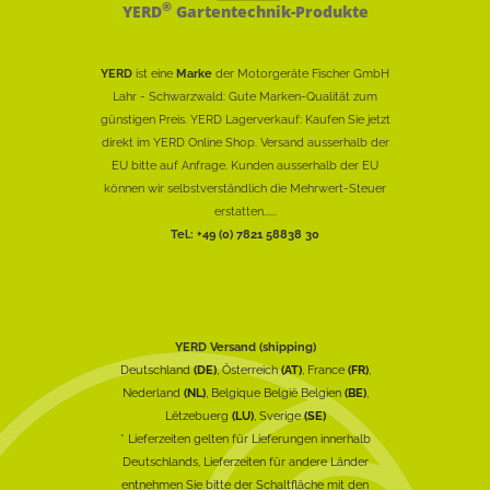
®
YERD
Gartentechnik-Produkte
YERD
ist eine
Marke
der Motorgeräte Fischer GmbH
Lahr - Schwarzwald: Gute Marken-Qualität zum
günstigen Preis. YERD Lagerverkauf: Kaufen Sie jetzt
direkt im YERD Online Shop. Versand ausserhalb der
EU bitte auf Anfrage. Kunden ausserhalb der EU
können wir selbstverständlich die Mehrwert-Steuer
erstatten......
Tel.: +49 (0) 7821 58838 30
YERD Versand (shipping)
Deutschland
(DE)
, Österreich
(AT)
, France
(FR)
,
Nederland
(NL)
, Belgique België Belgien
(BE)
,
Lëtzebuerg
(LU)
, Sverige
(SE)
* Lieferzeiten gelten für Lieferungen innerhalb
Deutschlands, Lieferzeiten für andere Länder
entnehmen Sie bitte der Schaltfläche mit den