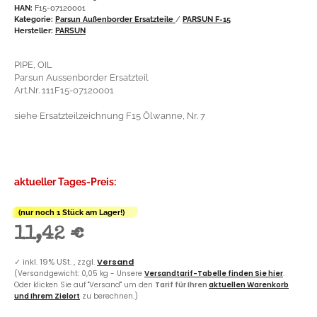
HAN:
F15-07120001
Kategorie:
Parsun Außenborder Ersatzteile
/
PARSUN F-15
Hersteller:
PARSUN
PIPE, OIL
Parsun Aussenborder Ersatzteil
Art.Nr. 111F15-07120001
siehe Ersatzteilzeichnung F15 Ölwanne, Nr. 7
aktueller Tages-Preis:
(nur noch 1 Stück am Lager!)
11,42 €
✓
inkl. 19% USt. , zzgl.
Versand
(Versandgewicht: 0,05 kg - Unsere
Versandtarif-Tabelle finden Sie hier
.
Oder klicken Sie auf "Versand" um den
Tarif für Ihren
aktuellen Warenkorb
und Ihrem Zielort
zu berechnen.)