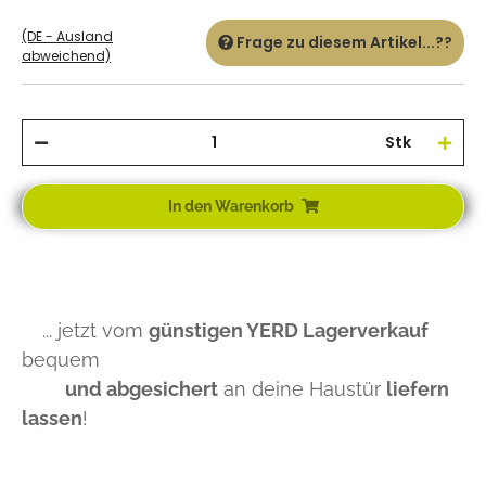
(DE - Ausland
Frage zu diesem Artikel...??
abweichend)
Stk
In den Warenkorb
... jetzt vom
günstigen YERD Lagerverkauf
bequem
und abgesichert
an deine Haustür
liefern
lassen
!