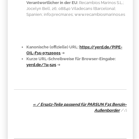
Verantwortlicher in der EU:
Recambios Marinos S.L.;
Jocelyn Bell, 26; 08840 Viladecans (Barcelona);
Spanien; info@recmar.es; www.recambiosmarinos.es
Kanonische (offizielle) URL:
https://yerd.de/PIPE-
OIL-F15-07120001
➔
Kurze URL-Schreibweise für Browser-Eingabe:
yerd.de/?a=525
➔
« / Ersatz-Teile passend für PARSUN F15 Benzin-
Außenborder
/
∴