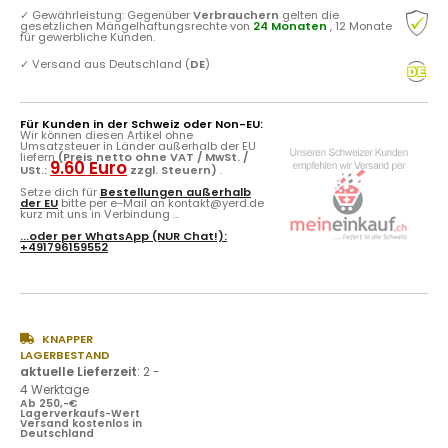
✓
Gewährleistung: Gegenüber
Verbrauchern
gelten die
gesetzlichen Mängelhaftungsrechte von
24 Monaten
, 12 Monate
für gewerbliche Kunden.
✓
Versand aus Deutschland (
DE
)
Für Kunden in der Schweiz oder Non-EU:
Wir können diesen Artikel ohne
Umsatzsteuer in Länder außerhalb der EU
liefern
(Preis netto ohne VAT / MwSt. /
9.60 Euro
USt.:
zzgl. Steuern)
.
Setze dich für
Bestellungen außerhalb
der EU
bitte per e-Mail an kontakt@yerd.de
kurz mit uns in Verbindung ...
...oder per
WhatsApp
(NUR Chat!):
+491796159552
KNAPPER
LAGERBESTAND
aktuelle Lieferzeit
:
2 -
4 Werktage
Ab 250,-€
Lagerverkaufs-Wert
Versand kostenlos in
Deutschland