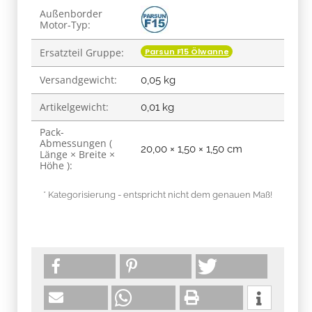
Produkteigenschaft
Wert
Außenborder
Motor-Typ:
Parsun F15 Ölwanne
Ersatzteil Gruppe:
Versandgewicht:
0,05 kg
Artikelgewicht:
0,01
kg
Pack-
Abmessungen (
20,00 × 1,50 × 1,50 cm
Länge × Breite ×
Höhe ):
* Kategorisierung - entspricht nicht dem genauen Maß!