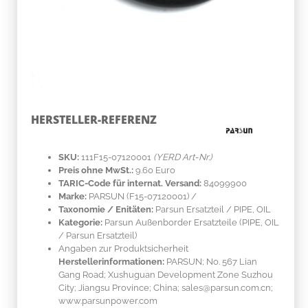
HERSTELLER-REFERENZ
SKU:
111F15-07120001
(YERD Art-Nr.)
Preis ohne MwSt.:
9.60 Euro
TARIC-Code für internat. Versand:
84099900
Marke:
PARSUN
(F15-07120001)
/
Taxonomie / Enitäten:
Parsun Ersatzteil / PIPE, OIL
Kategorie:
Parsun Außenborder Ersatzteile (PIPE, OIL
/ Parsun Ersatzteil)
Angaben zur Produktsicherheit
Herstellerinformationen:
PARSUN; No. 567 Lian
Gang Road; Xushuguan Development Zone Suzhou
City; Jiangsu Province; China; sales@parsun.com.cn;
www.parsunpower.com