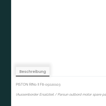
Beschreibung
PISTON RIN0 II F8-05020103
(Aussenborder Ersatzteil / Parsun outbord motor spare pa