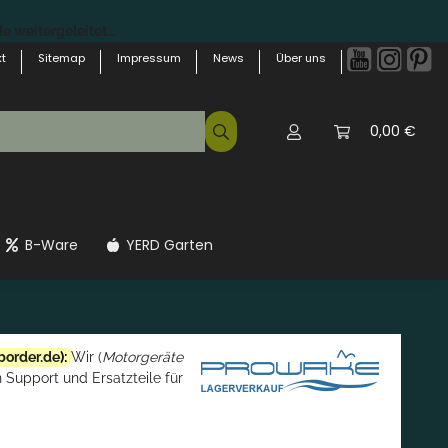
 weitergeleitet...
t
Sitemap
Impressum
News
Über uns
0,00 €
B-Ware
YERD Garten
border.de
):
Wir (
Motorgeräte
 Support und Ersatzteile für