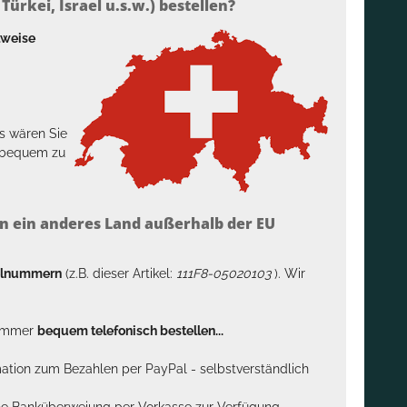
ürkei, Israel u.s.w.) bestellen?
lweise
s wären Sie
h bequem zu
n ein anderes Land außerhalb der EU
kelnummern
(z.B. dieser Artikel:
111F8-05020103
). Wir
n immer
bequem telefonisch bestellen...
rmation zum Bezahlen per PayPal - selbstverständlich
sche Banküberweiung per Vorkasse zur Verfügung .