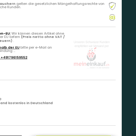
rauchern
gelten die gesetzlichen Mängelhaftungsrechte von
liche Kunden.
on-EU:
Wir können diesen Artikel ohne
r EU liefern
(Preis netto ohne VAT /
teuern)
.
alb der EU
bitte per e-Mail an
ndung ...
:
+491796159552
e
and kostenlos in Deutschland