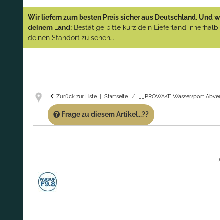
YAMAHA und PARSUN Außenborder
Wir liefern zum besten Preis sicher aus Deutschland. Und wi
(Abverkauf)!
deinem Land:
Bestätige bitte kurz dein Lieferland innerhal
deinen Standort zu sehen...
GARANTIE UND SERVICE:
Du erhältst über
diese Seite weiterhin Support für PROWAKE
Artikel!
Fragen?
Ruf uns für Fragen zu PROWAKE
Artikeln einfach an!
Zurück zur Liste
Startseite
__PROWAKE Wassersport Abver
Frage zu diesem Artikel...??