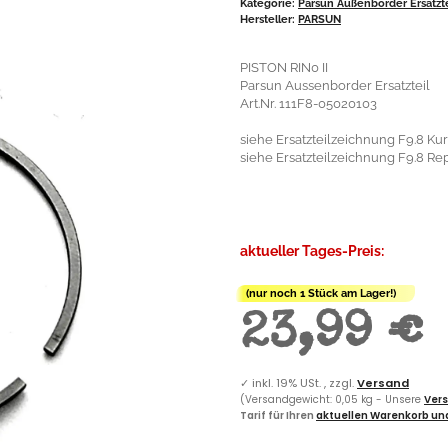
Kategorie:
Parsun Außenborder Ersatzt
Hersteller:
PARSUN
PISTON RIN0 II
Parsun Aussenborder Ersatzteil
Art.Nr. 111F8-05020103
siehe Ersatzteilzeichnung F9.8 Ku
siehe Ersatzteilzeichnung F9.8 Rep
aktueller Tages-Preis:
(nur noch 1 Stück am Lager!)
23,99 €
✓
inkl. 19% USt. , zzgl.
Versand
(Versandgewicht: 0,05 kg - Unsere
Vers
Tarif für Ihren
aktuellen Warenkorb und