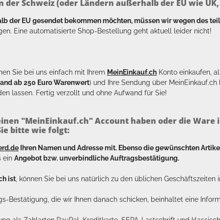
n der Schweiz (oder Ländern außerhalb der EU wie UK, T
halb der EU gesendet bekommen möchten, müssen wir wegen des tei
en. Eine automatisierte Shop-Bestellung geht aktuell leider nicht!
en Sie bei uns einfach mit Ihrem
MeinEinkauf.ch
Konto einkaufen, al
sand ab 250 Euro Warenwert
) und Ihre Sendung über MeinEinkauf.c
en lassen. Fertig verzollt und ohne Aufwand für Sie!
inen "MeinEinkauf.ch" Account haben oder die Ware i
e bitte wie folgt:
erd.de
Ihren Namen und Adresse mit. Ebenso die gewünschten Arti
s ein
Angebot bzw. unverbindliche Auftragsbestätigung.
h ist
, können Sie bei uns natürlich zu den üblichen Geschäftszeite
ags-Bestätigung, die wir Ihnen danach schicken, beinhaltet eine Info
lung als Zahlarten PayPal, Kreditkarte, SEPA-Lastschrift und klassi