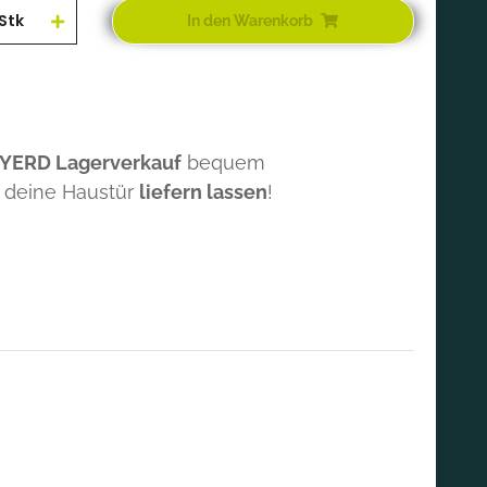
Stk
In den Warenkorb
 YERD Lagerverkauf
bequem
 deine Haustür
liefern lassen
!