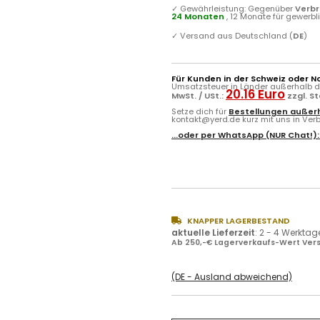
✓
Gewährleistung: Gegenüber
Verb
24 Monaten
, 12 Monate für gewerb
✓
Versand aus Deutschland (
DE
)
Für Kunden in der Schweiz oder N
Umsatzsteuer in Länder außerhalb de
20.16 Euro
MwSt. / USt.:
zzgl. S
Setze dich für
Bestellungen außerh
kontakt@yerd.de kurz mit uns in Verbi
...oder per
WhatsApp
(NUR Chat!)
KNAPPER LAGERBESTAND
aktuelle Lieferzeit
:
2 - 4 Werktag
Ab 250,-€ Lagerverkaufs-Wert Vers
(DE - Ausland abweichend)