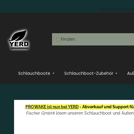
Hinweis: Du wurde
Schlauchboote
Schlauchboot-Zubehör
Au
PROWAKE ist nun bei YERD
- Abverkauf und Support fü
PROWAKE ABVERKAUF:
Abverkaufs-
Fischer GmbH
) lösen unseren Schlauchboot und Außenbo
Restposten jetzt zum günstigen Preis kaufen!
ERSATZTEILE:
Finde hier über die PROWAKE
Ersatzteil-Zeichnungen noch Ersatzteile für