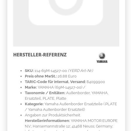
HERSTELLER-REFERENZ
SKU:
114-69M-14527-00
(YERD Art-Nr.)
Preis ohne MwSt.:
26.88 Euro
TARIC-Code für internat. Versand:
84099900
Marke:
YAMAHA
(69M-14527-00)
/
Taxonomie / Enitäten:
Außenborder, YAMAHA,
Ersatzteil, PLATE, Platte
Kategorie:
Yamaha Außenborder Ersatzteile (.PLATE
/ Yamaha Außenborder Ersatzteil)
Angaben zur Produktsicherheit
Herstellerinformationen:
YAMAHA MOTOR EUROPE
N.V.; Hansemannstraße 12; 41468 Neuss; Germany;