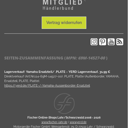
Vertrag widerrufen
SEITEN-ZUSAMMENFASSUNG (
MPN:
69M-14527-00
)
Lagerverkauf: Yamaha Ersatzteil/ .PLATE - YERD Lagerverkauf, 31,99 €
Direktverkauf (Art.Nr.114-69M-14527-00) .PLATE, Platte (Außenborder, YAMAHA,
Ersatzteil, PLATE, Platte).
https://yerd.de/PLATE-/-Yamaha-Aussenborder-Ersatzteil
Fischer Online-Shops Lahr/Schwarzwald 2008 -
2026
www.fischer-lahr.de
|
www.yerd.de
Motorgeräte Fischer GmbH; Weingartenstr. 79; D-77933 Lahr / Schwarzwald;