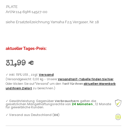
.PLATE
Art.Nr.114-69M-14527-00
siehe Ersatzteilzeichnung Yamaha F2.5 Vergaser, Nr. 18
aktueller Tages-Preis:
31,99 €
✓
inkl. 19% USt. , zzgl.
Versand
(Versandgewicht: 0,00 kg - Unsere
Versandtarif-Tabelle finden Sie hier
.
Oder klicken Sie auf "Versand" um den
Tarif für Ihren
aktuellen Warenkorb
und Ihrem Zielort
zu berechnen.)
✓
Gewährleistung: Gegenüber
Verbrauchern
gelten die
gesetzlichen Mängelhaftungsrechte von
24 Monaten
, 12 Monate
für gewerbliche Kunden.
✓
Versand aus Deutschland (
DE
)