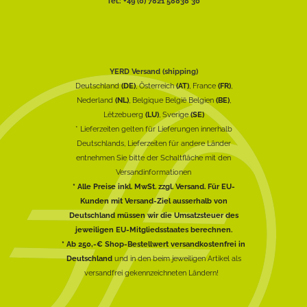
Tel.: +49 (0) 7821 58838 30
YERD Versand (shipping)
Deutschland
(DE)
, Österreich
(AT)
, France
(FR)
,
Nederland
(NL)
, Belgique België Belgien
(BE)
,
Lëtzebuerg
(LU)
, Sverige
(SE)
* Lieferzeiten gelten für Lieferungen innerhalb
Deutschlands, Lieferzeiten für andere Länder
entnehmen Sie bitte der Schaltfläche mit den
Versandinformationen
* Alle Preise inkl. MwSt. zzgl. Versand. Für EU-
Kunden mit Versand-Ziel ausserhalb von
Deutschland müssen wir die Umsatzsteuer des
jeweiligen EU-Mitgliedsstaates berechnen.
* Ab 250,-€ Shop-Bestellwert versandkostenfrei in
Deutschland
und in den beim jeweiligen Artikel als
versandfrei gekennzeichneten Ländern!