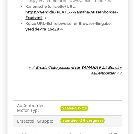
info@yamaha-motor.de; www.yamaha-motor.eu
Kanonische (offizielle) URL:
https://yerd.de/PLATE-/-Yamaha-Aussenborder-
Ersatzteil
➔
Kurze URL-Schreibweise für Browser-Eingabe:
yerd.de/?a=10048
➔
« / Ersatz-Teile passend für YAMAHA F 2.5 Benzin-
Außenborder
/
∴
Außenborder
Produkteigenschaft
Wert
YAMAHA F-2.5
Motor-Typ:
Yamaha F2.5 Vergaser
Ersatzteil Gruppe: