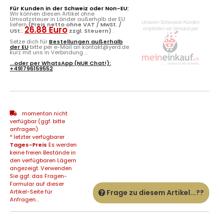
Für Kunden in der Schweiz oder Non-EU:
Wir können diesen Artikel ohne
Umsatzsteuer in Länder außerhalb der EU
liefern
(Preis netto ohne VAT / MwSt. /
26.88 Euro
USt.:
zzgl. Steuern)
.
Setze dich für
Bestellungen außerhalb
der EU
bitte per e-Mail an kontakt@yerd.de
kurz mit uns in Verbindung ...
...oder per
WhatsApp
(NUR Chat!):
+491796159552
momentan nicht
verfügbar (ggf. bitte
anfragen)
* letzter verfügbarer
Tages-Preis
Es werden
keine freien Bestände in
den verfügbaren Lägern
angezeigt. Verwenden
Sie ggf. das Fragen-
Formular auf dieser
Artikel-Seite für
Frage zu diesem Artikel...??
Anfragen...