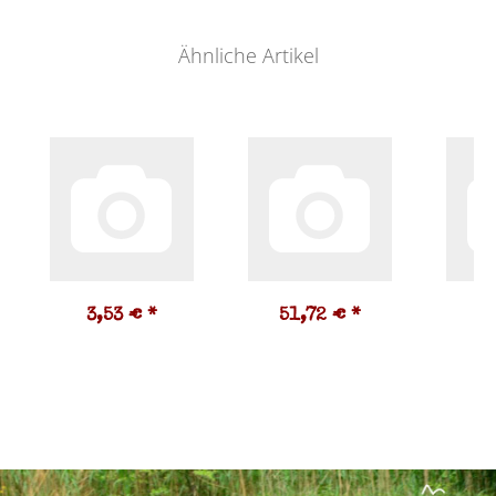
Ähnliche Artikel
3,53 €
*
51,72 €
*
1