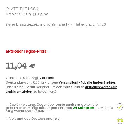
.PLATE, TILT LOCK
Art.Nr. 114-689-43165-00
siehe Ersatzteilzeichnung Yamaha F9.9 Halterung 1, Nr. 16
aktueller Tages-Preis:
11,04 €
✓
inkl. 19% USt. , zzgl.
Versand
(Versandgewicht: 0,00 kg - Unsere
Versandtarif-Tabelle finden Sie hier
.
Oder klicken Sie auf "Versand" um den
Tarif für Ihren
aktuellen Warenkorb
und Ihrem Zielort
zu berechnen.)
✓
Gewährleistung: Gegenüber
Verbrauchern
gelten die
gesetzlichen Mängelhaftungsrechte von
24 Monaten
, 12 Monate
für gewerbliche Kunden.
✓
Versand aus Deutschland (
DE
)