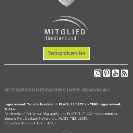
Vertrag widerrufen
SEITEN-ZUSAMMENFASSUNG (
MPN:
689-43165-00
)
Lagerverkauf: Yamaha Ersatzteil / .PLATE, TILT LOCK - YERD Lagerverkauf,
11,04 €
Direktverkauf (Art.Nr. 114-689-43165-00) .PLATE, TILT LOCK (Aussenborder,
Yamaha F9.9, Ersatzteil Halterung 1, .PLATE, TILT LOCK).
https://yerd.de/PLATE-TILT-LOCK