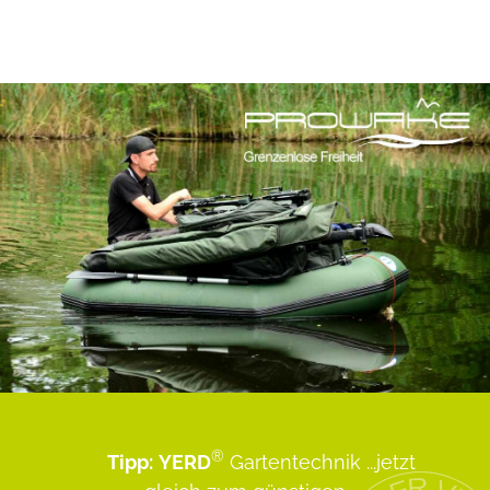
®
Tipp:
YERD
Gartentechnik
...jetzt