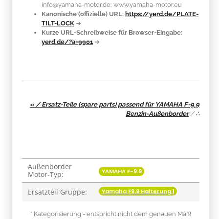
info@yamaha-motor.de; www.yamaha-motor.eu
Kanonische (offizielle) URL:
https://yerd.de/PLATE-
TILT-LOCK
➔
Kurze URL-Schreibweise für Browser-Eingabe:
yerd.de/?a=9901
➔
« / Ersatz-Teile (spare parts) passend für YAMAHA F-9.9
Benzin-Außenborder
/
∴
Außenborder
Produkteigenschaft
Wert
YAMAHA F-9.9
Motor-Typ:
Yamaha F9.9 Halterung 1
Ersatzteil Gruppe:
* Kategorisierung - entspricht nicht dem genauen Maß!