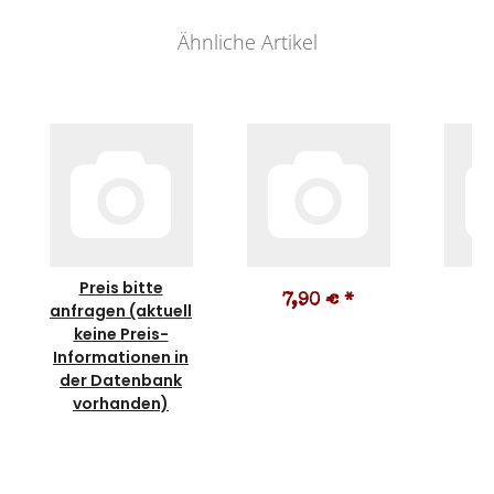
Ähnliche Artikel
Preis bitte
7,90 €
*
1
anfragen (aktuell
keine Preis-
Informationen in
der Datenbank
vorhanden)