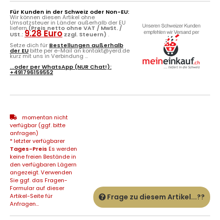
Für Kunden in der Schweiz oder Non-EU:
Wir können diesen Artikel ohne
Umsatzsteuer in Länder außerhalb der EU
liefern
(Preis netto ohne VAT / MwSt. /
9.28 Euro
USt.:
zzgl. Steuern)
.
Setze dich für
Bestellungen außerhalb
der EU
bitte per e-Mail an kontakt@yerd.de
kurz mit uns in Verbindung ...
...oder per
WhatsApp
(NUR Chat!):
+491796159552
momentan nicht
verfügbar (ggf. bitte
anfragen)
* letzter verfügbarer
Tages-Preis
Es werden
keine freien Bestände in
den verfügbaren Lägern
angezeigt. Verwenden
Sie ggf. das Fragen-
Formular auf dieser
Artikel-Seite für
Frage zu diesem Artikel...??
Anfragen...