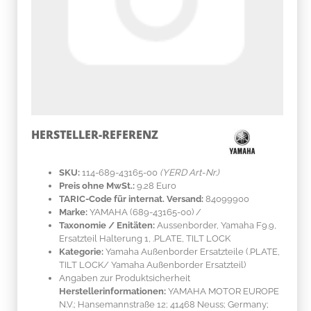
HERSTELLER-REFERENZ
SKU:
114-689-43165-00
(YERD Art-Nr.)
Preis ohne MwSt.:
9.28 Euro
TARIC-Code für internat. Versand:
84099900
Marke:
YAMAHA
(689-43165-00)
/
Taxonomie / Enitäten:
Aussenborder, Yamaha F9.9,
Ersatzteil Halterung 1, .PLATE, TILT LOCK
Kategorie:
Yamaha Außenborder Ersatzteile (.PLATE,
TILT LOCK/ Yamaha Außenborder Ersatzteil)
Angaben zur Produktsicherheit
Herstellerinformationen:
YAMAHA MOTOR EUROPE
N.V.; Hansemannstraße 12; 41468 Neuss; Germany;