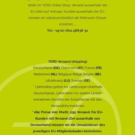
direkt im YERD Online Shop. Versand ausserhalb der
EU bitte auf Anfrage. Kunden ausserhalb der EU
können wir selbstverständlich die Mehrwert-Steuer
erstatten......
Tel.: +49 (0) 7821 58838 30
YERD Versand (shipping)
Deutschland
(DE)
, Österreich
(AT)
, France
(FR)
,
Nederland
(NL)
, Belgique België Belgien
(BE)
,
Lëtzebuerg
(LU)
, Sverige
(SE)
* Lieferzeiten gelten für Lieferungen innerhalb
Deutschlands, Lieferzeiten für andere Länder
entnehmen Sie bitte der Schaltfläche mit den
Versandinformationen
* Alle Preise inkl. MwSt. zzgl. Versand. Für EU-
Kunden mit Versand-Ziel ausserhalb von
Deutschland müssen wir die Umsatzsteuer des
jeweiligen EU-Mitgliedsstaates berechnen.