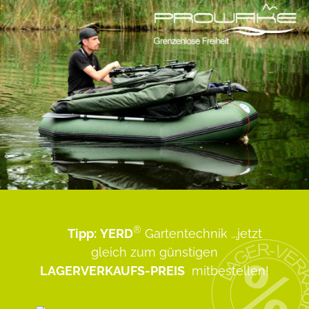
®
Tipp:
YERD
Gartentechnik
...jetzt
gleich zum günstigen
LAGERVERKAUFS-PREIS
mitbestellen!