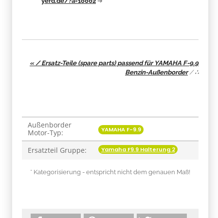
yerd.de/?a=10002
➔
« / Ersatz-Teile (spare parts) passend für YAMAHA F-9.9
Benzin-Außenborder
/
∴
Außenborder
Produkteigenschaft
Wert
YAMAHA F-9.9
Motor-Typ:
Yamaha F9.9 Halterung 2
Ersatzteil Gruppe:
* Kategorisierung - entspricht nicht dem genauen Maß!