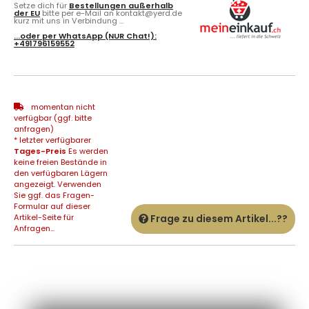
Setze dich für
Bestellungen außerhalb
der EU
bitte per e-Mail an kontakt@yerd.de
kurz mit uns in Verbindung ...
...oder per
WhatsApp
(NUR Chat!):
+491796159552
momentan nicht
verfügbar (ggf. bitte
anfragen)
* letzter verfügbarer
Tages-Preis
Es werden
keine freien Bestände in
den verfügbaren Lägern
angezeigt. Verwenden
Sie ggf. das Fragen-
Formular auf dieser
Artikel-Seite für
Frage zu diesem Artikel...??
Anfragen...