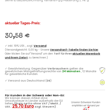
siehe Ersatzteilzeichnung Yamaha F9.9 Halterung 1, Nr. 9
aktueller Tages-Preis:
30,58 €
✓
inkl. 19% USt. , zzgl.
Versand
(Versandgewicht: 0,00 kg - Unsere
Versandtarif-Tabelle finden Sie hier
.
Oder klicken Sie auf "Versand" um den
Tarif für Ihren
aktuellen Warenkorb
und Ihrem Zielort
zu berechnen.)
✓
Gewährleistung: Gegenüber
Verbrauchern
gelten die
gesetzlichen Mängelhaftungsrechte von
24 Monaten
, 12 Monate
für gewerbliche Kunden.
✓
Versand aus Deutschland (
DE
)
Für Kunden in der Schweiz oder Non-EU:
Wir können diesen Artikel ohne
Umsatzsteuer in Länder außerhalb der EU
liefern
(Preis netto ohne VAT / MwSt. /
25.70 Euro
USt.:
zzgl. Steuern)
.