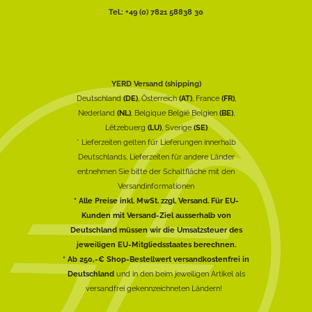
Tel.: +49 (0) 7821 58838 30
YERD Versand (shipping)
Deutschland
(DE)
, Österreich
(AT)
, France
(FR)
,
Nederland
(NL)
, Belgique België Belgien
(BE)
,
Lëtzebuerg
(LU)
, Sverige
(SE)
* Lieferzeiten gelten für Lieferungen innerhalb
Deutschlands, Lieferzeiten für andere Länder
entnehmen Sie bitte der Schaltfläche mit den
Versandinformationen
* Alle Preise inkl. MwSt. zzgl. Versand. Für EU-
Kunden mit Versand-Ziel ausserhalb von
Deutschland müssen wir die Umsatzsteuer des
jeweiligen EU-Mitgliedsstaates berechnen.
* Ab 250,-€ Shop-Bestellwert versandkostenfrei in
Deutschland
und in den beim jeweiligen Artikel als
versandfrei gekennzeichneten Ländern!