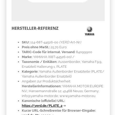
HERSTELLER-REFERENZ
SKU:
114-68T-44526-00
(YERD Art-Nr.)
Preis ohne MwSt.:
25.70 Euro
TARIC-Code für internat. Versand:
84099900
Marke:
YAMAHA
(68T-44526-00)
/
Taxonomie / Enitäten:
Aussenborder, Yamaha F9.9,
Ersatzteil Halterung 1, PLATE
Kategorie:
Yamaha Außenborder Ersatzteile (PLATE/
Yamaha Außenborder Ersatzteil)
Angaben zur Produktsicherheit
Herstellerinformationen:
YAMAHA MOTOR EUROPE
N.V.; Hansemannstraße 12; 41468 Neuss; Germany;
info@yamaha-motor.de; www.yamaha-motor.eu
Kanonische (offizielle) URL:
https://yerd.de/PLATE_2
➔
Kurze URL-Schreibweise für Browser-Eingabe: