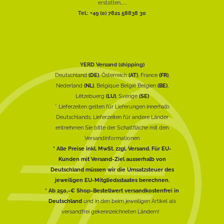
erstatten......
Tel.: +49 (0) 7821 58838 30
YERD Versand (shipping)
Deutschland
(DE)
, Österreich
(AT)
, France
(FR)
,
Nederland
(NL)
, Belgique België Belgien
(BE)
,
Lëtzebuerg
(LU)
, Sverige
(SE)
* Lieferzeiten gelten für Lieferungen innerhalb
Deutschlands, Lieferzeiten für andere Länder
entnehmen Sie bitte der Schaltfläche mit den
Versandinformationen
* Alle Preise inkl. MwSt. zzgl. Versand. Für EU-
Kunden mit Versand-Ziel ausserhalb von
Deutschland müssen wir die Umsatzsteuer des
jeweiligen EU-Mitgliedsstaates berechnen.
* Ab 250,-€ Shop-Bestellwert versandkostenfrei in
Deutschland
und in den beim jeweiligen Artikel als
versandfrei gekennzeichneten Ländern!