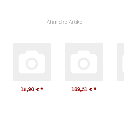
Ähnliche Artikel
12,90 €
*
189,31 €
*
1