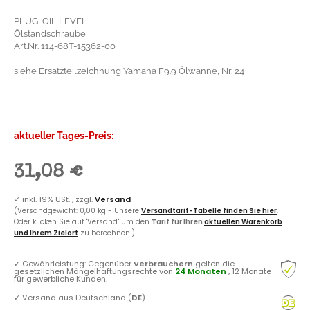
PLUG, OIL LEVEL
Ölstandschraube
Art.Nr. 114-68T-15362-00
siehe Ersatzteilzeichnung Yamaha F9.9 Ölwanne, Nr. 24
aktueller Tages-Preis:
31,08 €
✓
inkl. 19% USt. , zzgl.
Versand
(Versandgewicht: 0,00 kg - Unsere
Versandtarif-Tabelle finden Sie hier
.
Oder klicken Sie auf "Versand" um den
Tarif für Ihren
aktuellen Warenkorb
und Ihrem Zielort
zu berechnen.)
✓
Gewährleistung: Gegenüber
Verbrauchern
gelten die
gesetzlichen Mängelhaftungsrechte von
24 Monaten
, 12 Monate
für gewerbliche Kunden.
✓
Versand aus Deutschland (
DE
)