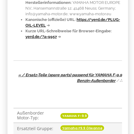
Herstellerinformationen:
YAMAHA MOTOR EUROPE
N.V.; Hansemannstraße 12; 41468 Neuss; Germany;
info@yamaha-motor.de; www.yamaha-motor.eu
Kanonische (offizielle) URL:
https://yerd.de/PLUG-
OIL-LEVEL
➔
Kurze URL-Schreibweise für Browser-Eingabe:
yerd.de/?a=9957
➔
« / Ersatz-Teile (spare parts) passend für YAMAHA F-9.9
Benzin-Außenborder
/
∴
Außenborder
Produkteigenschaft
Wert
YAMAHA F-9.9
Motor-Typ:
Yamaha F9.9 Ölwanne
Ersatzteil Gruppe: