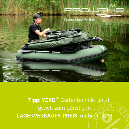
®
Tipp:
YERD
Gartentechnik
...jetzt
gleich zum günstigen
LAGERVERKAUFS-PREIS
mitbestellen!