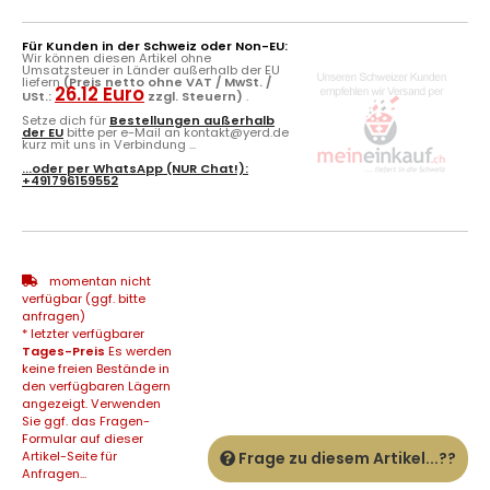
Für Kunden in der Schweiz oder Non-EU:
Wir können diesen Artikel ohne
Umsatzsteuer in Länder außerhalb der EU
liefern
(Preis netto ohne VAT / MwSt. /
26.12 Euro
USt.:
zzgl. Steuern)
.
Setze dich für
Bestellungen außerhalb
der EU
bitte per e-Mail an kontakt@yerd.de
kurz mit uns in Verbindung ...
...oder per
WhatsApp
(NUR Chat!):
+491796159552
momentan nicht
verfügbar (ggf. bitte
anfragen)
* letzter verfügbarer
Tages-Preis
Es werden
keine freien Bestände in
den verfügbaren Lägern
angezeigt. Verwenden
Sie ggf. das Fragen-
Formular auf dieser
Artikel-Seite für
Frage zu diesem Artikel...??
Anfragen...