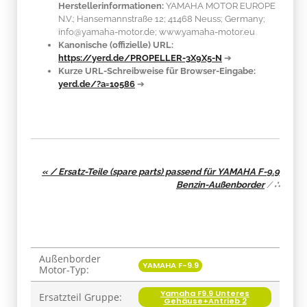
Herstellerinformationen:
YAMAHA MOTOR EUROPE
N.V.; Hansemannstraße 12; 41468 Neuss; Germany;
info@yamaha-motor.de; www.yamaha-motor.eu
Kanonische (offizielle) URL:
https://yerd.de/PROPELLER-3X9X5-N
➔
Kurze URL-Schreibweise für Browser-Eingabe:
yerd.de/?a=10586
➔
« / Ersatz-Teile (spare parts) passend für YAMAHA F-9.9
Benzin-Außenborder
/
∴
Außenborder
Produkteigenschaft
Wert
YAMAHA F-9.9
Motor-Typ:
Yamaha F9.9 Unteres
Ersatzteil Gruppe:
Gehäuse+Antrieb 2