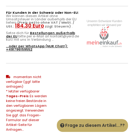
Für Kunden in der Schweiz oder Non-EU:
Wir können diesen Artikel ohne
Umsatzsteuer in Länder außerhalb der EU
liefern
(Preis netto ohne VAT / MwSt. /
184.30 Euro
USt.:
zzgl. Steuern)
.
Setze dich für
Bestellungen außerhalb
der EU
bitte per e-Mail an kontakt@yerd.de
kurz mit uns in Verbindung ...
...oder per
WhatsApp
(NUR Chat!):
+491796159552
momentan nicht
verfügbar (ggf. bitte
anfragen)
* letzter verfügbarer
Tages-Preis
Es werden
keine freien Bestände in
den verfügbaren Lägern
angezeigt. Verwenden
Sie ggf. das Fragen-
Formular auf dieser
Artikel-Seite für
Frage zu diesem Artikel...??
Anfragen...