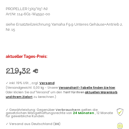
PROPELLER (3X9"X5"-N)
Art.Nr. 114-6G1-W4592-00
siehe Ersatzteilzeichnung Yamaha F9.9 Unteres Gehäuse+Antrieb 2,
Nr. 15
aktueller Tages-Preis:
219,32 €
✓
inkl. 19% USt. , zzgl.
Versand
(Versandgewicht: 0,00 kg - Unsere
Versandtarif-Tabelle finden Sie hier
.
Oder klicken Sie auf "Versand" um den
Tarif für Ihren
aktuellen Warenkorb
und Ihrem Zielort
zu berechnen.)
✓
Gewährleistung: Gegenüber
Verbrauchern
gelten die
gesetzlichen Mängelhaftungsrechte von
24 Monaten
, 12 Monate
für gewerbliche Kunden.
✓
Versand aus Deutschland (
DE
)