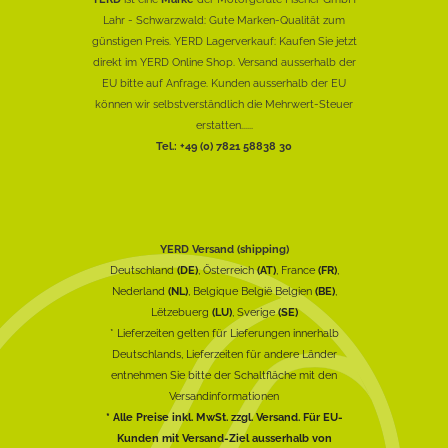
Lahr - Schwarzwald: Gute Marken-Qualität zum
günstigen Preis. YERD Lagerverkauf: Kaufen Sie jetzt
direkt im YERD Online Shop. Versand ausserhalb der
EU bitte auf Anfrage. Kunden ausserhalb der EU
können wir selbstverständlich die Mehrwert-Steuer
erstatten......
Tel.: +49 (0) 7821 58838 30
YERD Versand (shipping)
Deutschland
(DE)
, Österreich
(AT)
, France
(FR)
,
Nederland
(NL)
, Belgique België Belgien
(BE)
,
Lëtzebuerg
(LU)
, Sverige
(SE)
* Lieferzeiten gelten für Lieferungen innerhalb
Deutschlands, Lieferzeiten für andere Länder
entnehmen Sie bitte der Schaltfläche mit den
Versandinformationen
* Alle Preise inkl. MwSt. zzgl. Versand. Für EU-
Kunden mit Versand-Ziel ausserhalb von