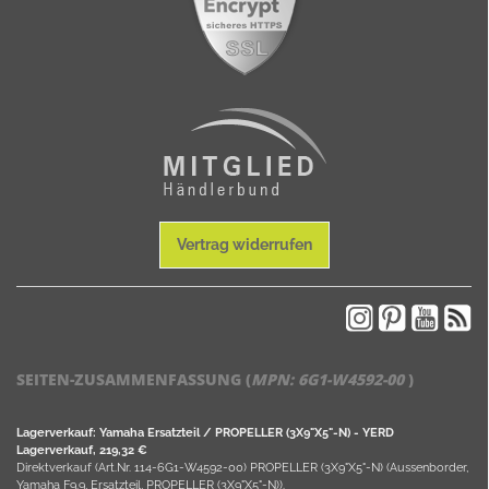
Vertrag widerrufen
SEITEN-ZUSAMMENFASSUNG (
MPN:
6G1-W4592-00
)
Lagerverkauf: Yamaha Ersatzteil / PROPELLER (3X9"X5"-N) - YERD
Lagerverkauf, 219,32 €
Direktverkauf (Art.Nr. 114-6G1-W4592-00) PROPELLER (3X9"X5"-N) (Aussenborder,
Yamaha F9.9, Ersatzteil, PROPELLER (3X9"X5"-N)).