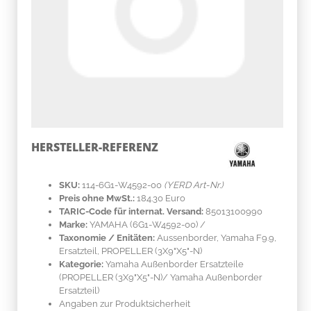
HERSTELLER-REFERENZ
SKU:
114-6G1-W4592-00
(YERD Art-Nr.)
Preis ohne MwSt.:
184.30 Euro
TARIC-Code für internat. Versand:
85013100990
Marke:
YAMAHA
(6G1-W4592-00)
/
Taxonomie / Enitäten:
Aussenborder, Yamaha F9.9,
Ersatzteil, PROPELLER (3X9"X5"-N)
Kategorie:
Yamaha Außenborder Ersatzteile
(PROPELLER (3X9"X5"-N)/ Yamaha Außenborder
Ersatzteil)
Angaben zur Produktsicherheit