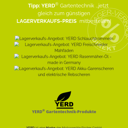
®
Tipp:
YERD
Gartentechnik
...jetzt
gleich zum günstigen
LAGERVERKAUFS-PREIS
mitbestellen!
®
YERD
Gartentechnik-Produkte
YERD
ist eine
Marke
der Motorgeräte Fischer GmbH