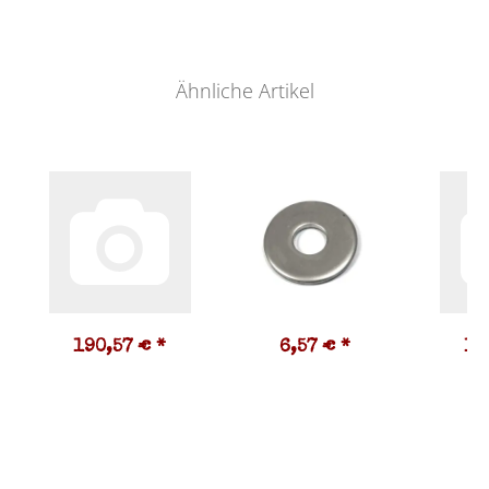
Ähnliche Artikel
190,57 €
*
6,57 €
*
19