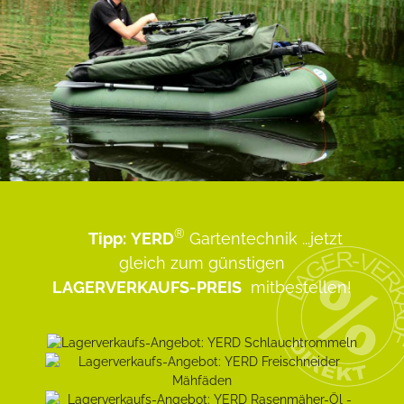
®
Tipp:
YERD
Gartentechnik
...jetzt
gleich zum günstigen
LAGERVERKAUFS-PREIS
mitbestellen!