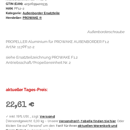
GTIN (EAN):
4250699420535
HAN:
PF12-2
Kategorie:
Außenborder Ersatzteile
Hersteller:
PROWAKE ®
Außenborderschraube
PROPELLER Aluminium für PROWAKE AUßENBORDER F1.2
Art.Nr. 117PF12-2
siehe Ersatzteilzeichnung PROWAKE F1.2
Antriebsschaft/Propellereinheit Nr. 2
aktueller Tages-Preis:
22,61 €
✓
inkl. 19% USt. , zzgl.
Versand
(Versandgewicht: 0,30 kg - Unsere
Versandtarif-Tabelle finden Sie hier
. Oder
klicken Sie auf "Versand" um den
Tarif für Ihren
aktuellen Warenkorb und