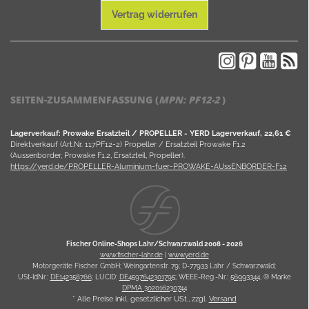
Vertrag widerrufen
SEITEN-ZUSAMMENFASSUNG (
MPN:
PF12-2
)
Lagerverkauf: Prowake Ersatzteil / PROPELLER - YERD Lagerverkauf, 22,61 €
Direktverkauf (Art.Nr. 117PF12-2) Propeller / Ersatzteil Prowake F1.2
(Aussenborder, Prowake F1.2, Ersatzteil, Propeller).
https://yerd.de/PROPELLER-Aluminium-fuer-PROWAKE-AUssENBORDER-F12
Fischer Online-Shops Lahr/Schwarzwald 2008 -
2026
www.fischer-lahr.de
|
www.yerd.de
Motorgeräte Fischer GmbH; Weingartenstr. 79; D-77933 Lahr / Schwarzwald;
USt-IdNr.:
DE142358766
; LUCID:
DE4597642301795
; WEEE-Reg.-Nr.:
56993344
, ® Marke
DPMA 302016230744
* Alle Preise inkl. gesetzlicher USt., zzgl.
Versand