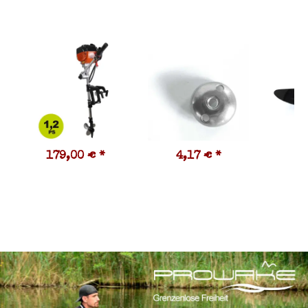
179,00 €
*
4,17 €
*
1