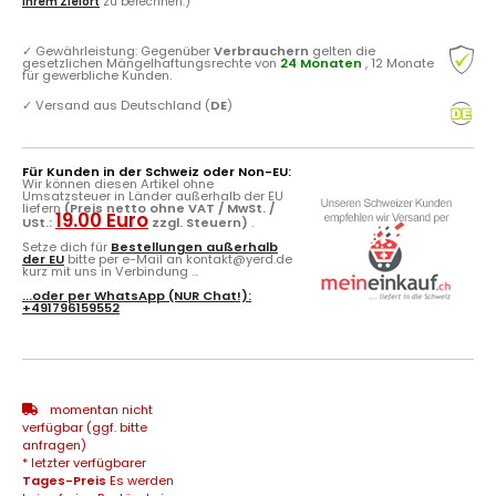
Ihrem Zielort
zu berechnen.)
✓
Gewährleistung: Gegenüber
Verbrauchern
gelten die
gesetzlichen Mängelhaftungsrechte von
24 Monaten
, 12 Monate
für gewerbliche Kunden.
✓
Versand aus Deutschland (
DE
)
Für Kunden in der Schweiz oder Non-EU:
Wir können diesen Artikel ohne
Umsatzsteuer in Länder außerhalb der EU
liefern
(Preis netto ohne VAT / MwSt. /
19.00 Euro
USt.:
zzgl. Steuern)
.
Setze dich für
Bestellungen außerhalb
der EU
bitte per e-Mail an kontakt@yerd.de
kurz mit uns in Verbindung ...
...oder per
WhatsApp
(NUR Chat!):
+491796159552
momentan nicht
verfügbar (ggf. bitte
anfragen)
* letzter verfügbarer
Tages-Preis
Es werden