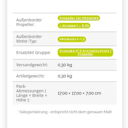
Propeller für PROWAKE
Produkteigenschaft
Wert
Außenborder
Propeller:
- Gruppe 1 - 4 PS
Außenborder
PROWAKE F-1.2
Motor-Typ:
Prowake F1.2 Antriebsschaft /
Ersatzteil Gruppe:
Propeller
Versandgewicht:
0,30 kg
Artikelgewicht:
0,30
kg
Pack-
Abmessungen (
17,00 × 17,00 × 7,00 cm
Länge × Breite ×
Höhe ):
* Kategorisierung - entspricht nicht dem genauen Maß!