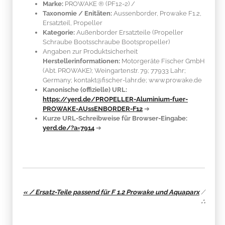
Marke:
PROWAKE ®
(PF12-2)
/
Taxonomie / Enitäten:
Aussenborder, Prowake F1.2,
Ersatzteil, Propeller
Kategorie:
Außenborder Ersatzteile (Propeller
Schraube Bootsschraube Bootspropeller)
Angaben zur Produktsicherheit
Herstellerinformationen:
Motorgeräte Fischer GmbH
(Abt. PROWAKE); Weingartenstr. 79; 77933 Lahr;
Germany; kontakt@fischer-lahr.de; www.prowake.de
Kanonische (offizielle) URL:
https://yerd.de/PROPELLER-Aluminium-fuer-
PROWAKE-AUssENBORDER-F12
➔
Kurze URL-Schreibweise für Browser-Eingabe:
yerd.de/?a=7914
➔
« / Ersatz-Teile passend für F 1.2 Prowake und Aquaparx
/
∴