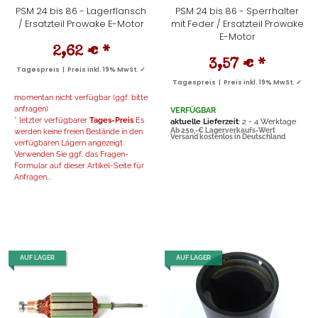
PSM 24 bis 86 - Lagerflansch
PSM 24 bis 86 - Sperrhalter
/ Ersatzteil Prowake E-Motor
mit Feder / Ersatzteil Prowake
E-Motor
2,62 €
*
3,57 €
*
Tagespreis | Preis inkl. 19% MwSt. ✓
Tagespreis | Preis inkl. 19% MwSt. ✓
momentan nicht verfügbar (ggf. bitte
anfragen)
VERFÜGBAR
* letzter verfügbarer
Tages-Preis
Es
aktuelle Lieferzeit
: 2 - 4 Werktage
werden keine freien Bestände in den
Ab 250,-€ Lagerverkaufs-Wert
Versand kostenlos in Deutschland
verfügbaren Lägern angezeigt.
Verwenden Sie ggf. das Fragen-
Formular auf dieser Artikel-Seite für
Anfragen...
AUF LAGER
AUF LAGER