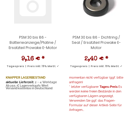
PSM 30 bis 86 -
PSM 30 bis 86 - Dichtring /
Batterieanzeige/Platine /
Seal / Ersatzteil Prowake E-
Ersatzteil Prowake E-Motor
Motor
9,16 €
*
2,40 €
*
Tagespreis | Preis inkl. 19% MwSt. ✓
Tagespreis | Preis inkl. 19% MwSt. ✓
KNAPPER LAGERBESTAND
momentan nicht verfügbar (ggf. bitte
aktuelle Lieferzeit
: 2 - 4 Werktage
anfragen)
Ab 250,-€ Lagerverkaufs-Wert
* letzter verfügbarer
Tages-Preis
Es
Versand kostenlos in Deutschland
werden keine freien Bestände in den
verfügbaren Lägern angezeigt.
Verwenden Sie ggf. das Fragen-
Formular auf dieser Artikel-Seite für
Anfragen...