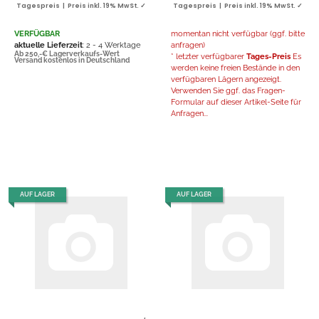
Tagespreis | Preis inkl. 19% MwSt. ✓
Tagespreis | Preis inkl. 19% MwSt. ✓
VERFÜGBAR
momentan nicht verfügbar (ggf. bitte
aktuelle Lieferzeit
: 2 - 4 Werktage
anfragen)
Ab 250,-€ Lagerverkaufs-Wert
* letzter verfügbarer
Tages-Preis
Es
Versand kostenlos in Deutschland
werden keine freien Bestände in den
verfügbaren Lägern angezeigt.
Verwenden Sie ggf. das Fragen-
Formular auf dieser Artikel-Seite für
Anfragen...
AUF LAGER
AUF LAGER