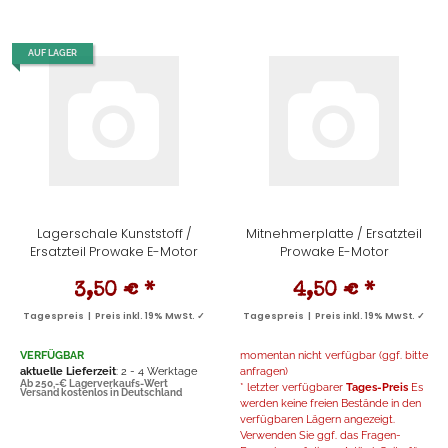
AUF LAGER
Lagerschale Kunststoff /
Mitnehmerplatte / Ersatzteil
Ersatzteil Prowake E-Motor
Prowake E-Motor
3,50 €
*
4,50 €
*
Tagespreis | Preis inkl. 19% MwSt. ✓
Tagespreis | Preis inkl. 19% MwSt. ✓
VERFÜGBAR
momentan nicht verfügbar (ggf. bitte
aktuelle Lieferzeit
: 2 - 4 Werktage
anfragen)
Ab 250,-€ Lagerverkaufs-Wert
* letzter verfügbarer
Tages-Preis
Es
Versand kostenlos in Deutschland
werden keine freien Bestände in den
verfügbaren Lägern angezeigt.
Verwenden Sie ggf. das Fragen-