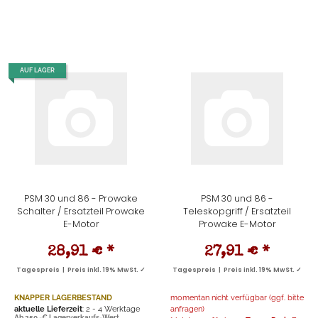
AUF LAGER
PSM 30 und 86 - Prowake
PSM 30 und 86 -
Schalter / Ersatzteil Prowake
Teleskopgriff / Ersatzteil
E-Motor
Prowake E-Motor
28,91 €
*
27,91 €
*
Tagespreis | Preis inkl. 19% MwSt. ✓
Tagespreis | Preis inkl. 19% MwSt. ✓
KNAPPER LAGERBESTAND
momentan nicht verfügbar (ggf. bitte
aktuelle Lieferzeit
: 2 - 4 Werktage
anfragen)
Ab 250,-€ Lagerverkaufs-Wert