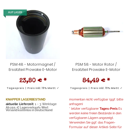
AUF LAGER
PSM 48 - Motormagnet /
PSM 58 - Motor Rotor /
Ersatzteil Prowake E-Motor
Ersatzteil Prowake E-Motor
23,80 €
*
84,49 €
*
Tagespreis | Preis inkl. 19% MwSt. ✓
Tagespreis | Preis inkl. 19% MwSt. ✓
KNAPPER LAGERBESTAND
momentan nicht verfügbar (ggf. bitte
aktuelle Lieferzeit
: 1 - 3 Werktage
anfragen)
Ab 250,-€ Lagerverkaufs-Wert
* letzter verfügbarer
Tages-Preis
Es
Versand kostenlos in Deutschland
werden keine freien Bestände in den
verfügbaren Lägern angezeigt.
Verwenden Sie ggf. das Fragen-
Formular auf dieser Artikel-Seite für