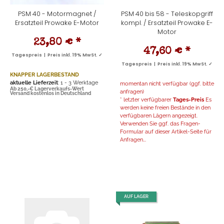
PSM 40 - Motormagnet /
PSM 40 bis 58 - Teleskopgriff
Ersatzteil Prowake E-Motor
kompl. / Ersatzteil Prowake E-
Motor
23,80 €
*
47,60 €
*
Tagespreis | Preis inkl. 19% MwSt. ✓
Tagespreis | Preis inkl. 19% MwSt. ✓
KNAPPER LAGERBESTAND
aktuelle Lieferzeit
: 1 - 3 Werktage
momentan nicht verfügbar (ggf. bitte
Ab 250,-€ Lagerverkaufs-Wert
anfragen)
Versand kostenlos in Deutschland
* letzter verfügbarer
Tages-Preis
Es
werden keine freien Bestände in den
verfügbaren Lägern angezeigt.
Verwenden Sie ggf. das Fragen-
Formular auf dieser Artikel-Seite für
Anfragen...
AUF LAGER