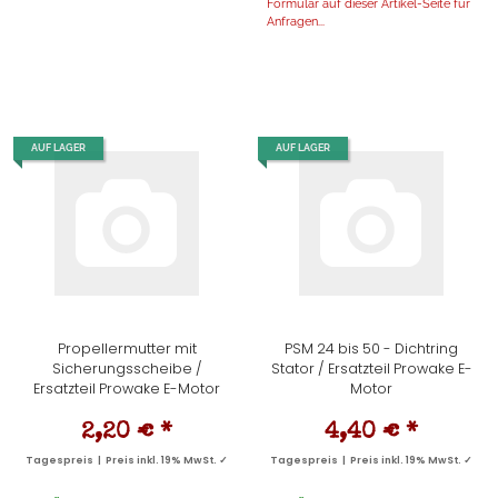
Formular auf dieser Artikel-Seite für
Anfragen...
AUF LAGER
AUF LAGER
Propellermutter mit
PSM 24 bis 50 - Dichtring
Sicherungsscheibe /
Stator / Ersatzteil Prowake E-
Ersatzteil Prowake E-Motor
Motor
2,20 €
*
4,40 €
*
Tagespreis | Preis inkl. 19% MwSt. ✓
Tagespreis | Preis inkl. 19% MwSt. ✓